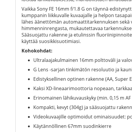
Vaikka Sony FE 16mm f/1.8 G on täynnä edistynyttä 
kumppanin liikkuvalle kuvaajalle ja helpon tasap
lähes äänettömän automaattitarkennuksen sekä va
himmenninrengasta, mukautettavaa tarkennuksen p
Sääsuojattu rakenne ja etulinssin fluoriinipinnoi
käyttää suosikkisuotimiasi.
Kohokohdat:
Ultralaajakulmainen 16mm polttoväli ja val
G Lens -sarjan tinkimätön resoluutio ja kau
Edistyksellinen optinen rakenne (AA, Super
Kaksi XD-lineaarimoottoria nopeaan, tarkkaa
Erinomainen lähikuvauskyky (min. 0,15 m AF 
Kompakti, kevyt (304g) ja sääsuojattu raken
Videokuvaajille optimoidut ominaisuudet: p
Käytännöllinen 67mm suodinkierre