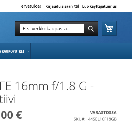
Tervetuloa!
Kirjaudu sisään
Luo käyttäjätunnus
Ostoskor
Hae
Hae
JA KAUKOPUTKET
FE 16mm f/1.8 G -
iivi
,00 €
VARASTOSSA
SKU
44SEL16F18GB