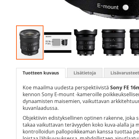
Skip
to
Tuotteen kuvaus
Lisätietoja
Lisävarustee
the
beginning
of
Koe maailma uudesta perspektiivistä
Sony FE 16m
the
kennon Sony E-mount -kameroille poikkeuksellisen 
images
dynaamisten maisemien, vaikuttavan arkkitehtuuri
gallery
kuvanlaadussa.
Objektiivin edistyksellinen optinen rakenne, joka 
takaa vaikuttavan terävyyden koko kuva-alalla ja
kontrolloidun pallopoikkeaman kanssa tuottaa pe
loistaa lähikuvauksessa, mahdollistaen ainutlaatui