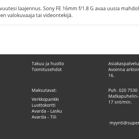
uovuutesi laajennus. Sony FE 16mm f/1.8 G avaa uusia mahdol
en valokuvaaja tai videontekijä.
Takuu ja huolto
Asiakaspalvelu
Toimitusehdot
Avoinna arkisin
16.
Maksutavat:
Puh.
020 7530
Matkapuhelin-
Verkkopankki
17 snt/min.
Luottokortti
Avarda - Lasku
Avarda - Tili
myynti@superk