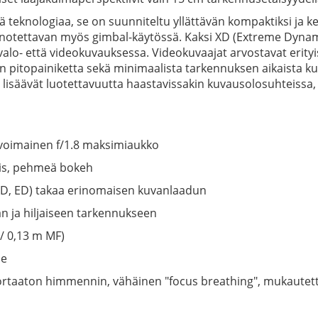
teknologiaa, se on suunniteltu yllättävän kompaktiksi ja kev
ainotettavan myös gimbal-käytössä. Kaksi XD (Extreme Dynami
lo- että videokuvauksessa. Videokuvaajat arvostavat erityi
itopainiketta sekä minimaalista tarkennuksen aikaista ku
te lisäävät luotettavuutta haastavissakin kuvausolosuhteissa
ovoimainen f/1.8 maksimiaukko
nis, pehmeä bokeh
 ED, ED) takaa erinomaisen kuvanlaadun
n ja hiljaiseen tarkennukseen
/ 0,13 m MF)
ne
ortaaton himmennin, vähäinen "focus breathing", mukautett