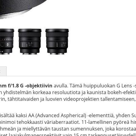
t
m f/1.8 G -objektiivin
avulla. Tämä huippuluokan G Lens -s
yhdistelmän korkeaa resoluutiota ja kaunista bokeh-efektiä 
n, tähtitaivaiden ja luovien videoprojektien tallentamisee
sisältää kaksi AA (Advanced Aspherical) -elementtiä, yhden S
 minimoi tehokkaasti väriaberraatiot. 11-lamellinen pyöreä 
hmeän ja miellyttävän taustan sumennuksen, joka korostaa k
set laajakulmaperspektiivit vain 15 cm tarkennusetäisyydellä