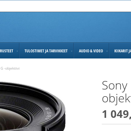
RUSTEET
TULOSTIMET JA TARVIKKEET
AUDIO & VIDEO
KIIKARIT 
G -objektiivi
Sony 
objekt
1 049