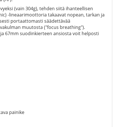
yeksi (vain 304g), tehden siitä ihanteellisen
c) -lineaarimoottoria takaavat nopean, tarkan ja
sesti portaattomasti säädettävää
vakulman muutosta ("focus breathing").
, ja 67mm suodinkierteen ansiosta voit helposti
ava painike