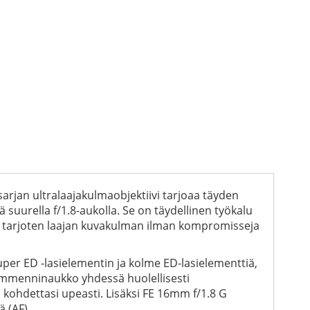
arjan ultralaajakulmaobjektiivi tarjoaa täyden
suurella f/1.8-aukolla. Se on täydellinen työkalu
n, tarjoten laajan kuvakulman ilman kompromisseja
uper ED -lasielementin ja kolme ED-lasielementtiä,
himmenninaukko yhdessä huolellisesti
ohdettasi upeasti. Lisäksi FE 16mm f/1.8 G
 (AF).