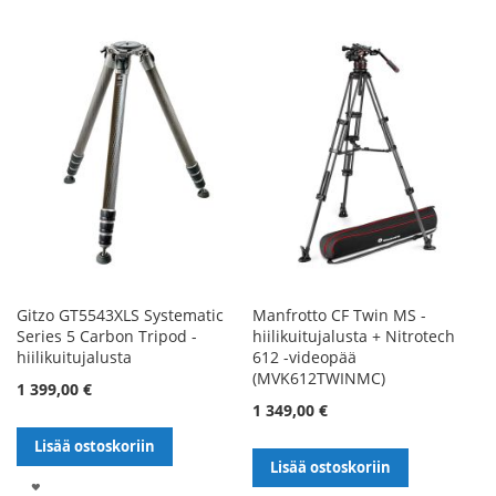
TOIVELISTALLE
TOIVELISTALLE
Gitzo GT5543XLS Systematic
Manfrotto CF Twin MS -
Series 5 Carbon Tripod -
hiilikuitujalusta + Nitrotech
hiilikuitujalusta
612 -videopää
(MVK612TWINMC)
1 399,00 €
1 349,00 €
Lisää ostoskoriin
Lisää ostoskoriin
LISÄÄ