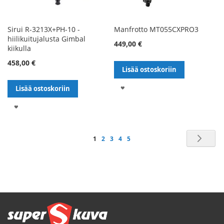
Sirui R-3213X+PH-10 -
Manfrotto MT055CXPRO3
hiilikuitujalusta Gimbal
449,00 €
kiikulla
458,00 €
Lisää ostoskoriin
LISÄÄ
Lisää ostoskoriin
TOIVELISTALLE
LISÄÄ
TOIVELISTALLE
Sivu
Sivu
Seu
You're
Sivu
Sivu
Sivu
Sivu
1
2
3
4
5
currently
reading
page