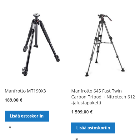
Manfrotto MT190X3
Manfrotto 645 Fast Twin
Carbon Tripod + Nitrotech 612
189,00 €
-jalustapaketti
1 599,00 €
Lisää ostoskoriin
LISÄÄ
Lisää ostoskoriin
TOIVELISTALLE
LISÄÄ