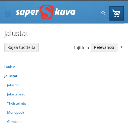
Skip
to
Os
Hae
Content
Jalustat
N
Rajaa tuotteita
Lajittelu
Laukut
Jalustat
Jalustat
Jalustapäät
Yhdistelmät
Monopodit
Gimbalit