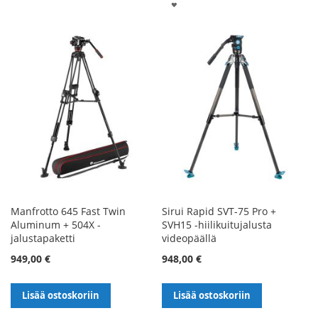
LISÄÄ
TOIVELISTALLE
TOIVELISTALLE
Manfrotto 645 Fast Twin
Sirui Rapid SVT-75 Pro +
Aluminum + 504X -
SVH15 -hiilikuitujalusta
jalustapaketti
videopäällä
949,00 €
948,00 €
Lisää ostoskoriin
Lisää ostoskoriin