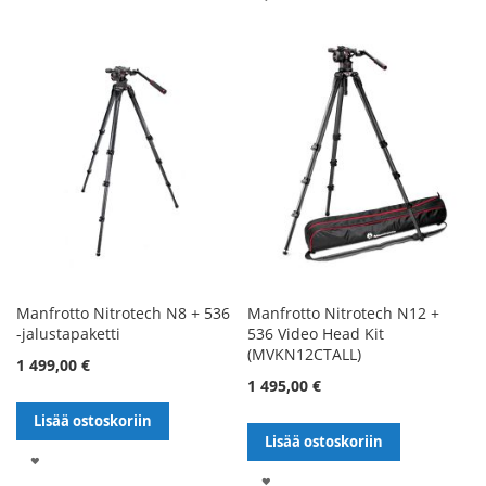
TOIVELISTALLE
Manfrotto Nitrotech N8 + 536
Manfrotto Nitrotech N12 +
-jalustapaketti
536 Video Head Kit
(MVKN12CTALL)
1 499,00 €
1 495,00 €
Lisää ostoskoriin
Lisää ostoskoriin
LISÄÄ
LISÄÄ