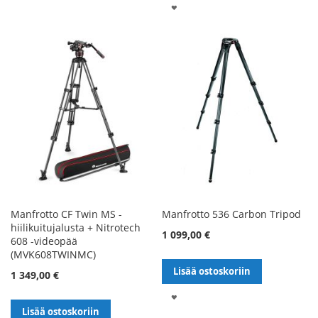
LISÄÄ
TOIVELISTALLE
TOIVELISTALLE
Manfrotto CF Twin MS -
Manfrotto 536 Carbon Tripod
hiilikuitujalusta + Nitrotech
1 099,00 €
608 -videopää
(MVK608TWINMC)
Lisää ostoskoriin
1 349,00 €
LISÄÄ
Lisää ostoskoriin