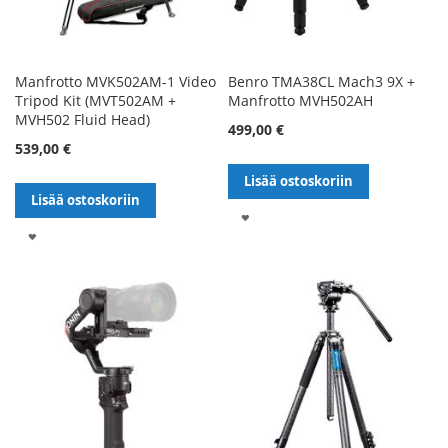
Manfrotto MVK502AM-1 Video
Benro TMA38CL Mach3 9X +
Tripod Kit (MVT502AM +
Manfrotto MVH502AH
MVH502 Fluid Head)
499,00 €
539,00 €
Lisää ostoskoriin
Lisää ostoskoriin
LISÄÄ
LISÄÄ
TOIVELISTALLE
TOIVELISTALLE