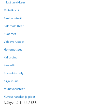
Lisätarvikkeet
Muistikortit
Akut ja laturit
Salamalaitteet
Suotimet
Videovarusteet
Hoitotuotteet
Kalibrointi
Kaapelit
Kuvankäsittely
Kirjallisuus
Muut varusteet
Kuvaushanskat ja pipot
Näkyvillä
1
-
44
/
638