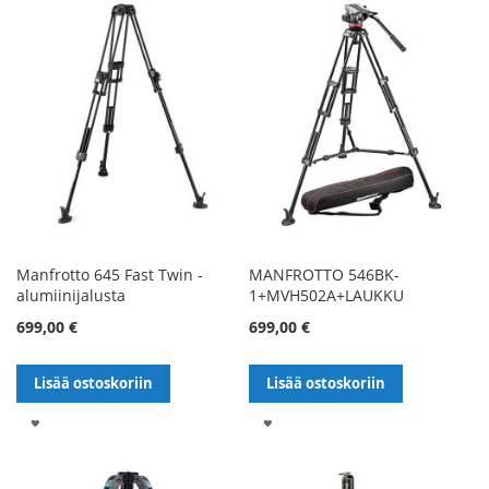
Manfrotto 645 Fast Twin -
MANFROTTO 546BK-
alumiinijalusta
1+MVH502A+LAUKKU
699,00 €
699,00 €
Lisää ostoskoriin
Lisää ostoskoriin
LISÄÄ
LISÄÄ
TOIVELISTALLE
TOIVELISTALLE