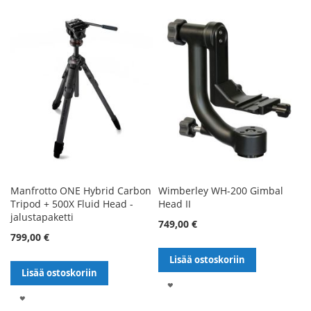
TOIVELISTALLE
Manfrotto ONE Hybrid Carbon
Wimberley WH-200 Gimbal
Tripod + 500X Fluid Head -
Head II
jalustapaketti
749,00 €
799,00 €
Lisää ostoskoriin
Lisää ostoskoriin
LISÄÄ
LISÄÄ
TOIVELISTALLE