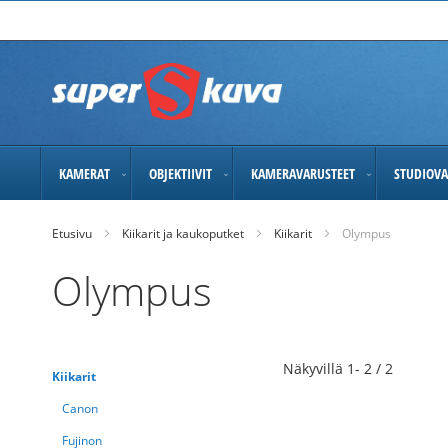
Skip
to
Content
KAMERAT
OBJEKTIIVIT
KAMERAVARUSTEET
STUDIOVA
Etusivu
Kiikarit ja kaukoputket
Kiikarit
Olympus
Olympus
Näkyvillä
1
-
2
/
2
Kiikarit
Canon
Fujinon