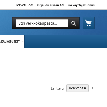
Tervetuloa!
Kirjaudu sisään
Luo käyttäjätunnus
Ostoskor
Hae
Hae
JA KAUKOPUTKET
Nousev
Lajittelu