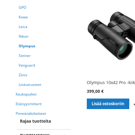
GPO
Kowa
Leica
Nikon
Olympus
Steiner
Vanguard
Zeiss
Olympus 10x42 Pro -kiik
Lisävarusteet
399,00 €
Kaukoputket
Lisää ostoskoriin
Etäisyysmittarit
Pimeänäkölaitteet
Rajaa tuotteita
Sivu