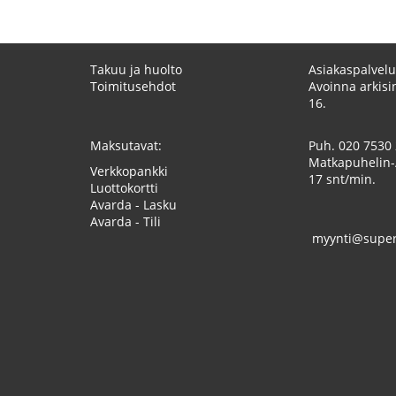
Takuu ja huolto
Asiakaspalvelu
Toimitusehdot
Avoinna arkisin
16.
Maksutavat:
Puh.
020 7530
Matkapuhelin-
Verkkopankki
17 snt/min.
Luottokortti
Avarda - Lasku
Avarda - Tili
myynti@superk