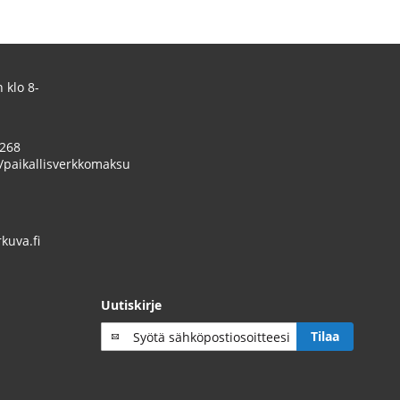
 klo 8-
 268
/paikallisverkkomaksu
uva.fi
Uutiskirje
Tilaa
Tilaa
uutiskirje