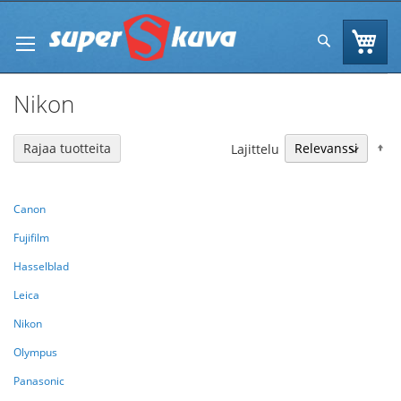
Skip
to
Os
Hae
Content
Nikon
N
Rajaa tuotteita
Lajittelu
Canon
Fujifilm
Hasselblad
Leica
Nikon
Olympus
Panasonic