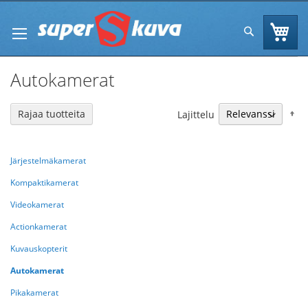
Skip
to
Os
Hae
Content
Autokamerat
N
Rajaa tuotteita
Lajittelu
Järjestelmäkamerat
Kompaktikamerat
Videokamerat
Actionkamerat
Kuvauskopterit
Autokamerat
Pikakamerat