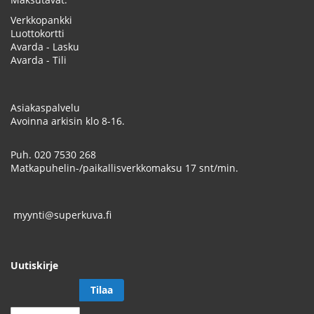
Verkkopankki
Luottokortti
Avarda - Lasku
Avarda - Tili
Asiakaspalvelu
Avoinna arkisin klo 8-16.
Puh.
020 7530 268
Matkapuhelin-/paikallisverkkomaksu 17 snt/min.
myynti@superkuva.fi
Uutiskirje
Tilaa
Tilaa