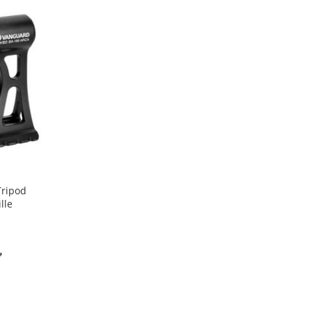
Tripod
lle
LISÄÄ
TOIVELISTALLE