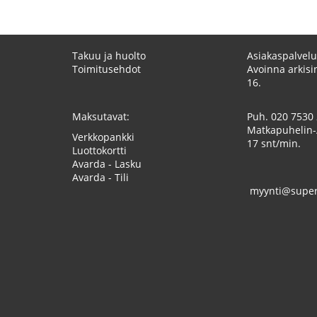
Takuu ja huolto
Asiakaspalvelu
Toimitusehdot
Avoinna arkisin
16.
Maksutavat:
Puh.
020 7530
Matkapuhelin-
Verkkopankki
17 snt/min.
Luottokortti
Avarda - Lasku
Avarda - Tili
myynti@superk