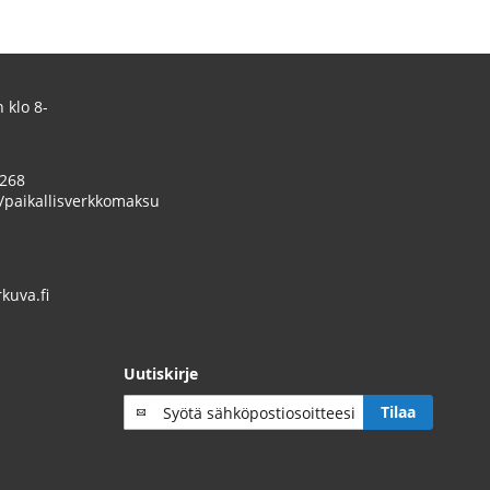
 klo 8-
 268
/paikallisverkkomaksu
uva.fi
Uutiskirje
Tilaa
Tilaa
uutiskirje