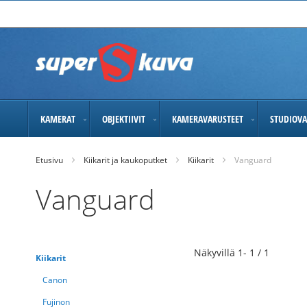
Skip
to
Content
KAMERAT
OBJEKTIIVIT
KAMERAVARUSTEET
STUDIOVA
Etusivu
Kiikarit ja kaukoputket
Kiikarit
Vanguard
Vanguard
Näkyvillä
1
-
1
/
1
Kiikarit
Canon
Fujinon