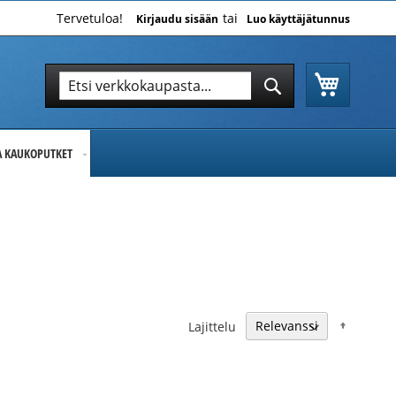
Tervetuloa!
Kirjaudu sisään
Luo käyttäjätunnus
Ostoskor
Hae
Hae
JA KAUKOPUTKET
Nousev
Lajittelu