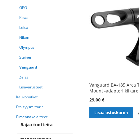
GPO
Kowa
Leica
Nikon
Olympus
Steiner
Vanguard
Zeiss
Vanguard BA-185 Arca 
Lisävarusteet
Mount -adapteri kiikarei
Kaukoputket
29,00 €
Etäisyysmittarit
Lisää ostoskoriin
Pimeänäkölaitteet
Rajaa tuotteita