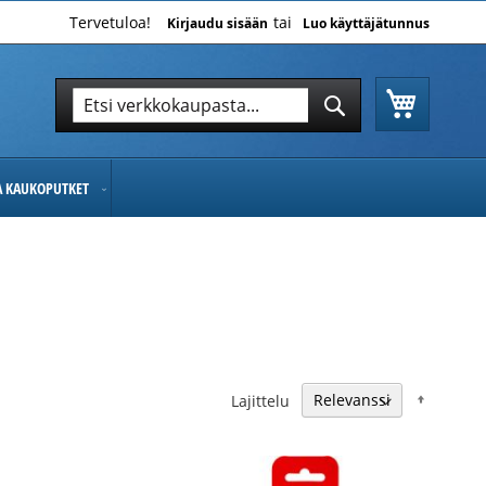
Tervetuloa!
Kirjaudu sisään
Luo käyttäjätunnus
Ostoskor
Hae
Hae
JA KAUKOPUTKET
Nousev
Lajittelu