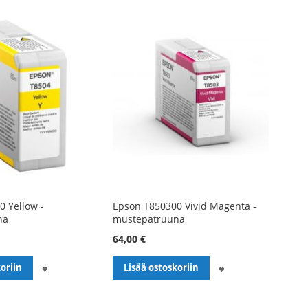
 Yellow -
Epson T850300 Vivid Magenta -
na
mustepatruuna
64,00 €
LISÄÄ
LISÄÄ
oriin
Lisää ostoskoriin
TOIVELISTALLE
TOIVELISTALLE