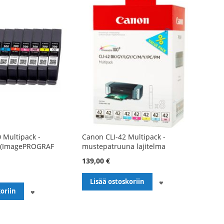
 Multipack -
Canon CLI-42 Multipack -
 (ImagePROGRAF
mustepatruuna lajitelma
139,00 €
LISÄÄ
Lisää ostoskoriin
LISÄÄ
oriin
TOIVELISTALLE
TOIVELISTALLE