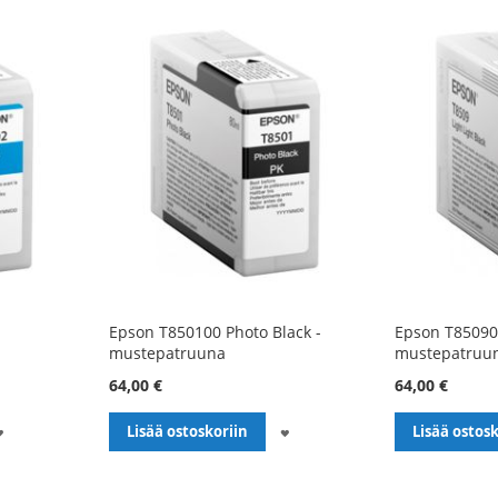
Epson T850100 Photo Black -
Epson T850900
mustepatruuna
mustepatruu
64,00 €
64,00 €
LISÄÄ
LISÄÄ
Lisää ostoskoriin
Lisää ostosk
TOIVELISTALLE
TOIVELISTALLE