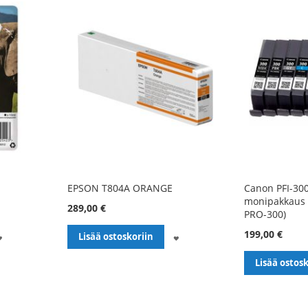
EPSON T804A ORANGE
Canon PFI-300
monipakkaus
289,00 €
PRO-300)
199,00 €
LISÄÄ
LISÄÄ
Lisää ostoskoriin
TOIVELISTALLE
TOIVELISTALLE
Lisää ostosk