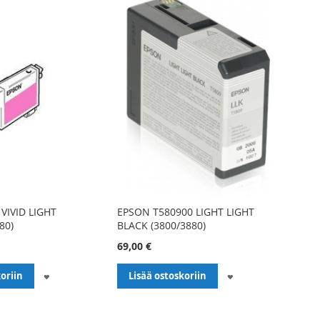
VIVID LIGHT
EPSON T580900 LIGHT LIGHT
80)
BLACK (3800/3880)
69,00 €
LISÄÄ
LISÄÄ
oriin
Lisää ostoskoriin
TOIVELISTALLE
TOIVELISTALLE