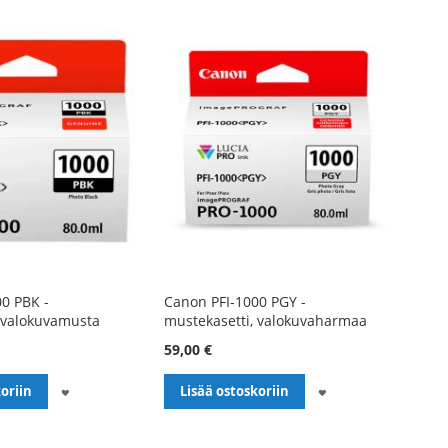
0 PBK -
Canon PFI-1000 PGY -
 valokuvamusta
mustekasetti, valokuvaharmaa
59,00 €
LISÄÄ
LISÄÄ
oriin
Lisää ostoskoriin
TOIVELISTALLE
TOIVELISTALLE