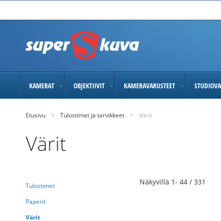
Skip
to
Content
KAMERAT
OBJEKTIIVIT
KAMERAVARUSTEET
STUDIOVA
Etusivu
Tulostimet ja tarvikkeet
Värit
Värit
Näkyvillä
1
-
44
/
331
Tulostimet
Paperit
Värit