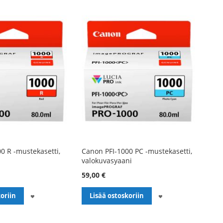
0 R -mustekasetti,
Canon PFI-1000 PC -mustekasetti,
valokuvasyaani
59,00 €
LISÄÄ
LISÄÄ
oriin
Lisää ostoskoriin
TOIVELISTALLE
TOIVELISTALLE