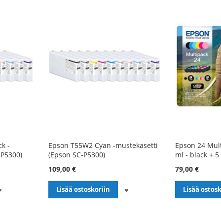
k -
Epson T55W2 Cyan -mustekasetti
Epson 24 Mult
-P5300)
(Epson SC-P5300)
ml - black + 5
109,00 €
79,00 €
LISÄÄ
LISÄÄ
Lisää ostoskoriin
Lisää ostosk
TOIVELISTALLE
TOIVELISTALLE