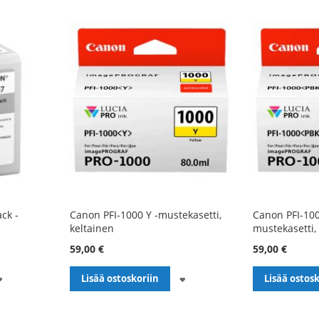
ck -
Canon PFI-1000 Y -mustekasetti,
Canon PFI-100
keltainen
mustekasetti,
59,00 €
59,00 €
LISÄÄ
LISÄÄ
Lisää ostoskoriin
Lisää ostosk
TOIVELISTALLE
TOIVELISTALLE