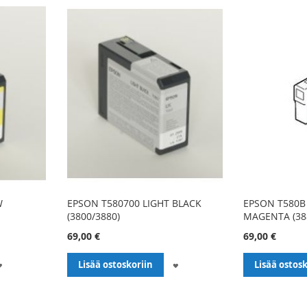
W
EPSON T580700 LIGHT BLACK
EPSON T580B 
(3800/3880)
MAGENTA (38
69,00 €
69,00 €
LISÄÄ
LISÄÄ
Lisää ostoskoriin
Lisää ostosk
TOIVELISTALLE
TOIVELISTALLE