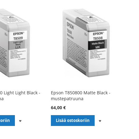
 Light Light Black -
Epson T850800 Matte Black -
na
mustepatruuna
64,00 €
LISÄÄ
LISÄÄ
oriin
Lisää ostoskoriin
TOIVELISTALLE
TOIVELISTALLE