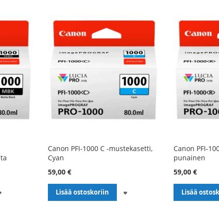
Canon PFI-1000 C -mustekasetti,
Canon PFI-100
ta
Cyan
punainen
59,00 €
59,00 €
LISÄÄ
LISÄÄ
Lisää ostoskoriin
Lisää ostosk
TOIVELISTALLE
TOIVELISTALLE