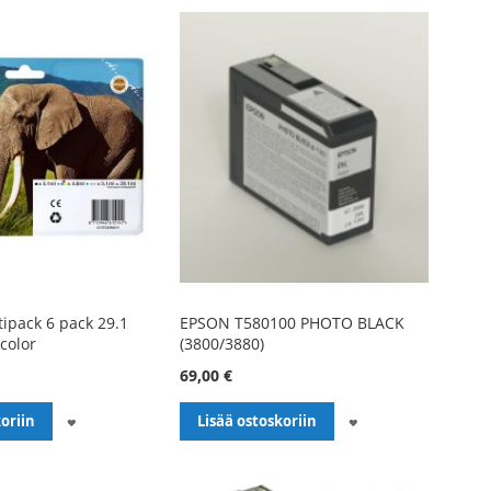
ipack 6 pack 29.1
EPSON T580100 PHOTO BLACK
 color
(3800/3880)
69,00 €
LISÄÄ
LISÄÄ
oriin
Lisää ostoskoriin
TOIVELISTALLE
TOIVELISTALLE