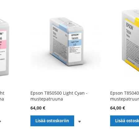
ght
Epson T850500 Light Cyan -
Epson T850400
na
mustepatruuna
mustepatruu
64,00 €
64,00 €
LISÄÄ
LISÄÄ
Lisää ostoskoriin
Lisää ostosk
TOIVELISTALLE
TOIVELISTALLE