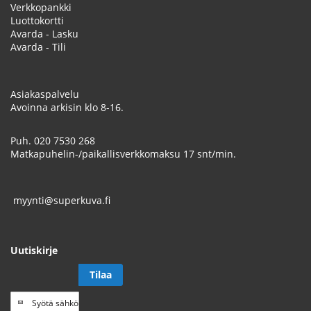
Verkkopankki
Luottokortti
Avarda - Lasku
Avarda - Tili
Asiakaspalvelu
Avoinna arkisin klo 8-16.
Puh.
020 7530 268
Matkapuhelin-/paikallisverkkomaksu 17 snt/min.
myynti@superkuva.fi
Uutiskirje
Tilaa
Tilaa
uutiskirje