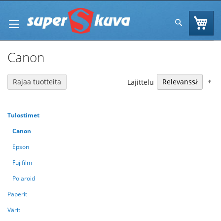
Skip
to
Os
Hae
Content
Canon
N
Rajaa tuotteita
Lajittelu
Tulostimet
Canon
Epson
Fujifilm
Polaroid
Paperit
Värit