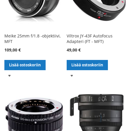
Meike 25mm f/1.8 -objektiivi,
Viltrox JY-43F Autofocus
MFT
Adapteri (FT - MFT)
109,00 €
49,00 €
Lisää ostoskoriin
Lisää ostoskoriin
LISÄÄ
LISÄÄ
TOIVELISTALLE
TOIVELISTALLE