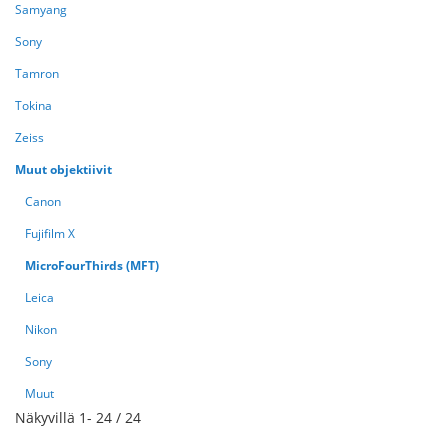
Samyang
Sony
Tamron
Tokina
Zeiss
Muut objektiivit
Canon
Fujifilm X
MicroFourThirds (MFT)
Leica
Nikon
Sony
Muut
Näkyvillä
1
-
24
/
24