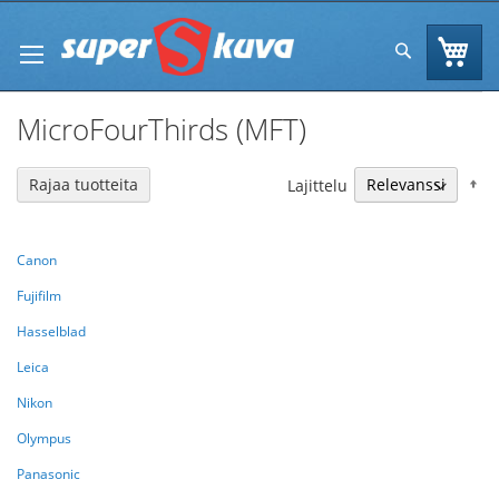
Skip
to
Os
Hae
Content
MicroFourThirds (MFT)
N
Rajaa tuotteita
Lajittelu
Canon
Fujifilm
Hasselblad
Leica
Nikon
Olympus
Panasonic