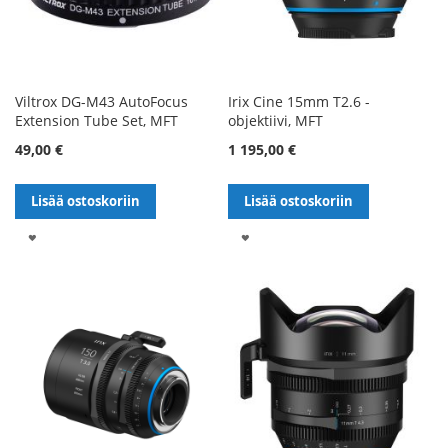
Viltrox DG-M43 AutoFocus
Irix Cine 15mm T2.6 -
Extension Tube Set, MFT
objektiivi, MFT
49,00 €
1 195,00 €
Lisää ostoskoriin
Lisää ostoskoriin
LISÄÄ
LISÄÄ
TOIVELISTALLE
TOIVELISTALLE