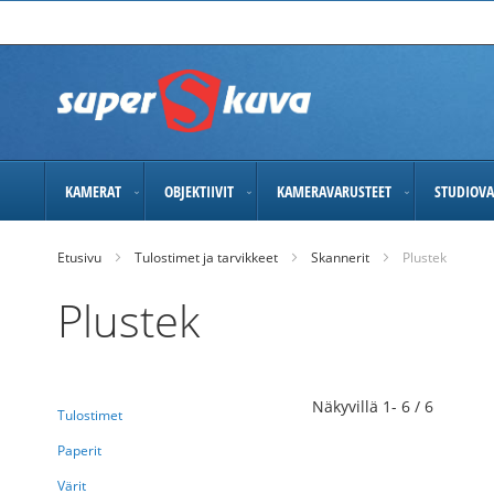
Skip
to
Content
KAMERAT
OBJEKTIIVIT
KAMERAVARUSTEET
STUDIOVA
Etusivu
Tulostimet ja tarvikkeet
Skannerit
Plustek
Plustek
Näkyvillä
1
-
6
/
6
Tulostimet
Paperit
Värit