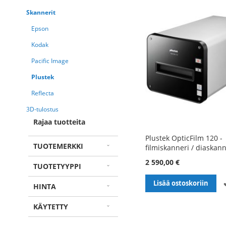
Skannerit
Epson
Kodak
Pacific Image
Plustek
Reflecta
3D-tulostus
Rajaa tuotteita
Plustek OpticFilm 120 -
TUOTEMERKKI
filmiskanneri / diaskann
2 590,00 €
TUOTETYYPPI
Lisää ostoskoriin
HINTA
KÄYTETTY