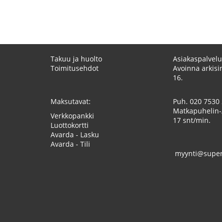
Takuu ja huolto
Asiakaspalvelu
Toimitusehdot
Avoinna arkisin
16.
Maksutavat:
Puh.
020 7530
Matkapuhelin-
Verkkopankki
17 snt/min.
Luottokortti
Avarda - Lasku
Avarda - Tili
myynti@superk