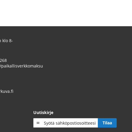
 klo 8-
 268
/paikallisverkkomaksu
uva.fi
Uutiskirje
Tilaa
Tilaa
uutiskirje