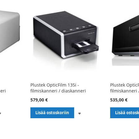
Plustek OpticFilm 135i -
Plustek OpticF
eri
filmiskanneri / diaskanneri
filmiskanneri 
579,00 €
535,00 €
LISÄÄ
LISÄÄ
Lisää ostoskoriin
Lisää ostosk
TOIVELISTALLE
TOIVELISTALLE