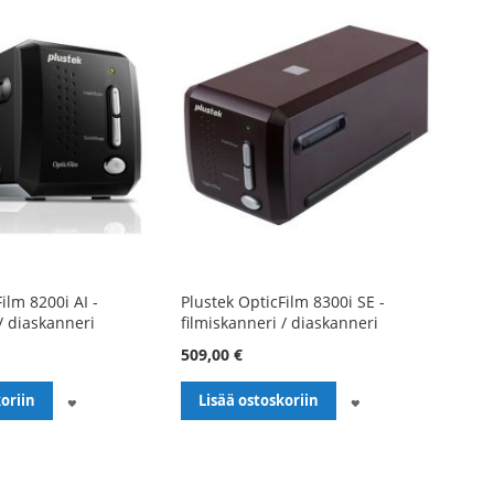
ilm 8200i AI -
Plustek OpticFilm 8300i SE -
/ diaskanneri
filmiskanneri / diaskanneri
509,00 €
LISÄÄ
LISÄÄ
oriin
Lisää ostoskoriin
TOIVELISTALLE
TOIVELISTALLE