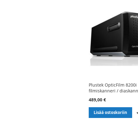
Plustek OpticFilm 8200i 
filmiskanneri / diaskann
489,00 €
Lisää ostoskoriin