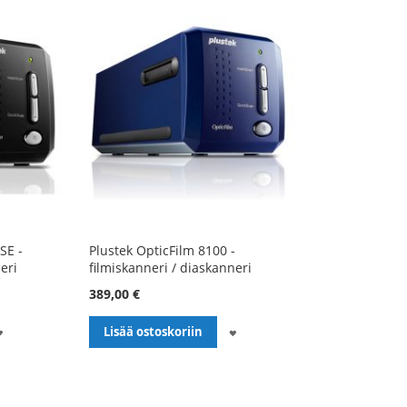
SE -
Plustek OpticFilm 8100 -
eri
filmiskanneri / diaskanneri
389,00 €
LISÄÄ
LISÄÄ
Lisää ostoskoriin
TOIVELISTALLE
TOIVELISTALLE