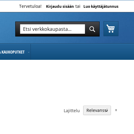
Tervetuloa!
Kirjaudu sisään
Luo käyttäjätunnus
Ostoskor
Hae
Hae
JA KAUKOPUTKET
Nousev
Lajittelu