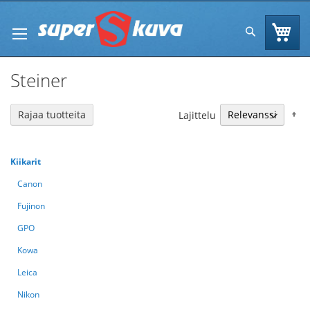
Skip
to
Os
Hae
Content
Steiner
N
Rajaa tuotteita
Lajittelu
Kiikarit
Canon
Fujinon
GPO
Kowa
Leica
Nikon