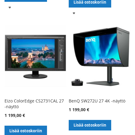
Lisää ostoskoriin
LISÄÄ
LISÄÄ
TOIVELISTALLE
TOIVELISTALLE
Eizo ColorEdge CS2731CAL 27
BenQ SW272U 27 4K -näyttö
-näyttö
1 199,00 €
1 199,00 €
Lisää ostoskoriin
Lisää ostoskoriin