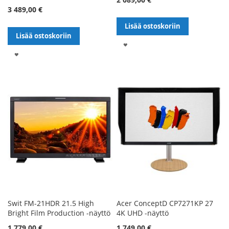
3 489,00 €
Lisää ostoskoriin
Lisää ostoskoriin
LISÄÄ
LISÄÄ
TOIVELISTALLE
TOIVELISTALLE
Swit FM-21HDR 21.5 High
Acer ConceptD CP7271KP 27
Bright Film Production -näyttö
4K UHD -näyttö
1 779,00 €
1 749,00 €