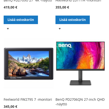
BenQ PD2705U 27” 4K -näyttö
FeelWorld LUT11H -monitori
419,00 €
355,00 €
Lisää ostoskoriin
Lisää ostoskoriin
LISÄÄ
LISÄÄ
TOIVELISTALLE
TOIVELISTALLE
Feelworld FW279S 7 -monitori
BenQ PD2706QN 27-inch QHD
-näyttö
345,00 €