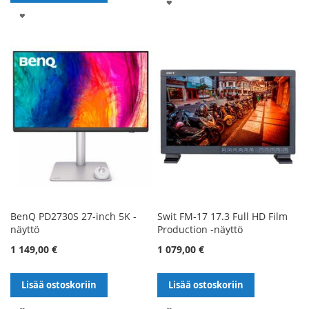
LISÄÄ
LISÄÄ
TOIVELISTALLE
TOIVELISTALLE
BenQ PD2730S 27-inch 5K -
Swit FM-17 17.3 Full HD Film
näyttö
Production -näyttö
1 149,00 €
1 079,00 €
Lisää ostoskoriin
Lisää ostoskoriin
LISÄÄ
LISÄÄ