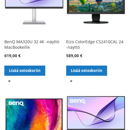
BenQ MA320U 32 4K -näyttö
Eizo ColorEdge CS2410CAL 24
MacBookeille
-näyttö
619,00 €
589,00 €
Lisää ostoskoriin
Lisää ostoskoriin
LISÄÄ
LISÄÄ
TOIVELISTALLE
TOIVELISTALLE