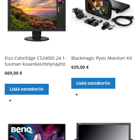
Eizo ColorEdge CS2400S 24.1-
Blackmagic Pyxis Monitori Kit
tuuman kuvankäsittelynäyttö
629,00 €
669,00 €
Lisää ostoskoriin
Lisää ostoskoriin
LISÄÄ
LISÄÄ
TOIVELISTALLE
TOIVELISTALLE