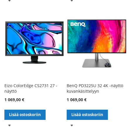
TOIVELISTALLE
TOIVELISTALLE
Eizo ColorEdge CS2731 27 -
BenQ PD3225U 32 4K -näyttö
näyttö
kuvankäsittelyyn
1 069,00 €
1 069,00 €
Lisää ostoskoriin
Lisää ostoskoriin
LISÄÄ
LISÄÄ