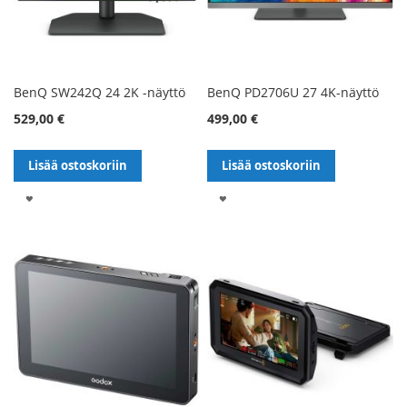
BenQ SW242Q 24 2K -näyttö
BenQ PD2706U 27 4K-näyttö
529,00 €
499,00 €
Lisää ostoskoriin
Lisää ostoskoriin
LISÄÄ
LISÄÄ
TOIVELISTALLE
TOIVELISTALLE