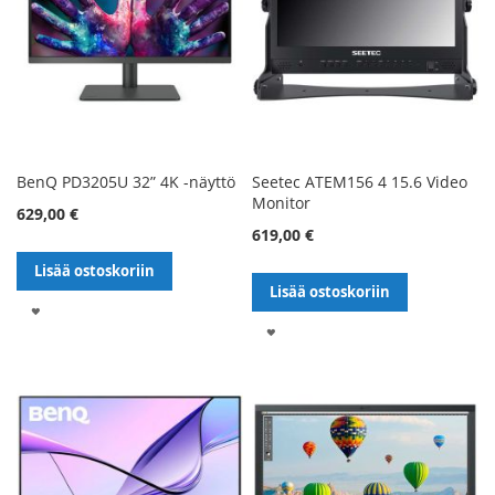
BenQ PD3205U 32” 4K -näyttö
Seetec ATEM156 4 15.6 Video
Monitor
629,00 €
619,00 €
Lisää ostoskoriin
Lisää ostoskoriin
LISÄÄ
LISÄÄ
TOIVELISTALLE
TOIVELISTALLE