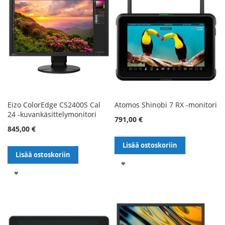
Eizo ColorEdge CS2400S Cal
Atomos Shinobi 7 RX -monitori
24 -kuvankäsittelymonitori
791,00 €
845,00 €
Lisää ostoskoriin
Lisää ostoskoriin
LISÄÄ
LISÄÄ
TOIVELISTALLE
TOIVELISTALLE