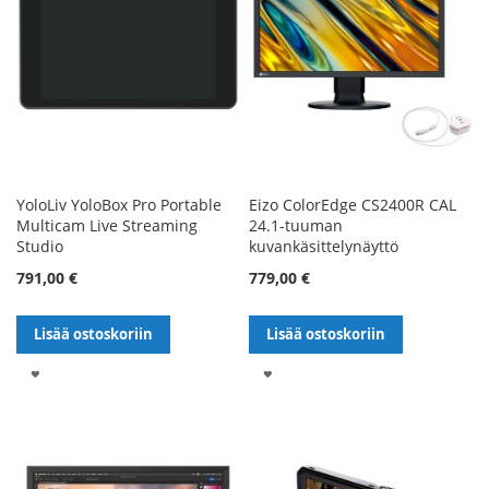
YoloLiv YoloBox Pro Portable
Eizo ColorEdge CS2400R CAL
Multicam Live Streaming
24.1-tuuman
Studio
kuvankäsittelynäyttö
791,00 €
779,00 €
Lisää ostoskoriin
Lisää ostoskoriin
LISÄÄ
LISÄÄ
TOIVELISTALLE
TOIVELISTALLE