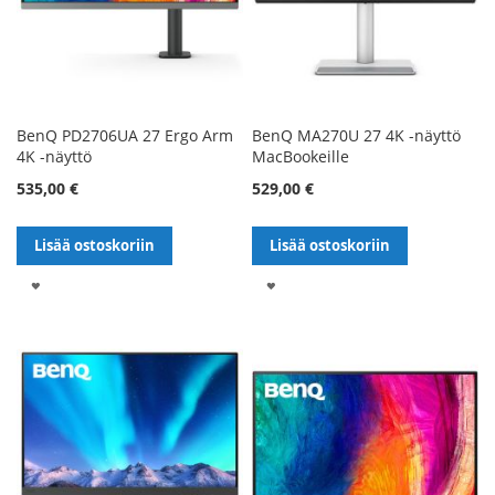
BenQ PD2706UA 27 Ergo Arm
BenQ MA270U 27 4K -näyttö
4K -näyttö
MacBookeille
535,00 €
529,00 €
Lisää ostoskoriin
Lisää ostoskoriin
LISÄÄ
LISÄÄ
TOIVELISTALLE
TOIVELISTALLE