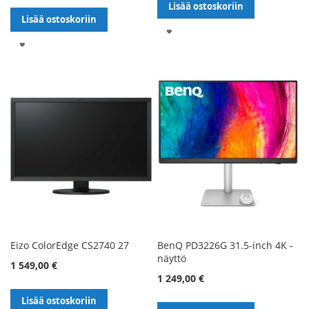
Lisää ostoskoriin
Lisää ostoskoriin
LISÄÄ
LISÄÄ
TOIVELISTALLE
TOIVELISTALLE
Eizo ColorEdge CS2740 27
BenQ PD3226G 31.5-inch 4K -
näyttö
1 549,00 €
1 249,00 €
Lisää ostoskoriin