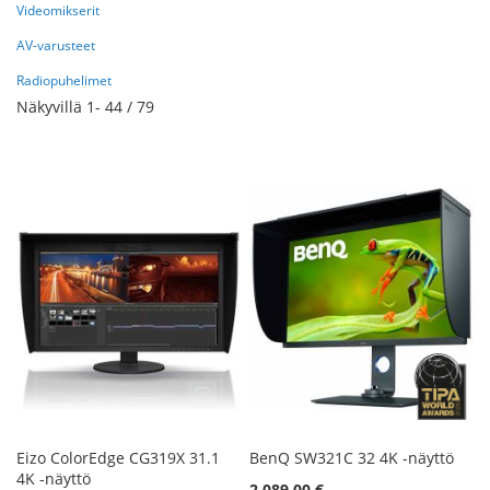
Videomikserit
AV-varusteet
Radiopuhelimet
Näkyvillä
1
-
44
/
79
Eizo ColorEdge CG319X 31.1
BenQ SW321C 32 4K -näyttö
4K -näyttö
2 089,00 €