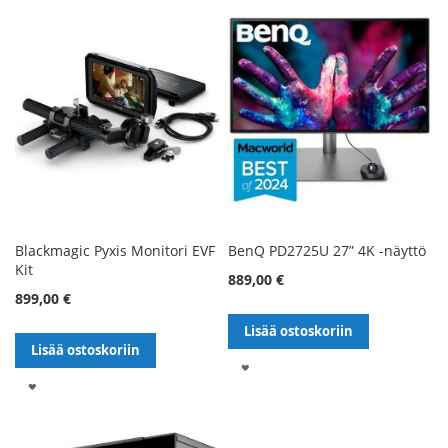
Blackmagic Pyxis Monitori EVF
BenQ PD2725U 27” 4K -näyttö
Kit
889,00 €
899,00 €
Lisää ostoskoriin
Lisää ostoskoriin
LISÄÄ
LISÄÄ
TOIVELISTALLE
TOIVELISTALLE