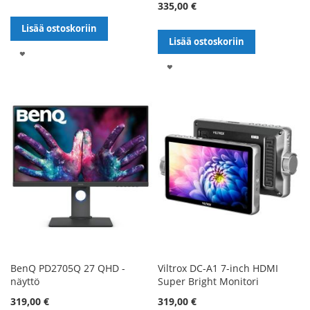
335,00 €
Lisää ostoskoriin
Lisää ostoskoriin
LISÄÄ
LISÄÄ
TOIVELISTALLE
TOIVELISTALLE
BenQ PD2705Q 27 QHD -
Viltrox DC-A1 7-inch HDMI
näyttö
Super Bright Monitori
319,00 €
319,00 €