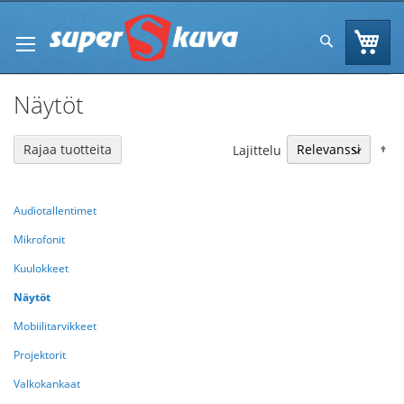
Skip
to
Os
Hae
Content
Näytöt
N
Rajaa tuotteita
Lajittelu
Audiotallentimet
Mikrofonit
Kuulokkeet
Näytöt
Mobiilitarvikkeet
Projektorit
Valkokankaat