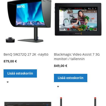
BenQ SW272Q 27 2K -näyttö
Blackmagic Video Assist 7 3G
monitori / tallennin
879,00 €
849,00 €
Lisää ostoskoriin
Lisää ostoskoriin
LISÄÄ
LISÄÄ
TOIVELISTALLE
TOIVELISTALLE