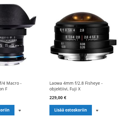
/4 Macro -
Laowa 4mm f/2.8 Fisheye -
on F
objektiivi, Fuji X
229,00 €
LISÄÄ
LISÄÄ
oriin
Lisää ostoskoriin
TOIVELISTALLE
TOIVELISTALLE