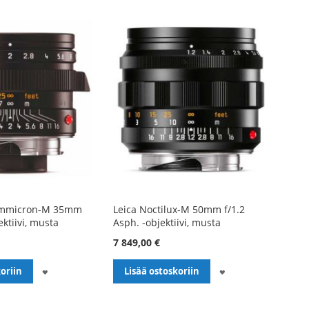
ummicron-M 35mm
Leica Noctilux-M 50mm f/1.2
ektiivi, musta
Asph. -objektiivi, musta
7 849,00 €
LISÄÄ
LISÄÄ
oriin
Lisää ostoskoriin
TOIVELISTALLE
TOIVELISTALLE