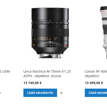
S USM -
Leica Noctilux-M 75mm f/1.25
Canon RF 400m
ASPH. -objektiivi, musta
objektiivi
13 749,00 €
13 499,00 €
LISÄÄ
LISÄÄ
Lisää ostoskoriin
Lisää ostosk
TOIVELISTALLE
TOIVELISTALLE