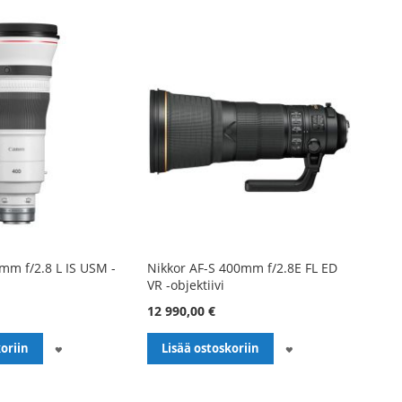
m f/2.8 L IS USM -
Nikkor AF-S 400mm f/2.8E FL ED
VR -objektiivi
12 990,00 €
LISÄÄ
LISÄÄ
oriin
Lisää ostoskoriin
TOIVELISTALLE
TOIVELISTALLE