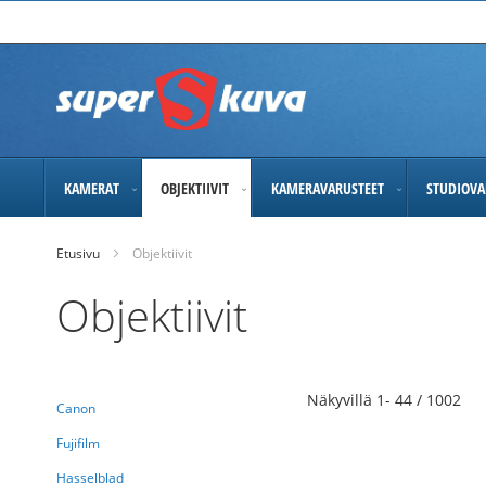
Skip
to
Content
KAMERAT
OBJEKTIIVIT
KAMERAVARUSTEET
STUDIOVA
Etusivu
Objektiivit
Objektiivit
Näkyvillä
1
-
44
/
1002
Canon
Fujifilm
Hasselblad