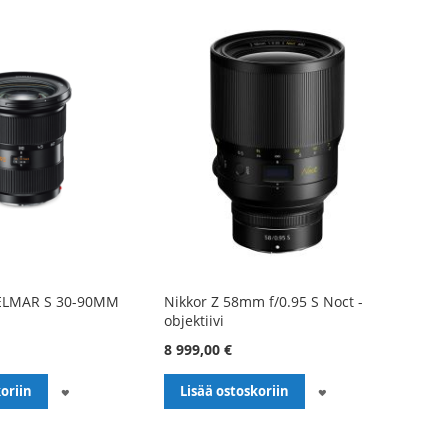
-ELMAR S 30-90MM
Nikkor Z 58mm f/0.95 S Noct -
objektiivi
8 999,00 €
LISÄÄ
LISÄÄ
oriin
Lisää ostoskoriin
TOIVELISTALLE
TOIVELISTALLE