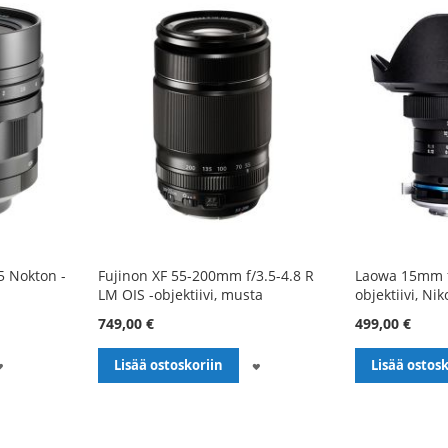
5 Nokton -
Fujinon XF 55-200mm f/3.5-4.8 R
Laowa 15mm f
LM OIS -objektiivi, musta
objektiivi, Nik
749,00 €
499,00 €
LISÄÄ
LISÄÄ
Lisää ostoskoriin
Lisää ostosk
TOIVELISTALLE
TOIVELISTALLE