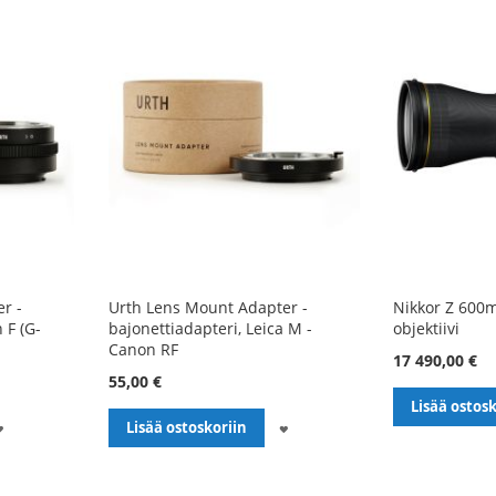
r -
Urth Lens Mount Adapter -
Nikkor Z 600m
 F (G-
bajonettiadapteri, Leica M -
objektiivi
Canon RF
17 490,00 €
55,00 €
Lisää ostosk
LISÄÄ
LISÄÄ
Lisää ostoskoriin
TOIVELISTALLE
TOIVELISTALLE