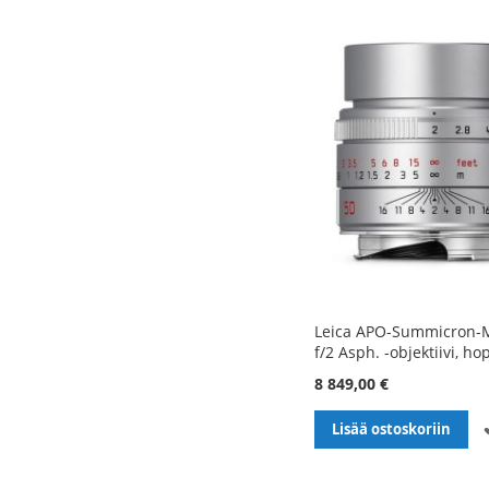
Leica APO-Summicron
f/2 Asph. -objektiivi, ho
8 849,00 €
Lisää ostoskoriin