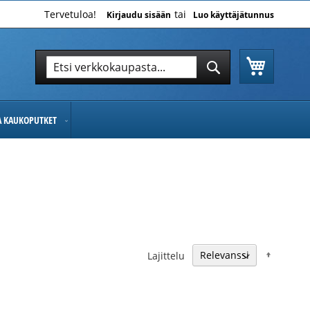
Tervetuloa!
Kirjaudu sisään
Luo käyttäjätunnus
Ostoskor
Hae
Hae
JA KAUKOPUTKET
Nousev
Lajittelu