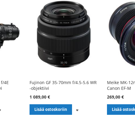
 f/4E
Fujinon GF 35-70mm f/4.5-5.6 WR
Meike MK-12mm
vi
-objektiivi
Canon EF-M
1 089,00 €
269,00 €
LISÄÄ
LISÄÄ
Lisää ostoskoriin
Lisää ostosk
TOIVELISTALLE
TOIVELISTALLE