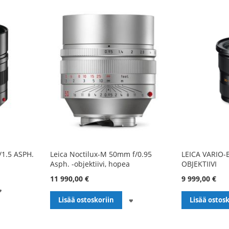
/1.5 ASPH.
Leica Noctilux-M 50mm f/0.95
LEICA VARIO
Asph. -objektiivi, hopea
OBJEKTIIVI
11 990,00 €
9 999,00 €
LISÄÄ
LISÄÄ
Lisää ostoskoriin
Lisää ostosk
TOIVELISTALLE
TOIVELISTALLE