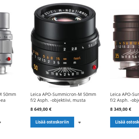
-M 50mm
Leica APO-Summicron-M 50mm
Leica APO-S
pea
f/2 Asph. -objektiivi, musta
f/2 Asph. -obj
8 649,00 €
8 349,00 €
LISÄÄ
LISÄÄ
Lisää ostoskoriin
Lisää ostosk
TOIVELISTALLE
TOIVELISTALLE