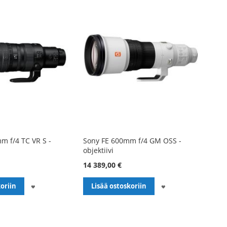
m f/4 TC VR S -
Sony FE 600mm f/4 GM OSS -
objektiivi
14 389,00 €
LISÄÄ
LISÄÄ
oriin
Lisää ostoskoriin
TOIVELISTALLE
TOIVELISTALLE