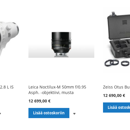
.8 L IS
Leica Noctilux-M 50mm f/0.95
Zeiss Otus Bu
Asph. -objektiivi, musta
12 690,00 €
12 699,00 €
Lisää ostosk
LISÄÄ
LISÄÄ
Lisää ostoskoriin
TOIVELISTALLE
TOIVELISTALLE