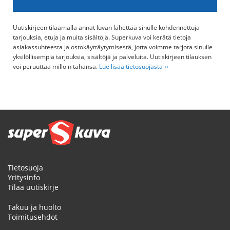
Uutiskirjeen tilaamalla annat luvan lähettää sinulle kohdennettuja
tarjouksia, etuja ja muita sisältöjä. Superkuva voi kerätä tietoja
asiakassuhteesta ja ostokäyttäytymisestä, jotta voimme tarjota sinulle
yksilöllisempiä tarjouksia, sisältöjä ja palveluita. Uutiskirjeen tilauksen
voi peruuttaa milloin tahansa.
Lue lisää tietosuojasta ››
Tietosuoja
Yritysinfo
Tilaa uutiskirje
Takuu ja huolto
Toimitusehdot