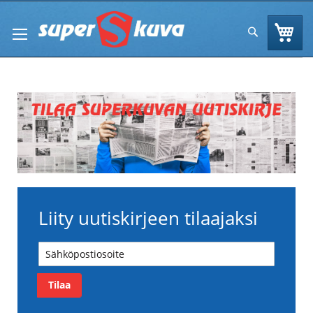
Skip
to
Os
Hae
Content
Liity uutiskirjeen tilaajaksi
Tilaa