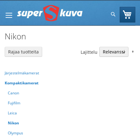
Skip
to
Os
Hae
Content
Nikon
N
Rajaa tuotteita
Lajittelu
Järjestelmäkamerat
Kompaktikamerat
Canon
Fujifilm
Leica
Nikon
Olympus