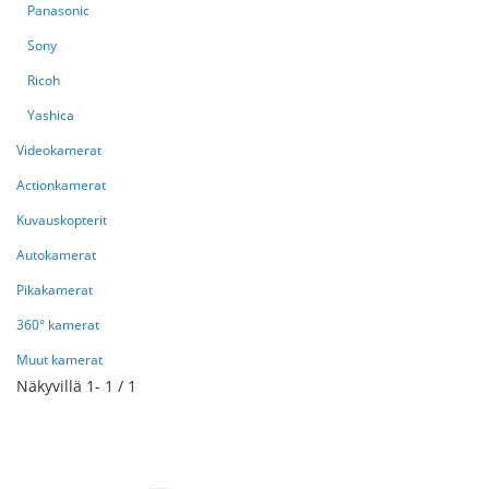
Panasonic
Sony
Ricoh
Yashica
Videokamerat
Actionkamerat
Kuvauskopterit
Autokamerat
Pikakamerat
360° kamerat
Muut kamerat
Näkyvillä
1
-
1
/
1