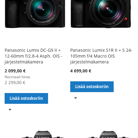
Panasonic Lumix DC-G9 II +
Panasonic Lumix S1R II + S 24-
12-60mm f/2.8-4 Asph. OIS -
105mm f/4 Macro OIS
järjestelmäkamera
järjestelmäkamera
Alennushinta
2 099,00 €
4 699,00 €
Normaali hinta
2 299,00 €
Lisää ostoskoriin
LISÄÄ
Lisää ostoskoriin
TOIVELISTALLE
LISÄÄ
TOIVELISTALLE