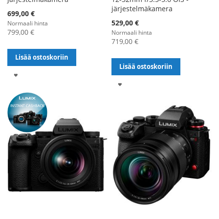
järjestelmäkamera
Alennushinta
699,00 €
Alennushinta
529,00 €
Normaali hinta
799,00 €
Normaali hinta
719,00 €
Lisää ostoskoriin
Lisää ostoskoriin
LISÄÄ
LISÄÄ
TOIVELISTALLE
TOIVELISTALLE