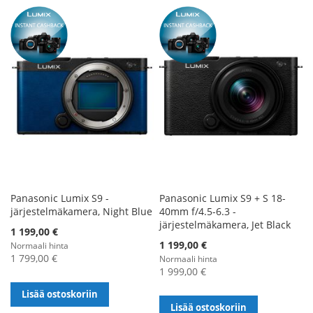
TOIVELISTALLE
Panasonic Lumix S9 -
Panasonic Lumix S9 + S 18-
järjestelmäkamera, Night Blue
40mm f/4.5-6.3 -
järjestelmäkamera, Jet Black
Alennushinta
1 199,00 €
1 199,00 €
Normaali hinta
1 799,00 €
Normaali hinta
1 999,00 €
Lisää ostoskoriin
Lisää ostoskoriin