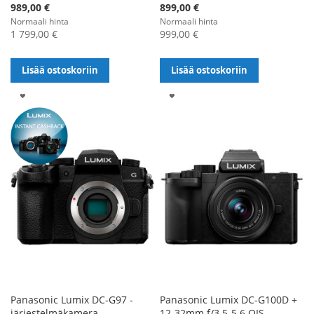
Alennushinta
Alennushinta
989,00 €
899,00 €
Normaali hinta
Normaali hinta
1 799,00 €
999,00 €
Lisää ostoskoriin
Lisää ostoskoriin
LISÄÄ
LISÄÄ
TOIVELISTALLE
TOIVELISTALLE
Panasonic Lumix DC-G97 -
Panasonic Lumix DC-G100D +
järjestelmäkamera
12-32mm f/3.5-5.6 OIS -