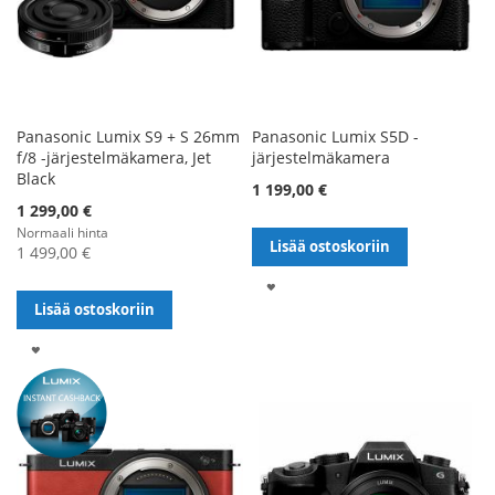
Panasonic Lumix S9 + S 26mm
Panasonic Lumix S5D -
f/8 -järjestelmäkamera, Jet
järjestelmäkamera
Black
1 199,00 €
1 299,00 €
Normaali hinta
Lisää ostoskoriin
1 499,00 €
LISÄÄ
Lisää ostoskoriin
TOIVELISTALLE
LISÄÄ
TOIVELISTALLE