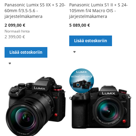
Panasonic Lumix S5 IIX + S 20-
Panasonic Lumix S1 II + S 24-
60mm f/3.5-5.6 -
105mm f/4 Macro OIS -
järjestelmäkamera
järjestelmäkamera
Alennushinta
2 099,00 €
5 089,00 €
Normaali hinta
2 399,00 €
Lisää ostoskoriin
LISÄÄ
Lisää ostoskoriin
TOIVELISTALLE
LISÄÄ
TOIVELISTALLE