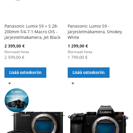
Panasonic Lumix S9 + S 28-
Panasonic Lumix S9 -
200mm f/4-7.1 Macro OIS -
järjestelmäkamera, Smokey
järjestelmäkamera, Jet Black
White
Alennushinta
2 399,00 €
1 299,00 €
Normaali hinta
Normaali hinta
2 599,00 €
1 799,00 €
Lisää ostoskoriin
Lisää ostoskoriin
LISÄÄ
LISÄÄ
TOIVELISTALLE
TOIVELISTALLE