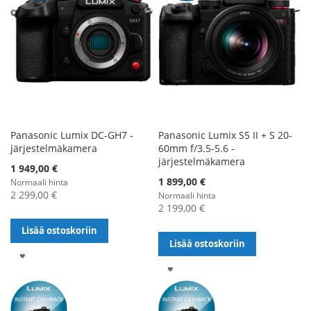
Panasonic Lumix DC-GH7 -
Panasonic Lumix S5 II + S 20-
järjestelmäkamera
60mm f/3.5-5.6 -
järjestelmäkamera
Alennushinta
1 949,00 €
1 899,00 €
Normaali hinta
2 299,00 €
Normaali hinta
2 199,00 €
Lisää ostoskoriin
Lisää ostoskoriin
LISÄÄ
LISÄÄ
TOIVELISTALLE
TOIVELISTALLE