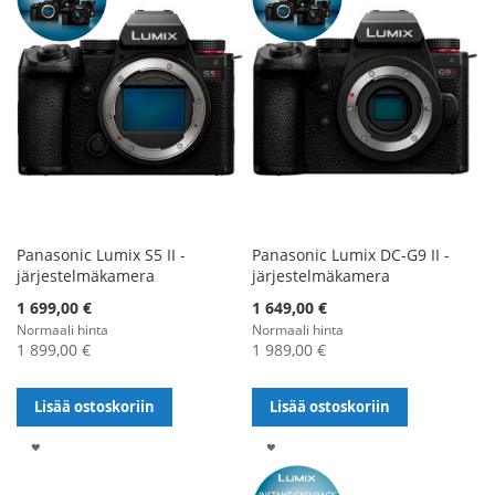
Panasonic Lumix S5 II -
Panasonic Lumix DC-G9 II -
järjestelmäkamera
järjestelmäkamera
Alennushinta
Alennushinta
1 699,00 €
1 649,00 €
Normaali hinta
Normaali hinta
1 899,00 €
1 989,00 €
Lisää ostoskoriin
Lisää ostoskoriin
LISÄÄ
LISÄÄ
TOIVELISTALLE
TOIVELISTALLE