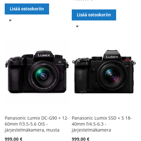
Lisää ostoskoriin
Lisää ostoskoriin
LISÄÄ
LISÄÄ
TOIVELISTALLE
TOIVELISTALLE
Panasonic Lumix DC-G90 + 12-
Panasonic Lumix S5D + S 18-
60mm f/3.5-5.6 OIS -
40mm f/4.5-6.3 -
järjestelmäkamera, musta
järjestelmäkamera
Alennushinta
Alennushinta
999,00 €
999,00 €