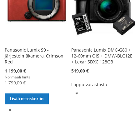
Panasonic Lumix S9 -
Panasonic Lumix DMC-G80 +
järjestelmäkamera, Crimson
12-60mm OIS + DMW-BLC12E
Red
+ Lexar SDXC 128GB
Alennushinta
1 199,00 €
519,00 €
Normaali hinta
1 799,00 €
Loppu varastosta
LISÄÄ
Lisää ostoskoriin
TOIVELISTALLE
LISÄÄ
TOIVELISTALLE
Sivu