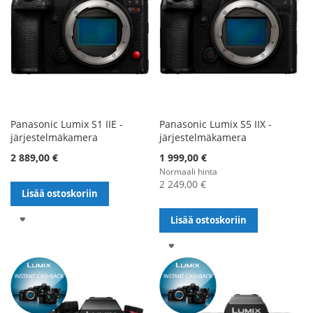
Panasonic Lumix S1 IIE -
Panasonic Lumix S5 IIX -
järjestelmäkamera
järjestelmäkamera
Alennushinta
2 889,00 €
1 999,00 €
Normaali hinta
2 249,00 €
Lisää ostoskoriin
LISÄÄ
Lisää ostoskoriin
TOIVELISTALLE
LISÄÄ
TOIVELISTALLE