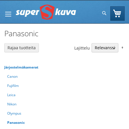
Skip
to
Os
Hae
Content
Panasonic
N
Rajaa tuotteita
Lajittelu
Järjestelmäkamerat
Canon
Fujifilm
Leica
Nikon
Olympus
Panasonic