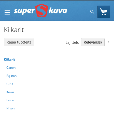
Skip
to
Os
Hae
Content
Kiikarit
N
Rajaa tuotteita
Lajittelu
Kiikarit
Canon
Fujinon
GPO
Kowa
Leica
Nikon