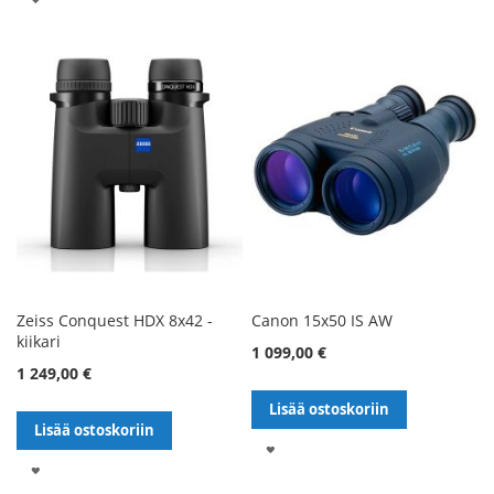
TOIVELISTALLE
TOIVELISTALLE
Zeiss Conquest HDX 8x42 -
Canon 15x50 IS AW
kiikari
1 099,00 €
1 249,00 €
Lisää ostoskoriin
Lisää ostoskoriin
LISÄÄ
LISÄÄ
TOIVELISTALLE