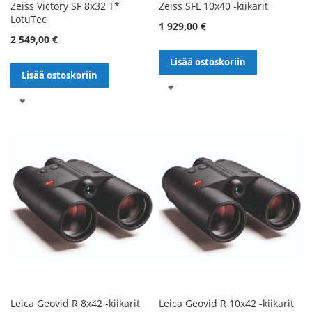
Zeiss Victory SF 8x32 T*
Zeiss SFL 10x40 -kiikarit
LotuTec
1 929,00 €
2 549,00 €
Lisää ostoskoriin
Lisää ostoskoriin
LISÄÄ
LISÄÄ
TOIVELISTALLE
TOIVELISTALLE
Leica Geovid R 8x42 -kiikarit
Leica Geovid R 10x42 -kiikarit