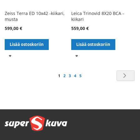
Zeiss Terra ED 10x42 -kiikari,
Leica Trinovid 8X20 BCA -
musta
kiikari
599,00 €
559,00 €
Lisää ostoskoriin
Lisää ostoskoriin
LISÄÄ
LISÄÄ
TOIVELISTALLE
TOIVELISTALLE
Sivu
Sivu
Seu
You're
Sivu
Sivu
Sivu
Sivu
1
2
3
4
5
currently
reading
page