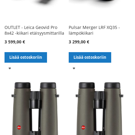
OUTLET - Leica Geovid Pro
Pulsar Merger LRF XQ35 -
8x42 -kiikari etäisyysmittarilla
lämpökiikari
3 599,00 €
3 299,00 €
Lisää ostoskoriin
Lisää ostoskoriin
LISÄÄ
LISÄÄ
TOIVELISTALLE
TOIVELISTALLE