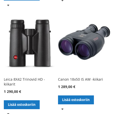
LISÄÄ
TOIVELISTALLE
TOIVELISTALLE
Leica 8X42 Trinovid HD -
Canon 18x50 IS AW -kiikari
kiikarit
1 289,00 €
1 290,00 €
Lisää ostoskoriin
Lisää ostoskoriin
LISÄÄ
LISÄÄ