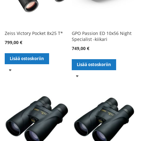
Zeiss Victory Pocket 8x25 T*
GPO Passion ED 10x56 Night
Specialist -kiikari
799,00 €
749,00 €
Lisää ostoskoriin
Lisää ostoskoriin
LISÄÄ
LISÄÄ
TOIVELISTALLE
TOIVELISTALLE