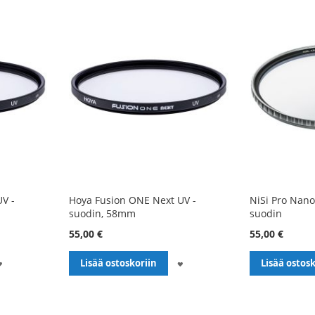
V -
Hoya Fusion ONE Next UV -
NiSi Pro Nano
suodin, 58mm
suodin
55,00 €
55,00 €
LISÄÄ
LISÄÄ
Lisää ostoskoriin
Lisää ostosk
TOIVELISTALLE
TOIVELISTALLE