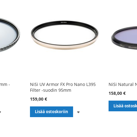
5mm -
NiSi UV Armor FX Pro Nano L395
NiSi Natural 
Filter -suodin 95mm
158,00 €
159,00 €
Lisää ostosk
LISÄÄ
LISÄÄ
Lisää ostoskoriin
TOIVELISTALLE
TOIVELISTALLE