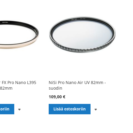
 FX Pro Nano L395
NiSi Pro Nano Air UV 82mm -
n 82mm
suodin
109,00 €
LISÄÄ
LISÄÄ
oriin
Lisää ostoskoriin
TOIVELISTALLE
TOIVELISTALLE