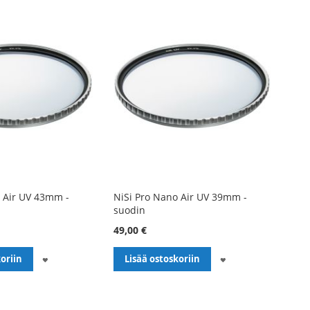
 Air UV 43mm -
NiSi Pro Nano Air UV 39mm -
suodin
49,00 €
LISÄÄ
LISÄÄ
oriin
Lisää ostoskoriin
TOIVELISTALLE
TOIVELISTALLE