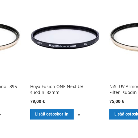
ano L395
Hoya Fusion ONE Next UV -
NiSi UV Armor
suodin, 82mm
Filter -suodi
79,00 €
75,00 €
LISÄÄ
LISÄÄ
Lisää ostoskoriin
Lisää ostosk
TOIVELISTALLE
TOIVELISTALLE