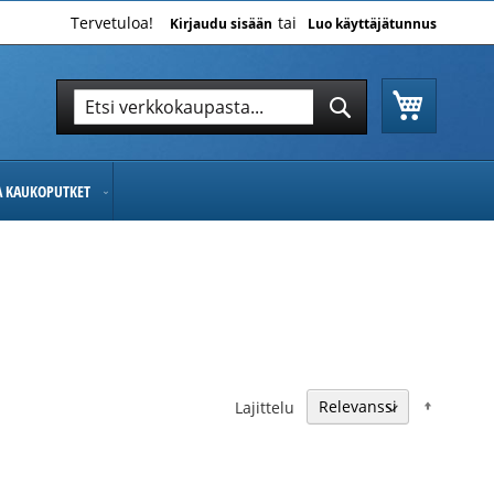
Tervetuloa!
Kirjaudu sisään
Luo käyttäjätunnus
Ostoskor
Hae
Hae
JA KAUKOPUTKET
Nousev
Lajittelu