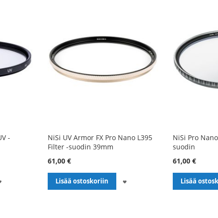
V -
NiSi UV Armor FX Pro Nano L395
NiSi Pro Nano
Filter -suodin 39mm
suodin
61,00 €
61,00 €
LISÄÄ
LISÄÄ
Lisää ostoskoriin
Lisää ostosk
TOIVELISTALLE
TOIVELISTALLE