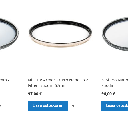
7mm -
NiSi UV Armor FX Pro Nano L395
NiSi Pro Nano
Filter -suodin 67mm
suodin
97,00 €
96,00 €
LISÄÄ
LISÄÄ
Lisää ostoskoriin
Lisää ostosk
TOIVELISTALLE
TOIVELISTALLE