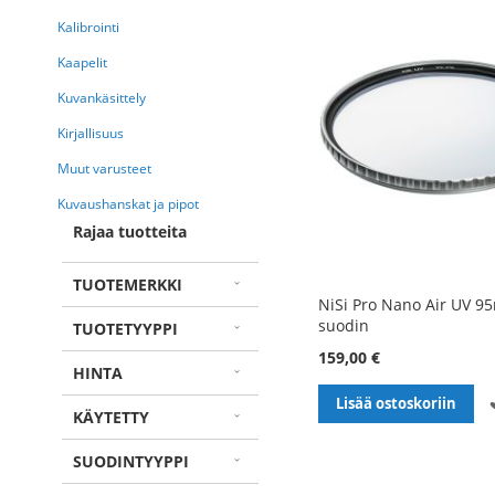
Kalibrointi
Kaapelit
Kuvankäsittely
Kirjallisuus
Muut varusteet
Kuvaushanskat ja pipot
Rajaa tuotteita
TUOTEMERKKI
NiSi Pro Nano Air UV 9
suodin
TUOTETYYPPI
159,00 €
HINTA
Lisää ostoskoriin
KÄYTETTY
SUODINTYYPPI