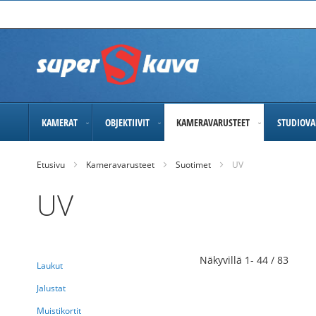
Skip
to
Content
KAMERAT
OBJEKTIIVIT
KAMERAVARUSTEET
STUDIOVA
Etusivu
Kameravarusteet
Suotimet
UV
UV
Näkyvillä
1
-
44
/
83
Laukut
Jalustat
Muistikortit