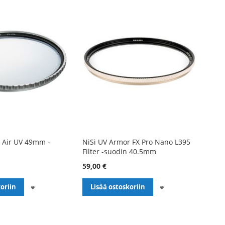
 Air UV 49mm -
NiSi UV Armor FX Pro Nano L395
Filter -suodin 40.5mm
59,00 €
LISÄÄ
LISÄÄ
oriin
Lisää ostoskoriin
TOIVELISTALLE
TOIVELISTALLE