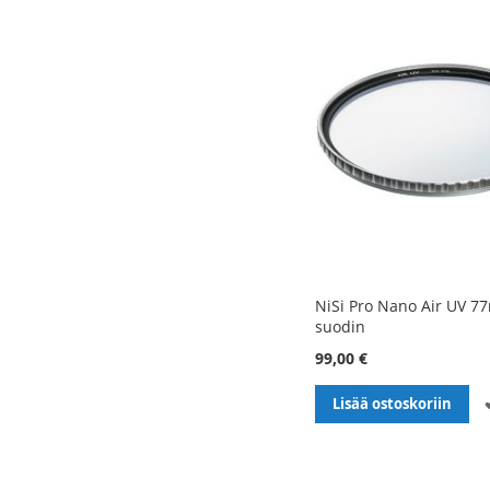
NiSi Pro Nano Air UV 7
suodin
99,00 €
Lisää ostoskoriin