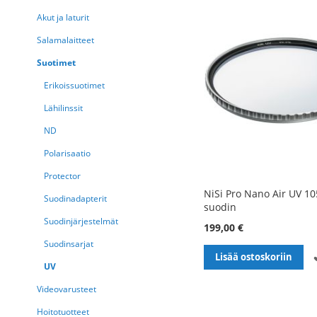
Akut ja laturit
Salamalaitteet
Suotimet
Erikoissuotimet
Lähilinssit
ND
Polarisaatio
Protector
NiSi Pro Nano Air UV 1
Suodinadapterit
suodin
Suodinjärjestelmät
199,00 €
Suodinsarjat
Lisää ostoskoriin
UV
Videovarusteet
Hoitotuotteet