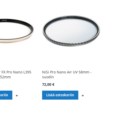
 FX Pro Nano L395
NiSi Pro Nano Air UV 58mm -
n 52mm
suodin
72,00 €
LISÄÄ
LISÄÄ
oriin
Lisää ostoskoriin
TOIVELISTALLE
TOIVELISTALLE