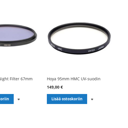
Night Filter 67mm
Hoya 95mm HMC UV-suodin
149,00 €
LISÄÄ
LISÄÄ
oriin
Lisää ostoskoriin
TOIVELISTALLE
TOIVELISTALLE