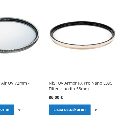
 Air UV 72mm -
NiSi UV Armor FX Pro Nano L395
Filter -suodin 58mm
86,00 €
LISÄÄ
LISÄÄ
oriin
Lisää ostoskoriin
TOIVELISTALLE
TOIVELISTALLE