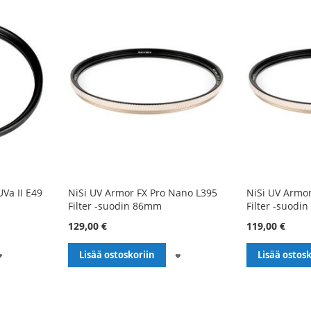
UVa II E49
NiSi UV Armor FX Pro Nano L395
NiSi UV Armor
Filter -suodin 86mm
Filter -suodi
129,00 €
119,00 €
LISÄÄ
LISÄÄ
Lisää ostoskoriin
Lisää ostosk
TOIVELISTALLE
TOIVELISTALLE