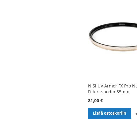
NiSi UV Armor FX Pro N
Filter -suodin 55mm
81,00 €
Lisää ostoskoriin