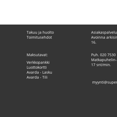
Takuu ja huolto
Asiakaspalvelu
Toimitusehdot
Avoinna arkisin
16.
Maksutavat:
Puh.
020 7530
Matkapuhelin-
Verkkopankki
17 snt/min.
Luottokortti
Avarda - Lasku
Avarda - Tili
myynti@superk