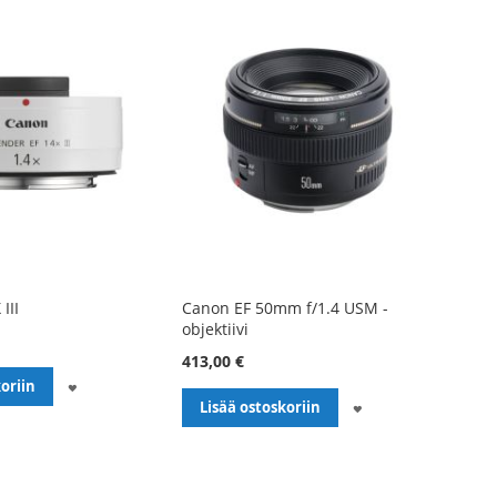
III
Canon EF 50mm f/1.4 USM -
objektiivi
413,00 €
LISÄÄ
oriin
LISÄÄ
Lisää ostoskoriin
TOIVELISTALLE
TOIVELISTALLE