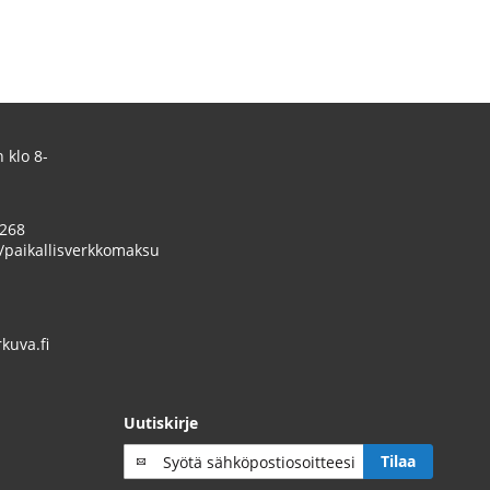
 klo 8-
 268
/paikallisverkkomaksu
uva.fi
Uutiskirje
Tilaa
Tilaa
uutiskirje