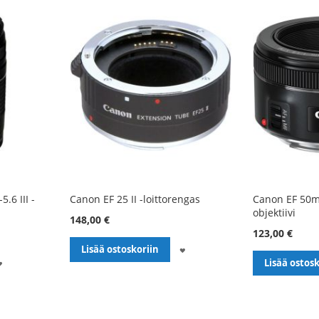
.6 III -
Canon EF 25 II -loittorengas
Canon EF 50m
objektiivi
148,00 €
123,00 €
LISÄÄ
Lisää ostoskoriin
LISÄÄ
Lisää ostosk
TOIVELISTALLE
TOIVELISTALLE