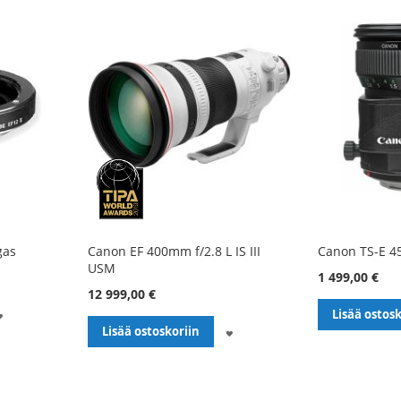
gas
Canon EF 400mm f/2.8 L IS III
Canon TS-E 45
USM
1 499,00 €
12 999,00 €
LISÄÄ
Lisää ostosk
LISÄÄ
Lisää ostoskoriin
TOIVELISTALLE
TOIVELISTALLE