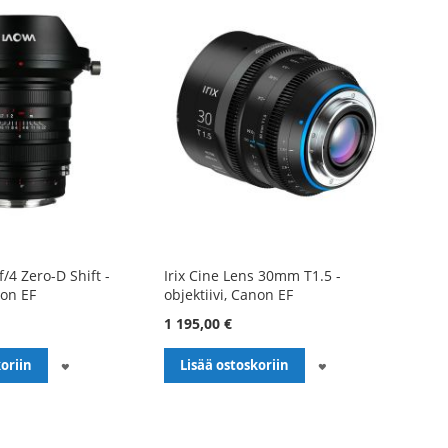
4 Zero-D Shift -
Irix Cine Lens 30mm T1.5 -
non EF
objektiivi, Canon EF
1 195,00 €
LISÄÄ
LISÄÄ
oriin
Lisää ostoskoriin
TOIVELISTALLE
TOIVELISTALLE