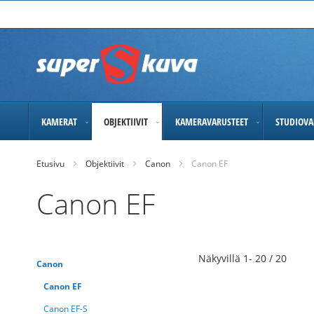
Skip
to
Content
KAMERAT
OBJEKTIIVIT
KAMERAVARUSTEET
STUDIOVA
Etusivu
Objektiivit
Canon
Canon EF
Canon EF
Näkyvillä
1
-
20
/
20
Canon
Canon EF
Canon EF-S