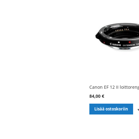
Canon EF 12 II loittoren
84,00 €
Lisää ostoskoriin