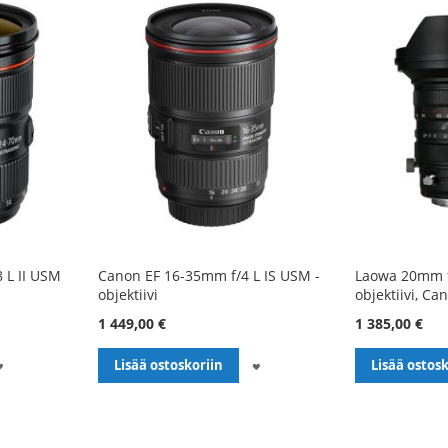
 L II USM
Canon EF 16-35mm f/4 L IS USM -
Laowa 20mm f/
objektiivi
objektiivi, Ca
1 449,00 €
1 385,00 €
LISÄÄ
LISÄÄ
Lisää ostoskoriin
Lisää ostosk
TOIVELISTALLE
TOIVELISTALLE