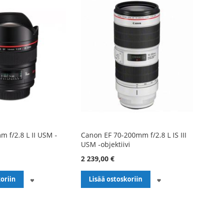
 f/2.8 L II USM -
Canon EF 70-200mm f/2.8 L IS III
USM -objektiivi
2 239,00 €
LISÄÄ
LISÄÄ
oriin
Lisää ostoskoriin
TOIVELISTALLE
TOIVELISTALLE