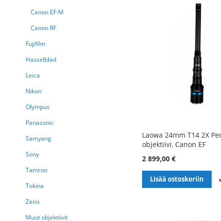
Canon EF-M
Canon RF
Fujifilm
Hasselblad
Leica
Nikon
Olympus
Panasonic
Laowa 24mm T14 2X Per
Samyang
objektiivi, Canon EF
Sony
2 899,00 €
Tamron
Lisää ostoskoriin
Tokina
Zeiss
Muut objektiivit