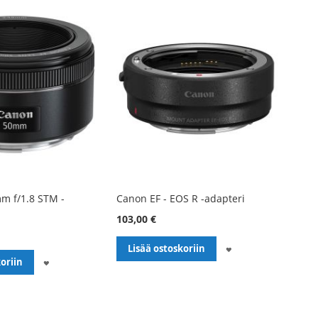
m f/1.8 STM -
Canon EF - EOS R -adapteri
103,00 €
LISÄÄ
Lisää ostoskoriin
LISÄÄ
oriin
TOIVELISTALLE
TOIVELISTALLE