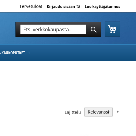
Tervetuloa!
Kirjaudu sisään
Luo käyttäjätunnus
Ostoskor
Hae
Hae
JA KAUKOPUTKET
Nousev
Lajittelu