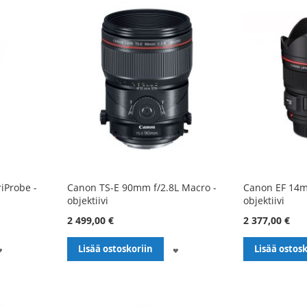
iProbe -
Canon TS-E 90mm f/2.8L Macro -
Canon EF 14mm
objektiivi
objektiivi
2 499,00 €
2 377,00 €
LISÄÄ
LISÄÄ
Lisää ostoskoriin
Lisää ostosk
TOIVELISTALLE
TOIVELISTALLE