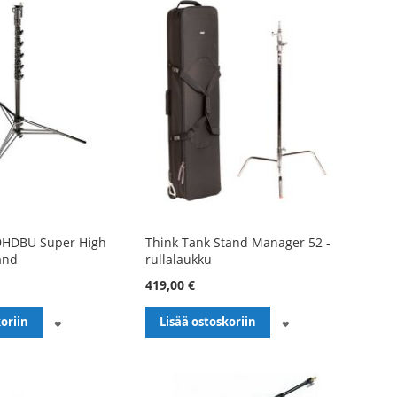
9HDBU Super High
Think Tank Stand Manager 52 -
and
rullalaukku
419,00 €
LISÄÄ
LISÄÄ
oriin
Lisää ostoskoriin
TOIVELISTALLE
TOIVELISTALLE