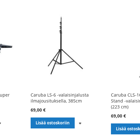
Super
Caruba LS-6 -valaisinjalusta
Caruba CLS-1
ilmajousituksella, 385cm
Stand -valaisin
(223 cm)
69,00 €
69,00 €
LISÄÄ
LISÄÄ
Lisää ostoskoriin
Lisää ostosk
TOIVELISTALLE
TOIVELISTALLE