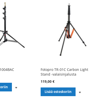
1004BAC
Fotopro TR-01C Carbon Light
Stand -valaisinjalusta
119,00 €
LISÄÄ
oriin
LISÄÄ
Lisää ostoskoriin
TOIVELISTALLE
TOIVELISTALLE