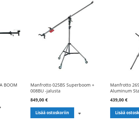
GA BOOM
Manfrotto 025BS Superboom +
Manfrotto 26
008BU -jalusta
Aluminum St
849,00 €
439,00 €
LISÄÄ
LISÄÄ
Lisää ostoskoriin
Lisää ostosk
TOIVELISTALLE
TOIVELISTALLE