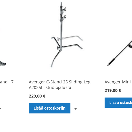
tand 17
Avenger C-Stand 25 Sliding Leg
Avenger Mini
A2025L -studiojalusta
219,00 €
229,00 €
Lisää ostosk
LISÄÄ
LISÄÄ
Lisää ostoskoriin
TOIVELISTALLE
TOIVELISTALLE