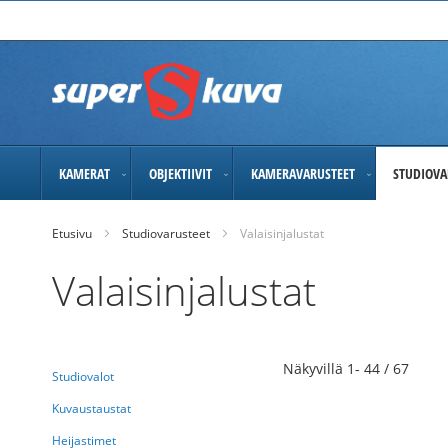
Skip
to
Content
KAMERAT
OBJEKTIIVIT
KAMERAVARUSTEET
STUDIOVA
Etusivu
Studiovarusteet
Valaisinjalustat
Valaisinjalustat
Näkyvillä
1
-
44
/
67
Studiovalot
Kuvaustaustat
Heijastimet