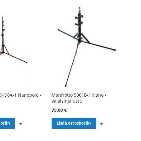
0490A-1 Nanopole -
Manfrotto 5001B-1 Nano -
valaisinjalusta
79,00 €
LISÄÄ
LISÄÄ
oriin
Lisää ostoskoriin
TOIVELISTALLE
TOIVELISTALLE