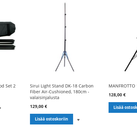
d Set 2
Sirui Light Stand DK-18 Carbon
MANFROTTO 
Fiber Air-Cushioned, 180cm -
128,00 €
valaisinjalusta
129,00 €
LISÄÄ
Lisää ostosk
TOIVELISTALLE
LISÄÄ
Lisää ostoskoriin
TOIVELISTALLE