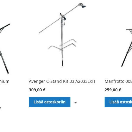
inium
Avenger C-Stand Kit 33 A2033LKIT
Manfrotto 008
309,00 €
259,00 €
LISÄÄ
Lisää ostoskoriin
Lisää ostosk
LISÄÄ
TOIVELISTALLE
TOIVELISTALLE