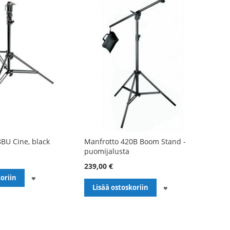
BU Cine, black
Manfrotto 420B Boom Stand -
puomijalusta
239,00 €
LISÄÄ
oriin
LISÄÄ
Lisää ostoskoriin
TOIVELISTALLE
TOIVELISTALLE