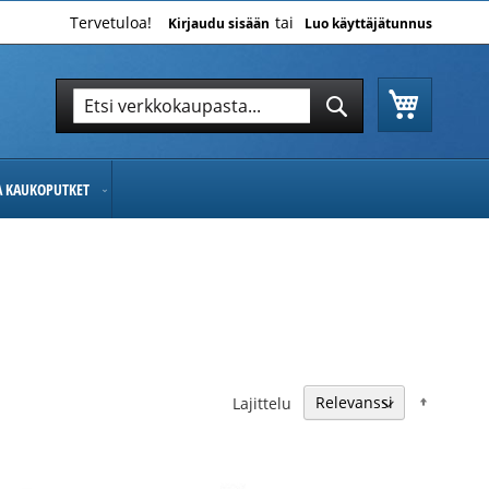
Tervetuloa!
Kirjaudu sisään
Luo käyttäjätunnus
Ostoskor
Hae
Hae
JA KAUKOPUTKET
Nousev
Lajittelu