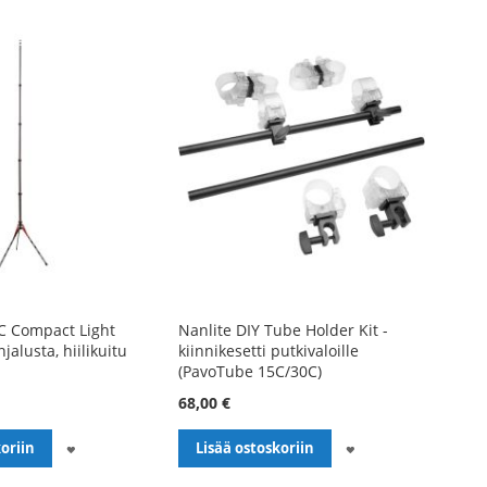
C Compact Light
Nanlite DIY Tube Holder Kit -
jalusta, hiilikuitu
kiinnikesetti putkivaloille
(PavoTube 15C/30C)
68,00 €
LISÄÄ
LISÄÄ
oriin
Lisää ostoskoriin
TOIVELISTALLE
TOIVELISTALLE