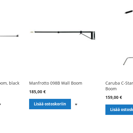
oom, black
Manfrotto 098B Wall Boom
Caruba C-Sta
Boom
185,00 €
159,00 €
LISÄÄ
LISÄÄ
Lisää ostoskoriin
Lisää ostosk
TOIVELISTALLE
TOIVELISTALLE