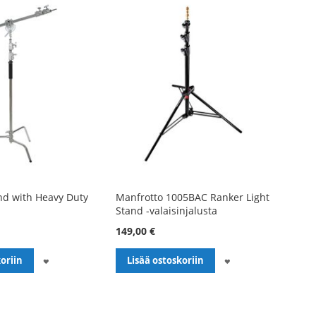
nd with Heavy Duty
Manfrotto 1005BAC Ranker Light
Stand -valaisinjalusta
149,00 €
LISÄÄ
LISÄÄ
oriin
Lisää ostoskoriin
TOIVELISTALLE
TOIVELISTALLE