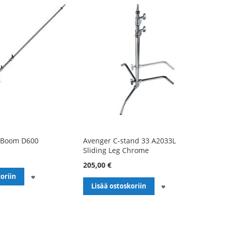
 Boom D600
Avenger C-stand 33 A2033L
Sliding Leg Chrome
205,00 €
LISÄÄ
oriin
LISÄÄ
Lisää ostoskoriin
TOIVELISTALLE
TOIVELISTALLE