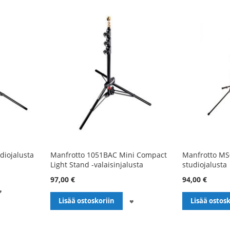
diojalusta
Manfrotto 1051BAC Mini Compact
Manfrotto MS
Light Stand -valaisinjalusta
studiojalusta
97,00 €
94,00 €
LISÄÄ
LISÄÄ
Lisää ostoskoriin
Lisää ostosk
TOIVELISTALLE
TOIVELISTALLE