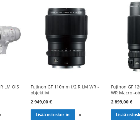
 R LM OIS
Fujinon GF 110mm f/2 R LM WR -
Fujinon GF 1
objektiivi
WR Macro -obj
2 949,00 €
2 899,00 €
LISÄÄ
LISÄÄ
Lisää ostoskoriin
Lisää ostosk
TOIVELISTALLE
TOIVELISTALLE