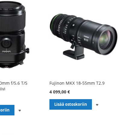
0mm f/5.6 T/S
Fujinon MKX 18-55mm T2.9
ivi
4 099,00 €
LISÄÄ
Lisää ostoskoriin
LISÄÄ
oriin
TOIVELISTALLE
TOIVELISTALLE