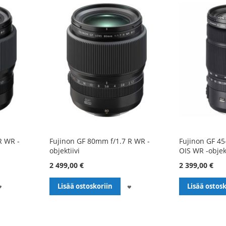
R WR -
Fujinon GF 80mm f/1.7 R WR -
Fujinon GF 4
objektiivi
OIS WR -objekt
2 499,00 €
2 399,00 €
LISÄÄ
LISÄÄ
Lisää ostoskoriin
Lisää ostosk
TOIVELISTALLE
TOIVELISTALLE