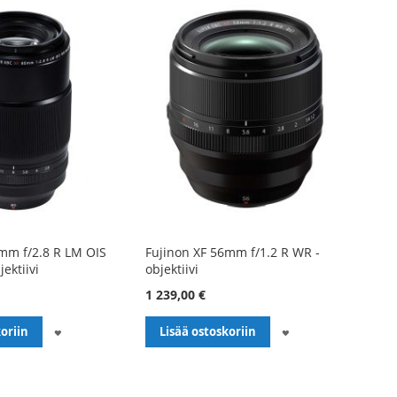
mm f/2.8 R LM OIS
Fujinon XF 56mm f/1.2 R WR -
ektiivi
objektiivi
1 239,00 €
LISÄÄ
LISÄÄ
oriin
Lisää ostoskoriin
TOIVELISTALLE
TOIVELISTALLE