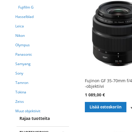
Fujifilm G
Hasselblad
Leica
Nikon
Olympus
Panasonic
Samyang
Sony
Fujinon GF 35-70mm f/4
Tamron
-objektiivi
Tokina
1 089,00 €
Zeiss
Lisää ostoskoriin
Muut objektiivit
Rajaa tuotteita