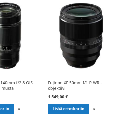
-140mm f/2.8 OIS
Fujinon XF 50mm f/1 R WR -
i, musta
objektiivi
1 549,00 €
LISÄÄ
LISÄÄ
oriin
Lisää ostoskoriin
TOIVELISTALLE
TOIVELISTALLE