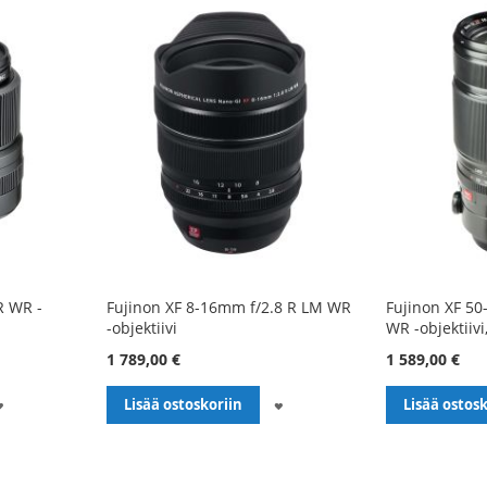
R WR -
Fujinon XF 8-16mm f/2.8 R LM WR
Fujinon XF 50
-objektiivi
WR -objektiiv
1 789,00 €
1 589,00 €
LISÄÄ
LISÄÄ
Lisää ostoskoriin
Lisää ostosk
TOIVELISTALLE
TOIVELISTALLE