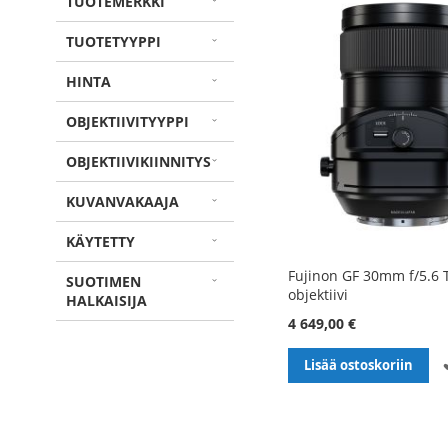
TUOTEMERKKI
TUOTETYYPPI
HINTA
OBJEKTIIVITYYPPI
OBJEKTIIVIKIINNITYS
KUVANVAKAAJA
KÄYTETTY
Fujinon GF 30mm f/5.6 T
SUOTIMEN
objektiivi
HALKAISIJA
4 649,00 €
Lisää ostoskoriin