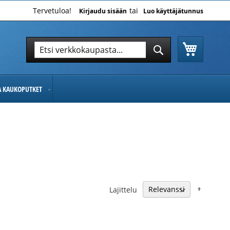
Tervetuloa!
Kirjaudu sisään
Luo käyttäjätunnus
Ostoskor
Hae
Hae
JA KAUKOPUTKET
Nousev
Lajittelu