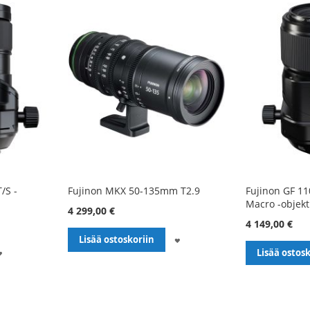
/S -
Fujinon MKX 50-135mm T2.9
Fujinon GF 11
Macro -objekti
4 299,00 €
4 149,00 €
LISÄÄ
Lisää ostoskoriin
LISÄÄ
Lisää ostosk
TOIVELISTALLE
TOIVELISTALLE