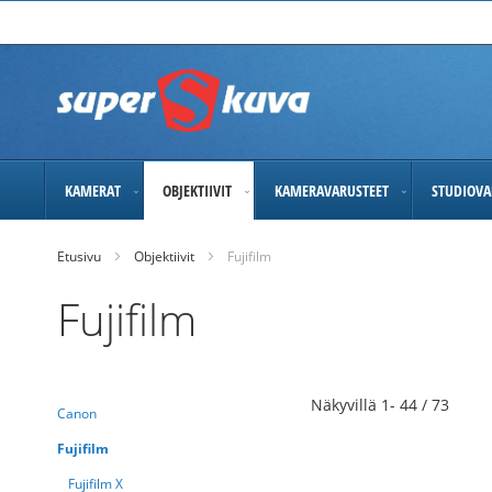
Skip
to
Content
KAMERAT
OBJEKTIIVIT
KAMERAVARUSTEET
STUDIOVA
Etusivu
Objektiivit
Fujifilm
Fujifilm
Näkyvillä
1
-
44
/
73
Canon
Fujifilm
Fujifilm X