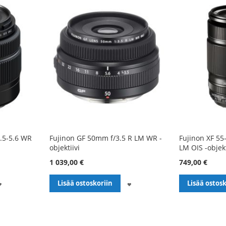
.5-5.6 WR
Fujinon GF 50mm f/3.5 R LM WR -
Fujinon XF 55
objektiivi
LM OIS -objekt
1 039,00 €
749,00 €
LISÄÄ
LISÄÄ
Lisää ostoskoriin
Lisää ostosk
TOIVELISTALLE
TOIVELISTALLE