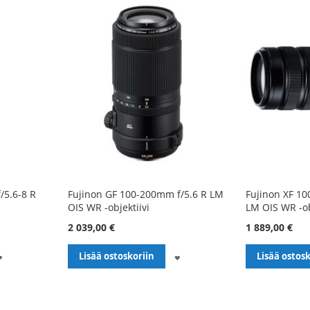
/5.6-8 R
Fujinon GF 100-200mm f/5.6 R LM
Fujinon XF 10
OIS WR -objektiivi
LM OIS WR -ob
2 039,00 €
1 889,00 €
LISÄÄ
LISÄÄ
Lisää ostoskoriin
Lisää ostosk
TOIVELISTALLE
TOIVELISTALLE