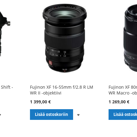
Shift -
Fujinon XF 16-55mm f/2.8 R LM
Fujinon XF 80
WR II -objektiivi
WR Macro -obj
1 399,00 €
1 269,00 €
LISÄÄ
LISÄÄ
Lisää ostoskoriin
Lisää ostosk
TOIVELISTALLE
TOIVELISTALLE