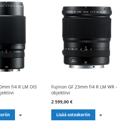
20mm f/4 R LM OIS
Fujinon GF 23mm f/4 R LM WR -
ektiivi
objektiivi
2 599,00 €
LISÄÄ
LISÄÄ
oriin
Lisää ostoskoriin
TOIVELISTALLE
TOIVELISTALLE