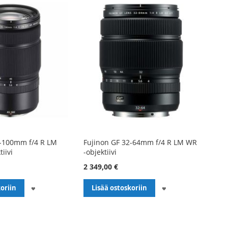
5-100mm f/4 R LM
Fujinon GF 32-64mm f/4 R LM WR
iivi
-objektiivi
2 349,00 €
LISÄÄ
LISÄÄ
oriin
Lisää ostoskoriin
TOIVELISTALLE
TOIVELISTALLE