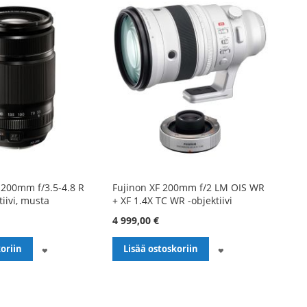
-200mm f/3.5-4.8 R
Fujinon XF 200mm f/2 LM OIS WR
iivi, musta
+ XF 1.4X TC WR -objektiivi
4 999,00 €
LISÄÄ
LISÄÄ
oriin
Lisää ostoskoriin
TOIVELISTALLE
TOIVELISTALLE