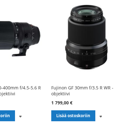
0-400mm f/4.5-5.6 R
Fujinon GF 30mm f/3.5 R WR -
jektiivi
objektiivi
1 799,00 €
LISÄÄ
LISÄÄ
oriin
Lisää ostoskoriin
TOIVELISTALLE
TOIVELISTALLE