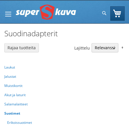
Skip
to
Os
Hae
Content
Suodinadapterit
N
Rajaa tuotteita
Lajittelu
Laukut
Jalustat
Muistikortit
Akut ja laturit
Salamalaitteet
Suotimet
Erikoissuotimet