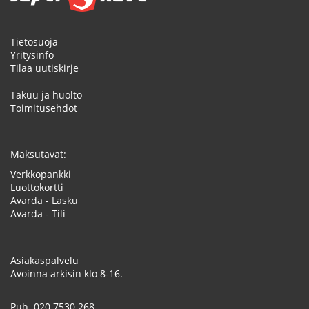
Tietosuoja
Yritysinfo
Tilaa uutiskirje
Takuu ja huolto
Toimitusehdot
Maksutavat:
Verkkopankki
Luottokortti
Avarda - Lasku
Avarda - Tili
Asiakaspalvelu
Avoinna arkisin klo 8-16.
Puh.
020 7530 268