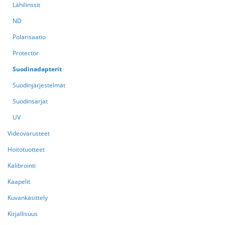
Lähilinssit
ND
Polarisaatio
Protector
Suodinadapterit
Suodinjärjestelmät
Suodinsarjat
UV
Videovarusteet
Hoitotuotteet
Kalibrointi
Kaapelit
Kuvankäsittely
Kirjallisuus