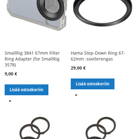
SmallRig 3841 67mm Filter
Hama Step-Down Ring 67-
Ring Adapter (for SmallRig
62mm -soviterengas
3578)
29,00 €
9,00 €
Lisää ostoskoriin
Lisää ostoskoriin
LISÄÄ
LISÄÄ
TOIVELISTALLE
TOIVELISTALLE