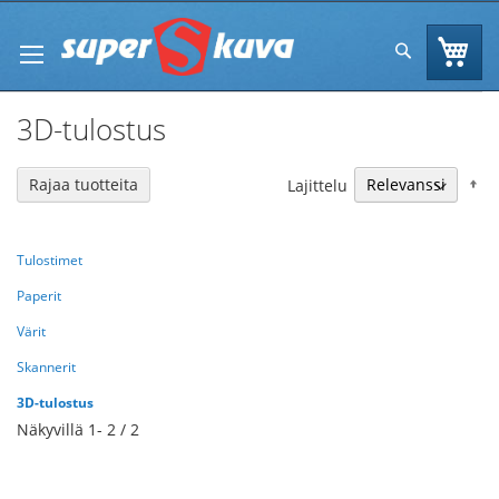
Skip
to
Os
Hae
Content
3D-tulostus
N
Rajaa tuotteita
Lajittelu
Tulostimet
Paperit
Värit
Skannerit
3D-tulostus
Näkyvillä
1
-
2
/
2