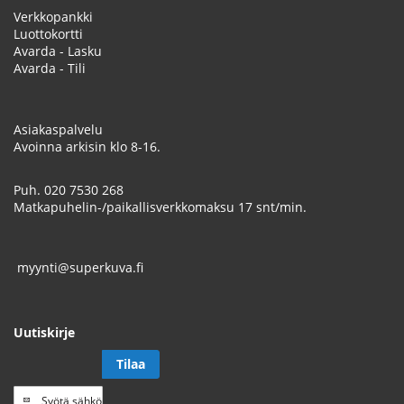
Verkkopankki
Luottokortti
Avarda - Lasku
Avarda - Tili
Asiakaspalvelu
Avoinna arkisin klo 8-16.
Puh.
020 7530 268
Matkapuhelin-/paikallisverkkomaksu 17 snt/min.
myynti@superkuva.fi
Uutiskirje
Tilaa
Tilaa