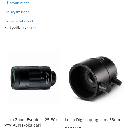
Lisävarusteet
Etäisyysmittarit
Pimeänäkölaitteet
Näkyvillä
1
-
9
/
9
Leica Zoom Eyepiece 25-50x
Leica Digiscoping Lens 35mm
WW ASPH -okulaari
549,00 €