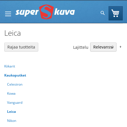
Skip
to
Os
Hae
Content
Leica
N
Rajaa tuotteita
Lajittelu
Kiikarit
Kaukoputket
Celestron
Kowa
Vanguard
Leica
Nikon