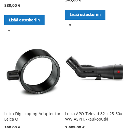
889,00 €
Lisää ostoskoriin
Lisää ostoskoriin
LISÄÄ
LISÄÄ
TOIVELISTALLE
TOIVELISTALLE
Leica Digiscoping Adapter for
Leica APO-Televid 82 + 25-50x
Leica Q
WW ASPH. -kaukoputki
169,00 €
3 699,00 €