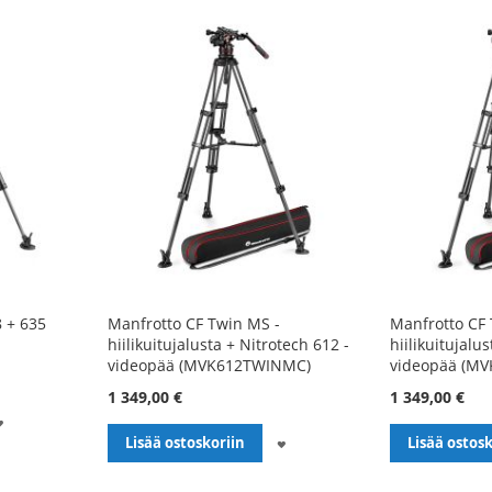
8 + 635
Manfrotto CF Twin MS -
Manfrotto CF 
hiilikuitujalusta + Nitrotech 612 -
hiilikuitujalu
videopää (MVK612TWINMC)
videopää (M
1 349,00 €
1 349,00 €
LISÄÄ
LISÄÄ
Lisää ostoskoriin
Lisää ostosk
TOIVELISTALLE
TOIVELISTALLE