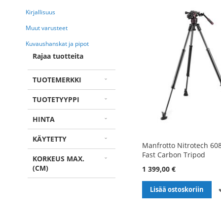
Kirjallisuus
Muut varusteet
Kuvaushanskat ja pipot
Rajaa tuotteita
TUOTEMERKKI
TUOTETYYPPI
HINTA
KÄYTETTY
Manfrotto Nitrotech 60
Fast Carbon Tripod
KORKEUS MAX.
(CM)
1 399,00 €
Lisää ostoskoriin