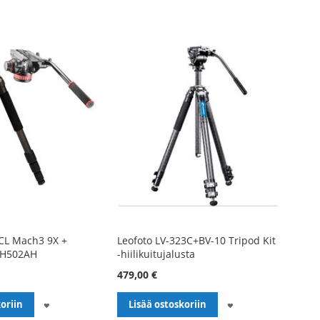
CL Mach3 9X +
Leofoto LV-323C+BV-10 Tripod Kit
VH502AH
-hiilikuitujalusta
479,00 €
LISÄÄ
LISÄÄ
oriin
Lisää ostoskoriin