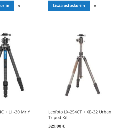
LISÄÄ
LISÄÄ
oriin
Lisää ostoskoriin
TOIVELISTALLE
TOIVELISTALLE
4C + LH-30 Mr.Y
Leofoto LX-254CT + XB-32 Urban
Tripod Kit
329,00 €