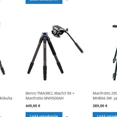
TOIVELISTALLE
TOIVELISTALLE
Benro TMA38CL Mach3 9X +
Manfrotto 290
kiikulla
Manfrotto MVH500AH
MH804-3W -ja
449,00 €
389,00 €
LISÄÄ
LISÄÄ
Lisää ostoskoriin
Lisää ostosk