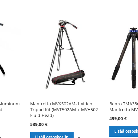
TOIVELISTALLE
 Aluminum
Manfrotto MVK502AM-1 Video
Benro TMA38
d -
Tripod Kit (MVT502AM + MVH502
Manfrotto M
Fluid Head)
499,00 €
539,00 €
Lisää ostosk
LISÄÄ
LISÄÄ
Lisää ostoskoriin