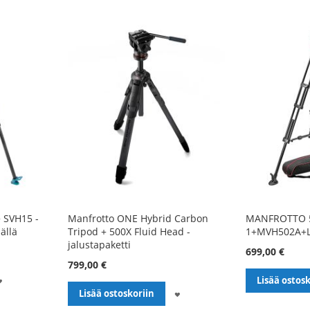
+ SVH15 -
Manfrotto ONE Hybrid Carbon
MANFROTTO 
ällä
Tripod + 500X Fluid Head -
1+MVH502A+
jalustapaketti
699,00 €
799,00 €
LISÄÄ
Lisää ostosk
LISÄÄ
Lisää ostoskoriin
TOIVELISTALLE