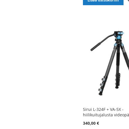
Lisää ostoskoriin
Sirui L-324F + VA-5X -
hiilikuitujalusta videopä
340,00 €