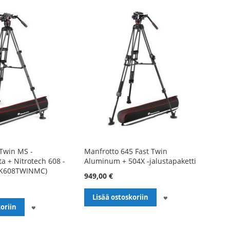
Twin MS -
Manfrotto 645 Fast Twin
sta + Nitrotech 608 -
Aluminum + 504X -jalustapaketti
VK608TWINMC)
949,00 €
LISÄÄ
Lisää ostoskoriin
LISÄÄ
oriin
TOIVELISTALLE
TOIVELISTALLE