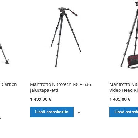
n Carbon
Manfrotto Nitrotech N8 + 536 -
Manfrotto Nit
-
jalustapaketti
Video Head K
1 499,00 €
1 495,00 €
LISÄÄ
Lisää ostoskoriin
Lisää ostosk
LISÄÄ
TOIVELISTALLE
TOIVELISTALLE