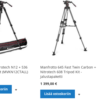
rotech N12 + 536
Manfrotto 645 Fast Twin Carbon +
it (MVKN12CTALL)
Nitrotech 608 Tripod Kit -
jalustapaketti
1 399,00 €
LISÄÄ
oriin
LISÄÄ
Lisää ostoskoriin
TOIVELISTALLE
TOIVELISTALLE