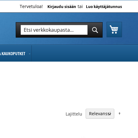
Tervetuloa!
Kirjaudu sisään
Luo käyttäjätunnus
Ostoskor
Hae
Hae
JA KAUKOPUTKET
Nousev
Lajittelu