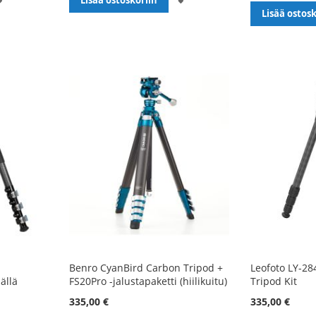
Lisää ostoskoriin
Lisää ostosk
TOIVELISTALLE
TOIVELISTALLE
Benro CyanBird Carbon Tripod +
Leofoto LY-28
ällä
FS20Pro -jalustapaketti (hiilikuitu)
Tripod Kit
335,00 €
335,00 €