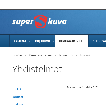
Skip
to
Content
KAMERAT
OBJEKTIIVIT
KAMERAVARUSTEET
STUDIOVA
Etusivu
Kameravarusteet
Jalustat
Yhdistelmät
Yhdistelmät
Näkyvillä
1
-
44
/
175
Laukut
Jalustat
Jalustat