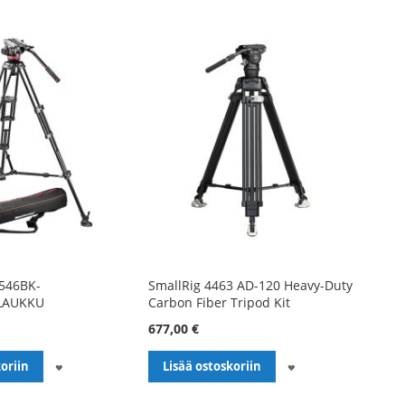
546BK-
SmallRig 4463 AD-120 Heavy-Duty
LAUKKU
Carbon Fiber Tripod Kit
677,00 €
LISÄÄ
LISÄÄ
oriin
Lisää ostoskoriin
TOIVELISTALLE
TOIVELISTALLE