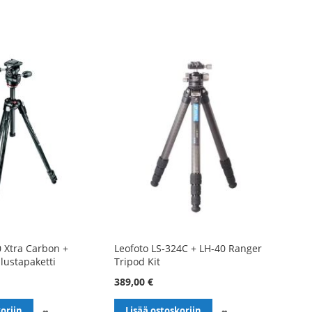
TOIVELISTALLE
TOIVELISTALLE
 Xtra Carbon +
Leofoto LS-324C + LH-40 Ranger
lustapaketti
Tripod Kit
389,00 €
LISÄÄ
LISÄÄ
oriin
Lisää ostoskoriin