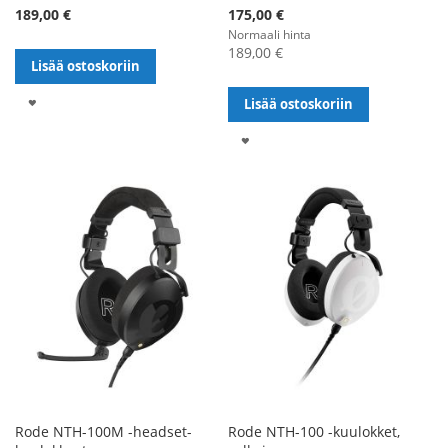
Alennushinta
189,00 €
175,00 €
Normaali hinta
189,00 €
Lisää ostoskoriin
LISÄÄ
Lisää ostoskoriin
TOIVELISTALLE
LISÄÄ
TOIVELISTALLE
Rode NTH-100M -headset-
Rode NTH-100 -kuulokket,