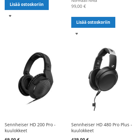
Normaali hinta
Lisää ostoskoriin
99,00 €
LISÄÄ
Lisää ostoskoriin
TOIVELISTALLE
LISÄÄ
TOIVELISTALLE
Sennheiser HD 200 Pro -
Sennheiser HD 480 Pro Plus -
kuulokkeet
kuulokkeet
Alennushinta
69,00 €
439,00 €