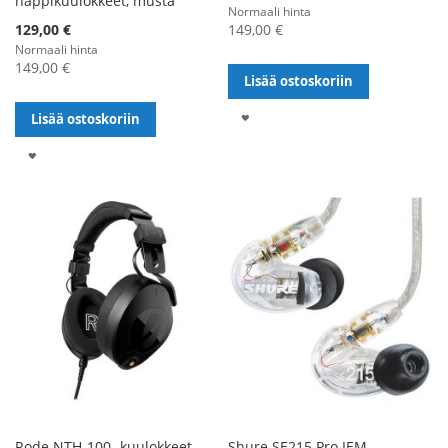
nappikuulokkeet, musta
Normaali hinta
Alennushinta
129,00 €
149,00 €
Normaali hinta
149,00 €
Lisää ostoskoriin
LISÄÄ
Lisää ostoskoriin
TOIVELISTALLE
LISÄÄ
TOIVELISTALLE
Rode NTH-100 -kuulokkeet,
Shure SE215 Pro IEM -