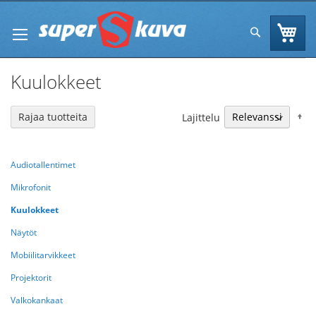
Skip
to
Os
Hae
Content
Kuulokkeet
N
Rajaa tuotteita
Lajittelu
Audiotallentimet
Mikrofonit
Kuulokkeet
Näytöt
Mobiilitarvikkeet
Projektorit
Valkokankaat