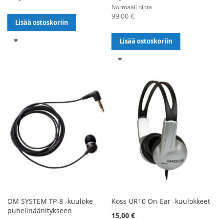
Normaali hinta
99,00 €
Lisää ostoskoriin
LISÄÄ
Lisää ostoskoriin
TOIVELISTALLE
LISÄÄ
TOIVELISTALLE
OM SYSTEM TP-8 -kuuloke
Koss UR10 On-Ear -kuulokkeet
puhelinäänitykseen
15,00 €