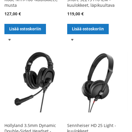
musta
kuulokkeet, läpikuultava
127,00 €
119,00 €
Lisää ostoskoriin
Lisää ostoskoriin
LISÄÄ
LISÄÄ
TOIVELISTALLE
TOIVELISTALLE
Hollyland 3.5mm Dynamic
Sennheiser HD 25 Light -
Double-Sided Headset -
kuulokkeet