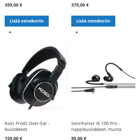
399,00 €
379,00 €
Lisää ostoskoriin
Lisää ostoskoriin
LISÄÄ
LISÄÄ
TOIVELISTALLE
TOIVELISTALLE
Koss Pro4S Over-Ear -
Sennheiser IE 100 Pro -
kuulokkeet
nappikuulokkeet, musta
Alennushinta
159,00 €
95,00 €