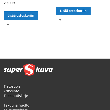
29,00 €
Lisää ostoskoriin
Lisää ostoskoriin
LISÄÄ
LISÄÄ
TOIVELISTALLE
TOIVELISTALLE
Sivu
Tietosuoja
Yritysinfo
Tilaa uutiskirje
Takuu ja huolto
Toimitusehdot