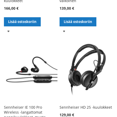
kuulokkeet
valkoinen
166,00 €
139,00 €
Lisää ostoskoriin
Lisää ostoskoriin
LISÄÄ
LISÄÄ
TOIVELISTALLE
TOIVELISTALLE
Sennheiser IE 100 Pro
Sennheiser HD 25 -kuulokkeet
Wireless -langattomat
Alennushinta
129,00 €