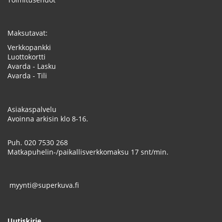
Maksutavat:
Verkkopankki
Luottokortti
Avarda - Lasku
Avarda - Tili
Asiakaspalvelu
Avoinna arkisin klo 8-16.
Puh.
020 7530 268
Matkapuhelin-/paikallisverkkomaksu 17 snt/min.
myynti@superkuva.fi
Uutiskirje