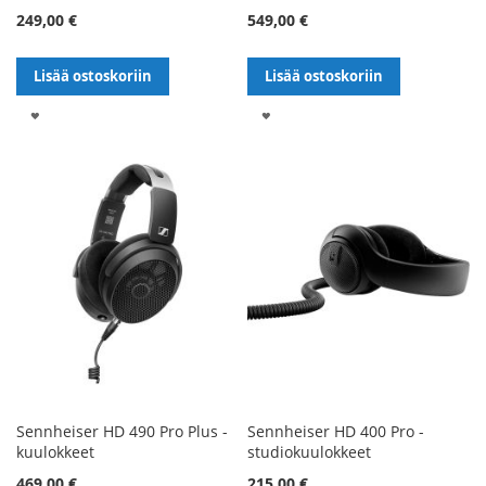
249,00 €
549,00 €
Lisää ostoskoriin
Lisää ostoskoriin
LISÄÄ
LISÄÄ
TOIVELISTALLE
TOIVELISTALLE
Sennheiser HD 490 Pro Plus -
Sennheiser HD 400 Pro -
kuulokkeet
studiokuulokkeet
Alennushinta
469,00 €
215,00 €