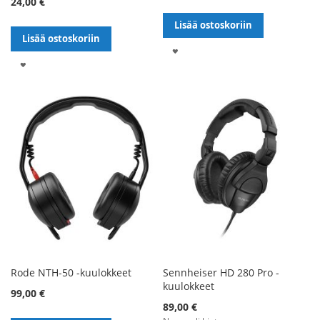
24,00 €
Lisää ostoskoriin
Lisää ostoskoriin
LISÄÄ
LISÄÄ
TOIVELISTALLE
TOIVELISTALLE
Rode NTH-50 -kuulokkeet
Sennheiser HD 280 Pro -
kuulokkeet
99,00 €
Alennushinta
89,00 €