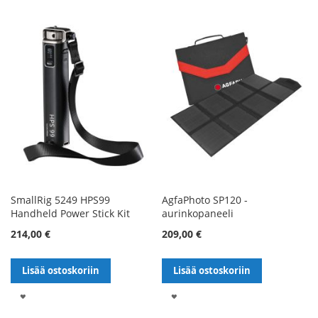
TOIVELISTALLE
TOIVELISTALLE
SmallRig 5249 HPS99
AgfaPhoto SP120 -
Handheld Power Stick Kit
aurinkopaneeli
214,00 €
209,00 €
Lisää ostoskoriin
Lisää ostoskoriin
LISÄÄ
LISÄÄ