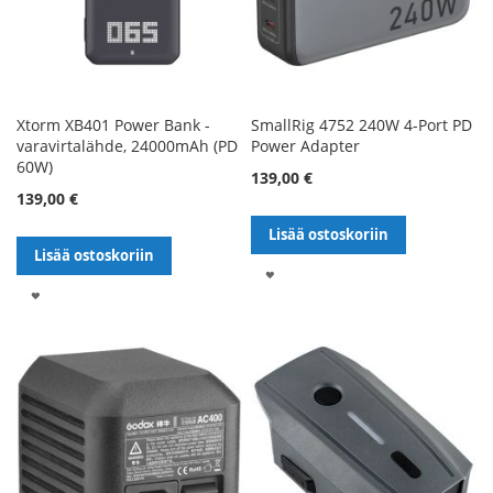
Xtorm XB401 Power Bank -
SmallRig 4752 240W 4-Port PD
varavirtalähde, 24000mAh (PD
Power Adapter
60W)
139,00 €
139,00 €
Lisää ostoskoriin
Lisää ostoskoriin
LISÄÄ
LISÄÄ
TOIVELISTALLE
TOIVELISTALLE