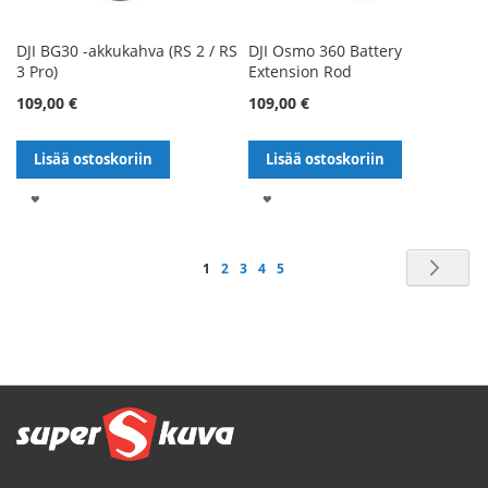
DJI BG30 -akkukahva (RS 2 / RS
DJI Osmo 360 Battery
3 Pro)
Extension Rod
109,00 €
109,00 €
Lisää ostoskoriin
Lisää ostoskoriin
LISÄÄ
LISÄÄ
TOIVELISTALLE
TOIVELISTALLE
Sivu
Sivu
Seu
You're
Sivu
Sivu
Sivu
Sivu
1
2
3
4
5
currently
reading
page