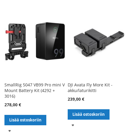
TOIVELISTALLE
TOIVELISTALLE
SmallRig 5047 VB99 Pro mini V
DJI Avata Fly More Kit -
Mount Battery Kit (4292 +
akku/laturikitti
3016)
239,00 €
278,00 €
Lisää ostoskoriin
Lisää ostoskoriin
LISÄÄ
LISÄÄ