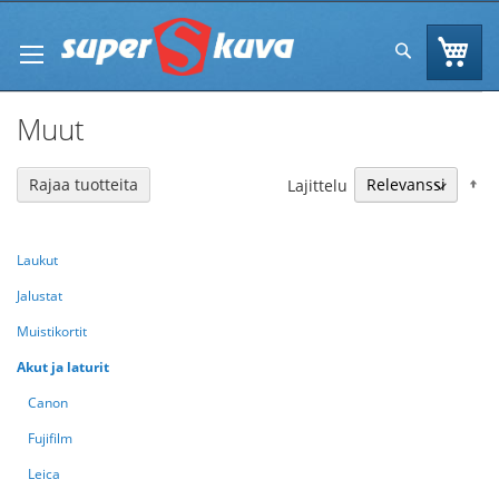
Skip
to
Os
Hae
Content
Muut
N
Rajaa tuotteita
Lajittelu
Laukut
Jalustat
Muistikortit
Akut ja laturit
Canon
Fujifilm
Leica