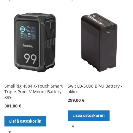
TOIVELISTALLE
TOIVELISTALLE
SmallRig 4984 X-Touch Smart
Swit LB-SU98 BP-U Battery -
Triple-Proof V-Mount Battery
akku
X99
299,00 €
301,00 €
Lisää ostoskoriin
Lisää ostoskoriin
LISÄÄ
LISÄÄ