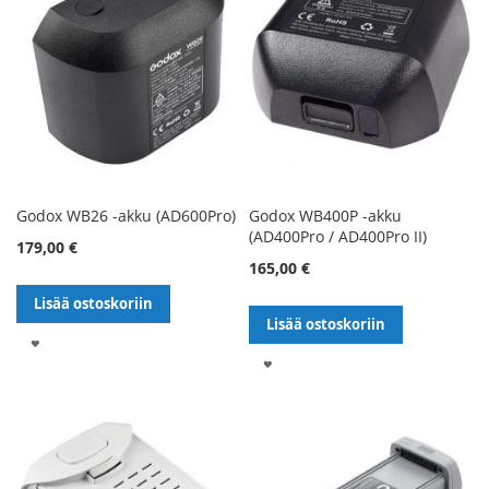
Godox WB26 -akku (AD600Pro)
Godox WB400P -akku
(AD400Pro / AD400Pro II)
179,00 €
165,00 €
Lisää ostoskoriin
Lisää ostoskoriin
LISÄÄ
LISÄÄ
TOIVELISTALLE
TOIVELISTALLE