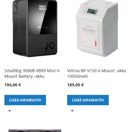
SmallRig 3580B VB99 Mini V-
Viltrox BP-V150 V-Mount -akku
Mount Battery -akku
10050mAh
194,00 €
189,00 €
Lisää ostoskoriin
Lisää ostoskoriin
LISÄÄ
LISÄÄ
TOIVELISTALLE
TOIVELISTALLE