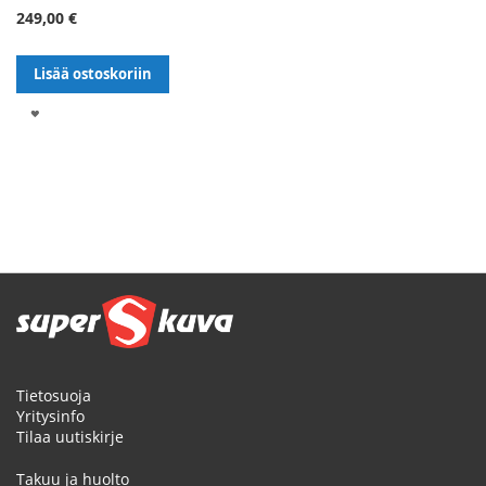
249,00 €
Lisää ostoskoriin
LISÄÄ
TOIVELISTALLE
Sivu
Tietosuoja
Yritysinfo
Tilaa uutiskirje
Takuu ja huolto