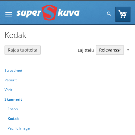
Skip
to
Os
Hae
Content
Kodak
N
Rajaa tuotteita
Lajittelu
Tulostimet
Paperit
Värit
Skannerit
Epson
Kodak
Pacific Image