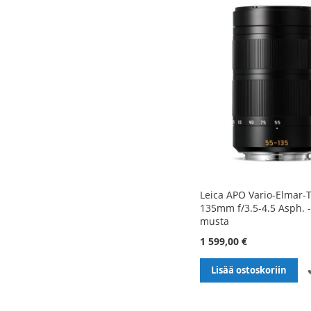
Leica APO Vario-Elmar-T
135mm f/3.5-4.5 Asph. -o
musta
1 599,00 €
Lisää ostoskoriin