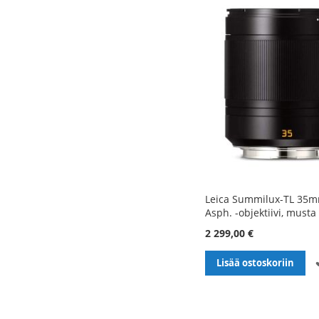
Leica Summilux-TL 35m
Asph. -objektiivi, musta
2 299,00 €
Lisää ostoskoriin