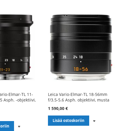
ario-Elmar-TL 11-
Leica Vario-Elmar-TL 18-56mm
 Asph. -objektiivi,
f/3.5-5.6 Asph. objektiivi, musta
1 590,00 €
LISÄÄ
Lisää ostoskoriin
LISÄÄ
oriin
TOIVELISTALLE