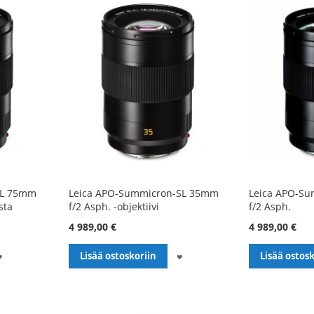
SL 75mm
Leica APO-Summicron-SL 35mm
Leica APO-S
sta
f/2 Asph. -objektiivi
f/2 Asph.
4 989,00 €
4 989,00 €
LISÄÄ
LISÄÄ
Lisää ostoskoriin
Lisää ostosk
TOIVELISTALLE
TOIVELISTALLE