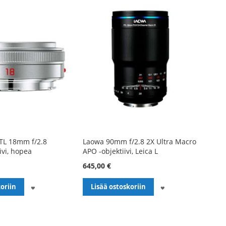
-TL 18mm f/2.8
Laowa 90mm f/2.8 2X Ultra Macro
ivi, hopea
APO -objektiivi, Leica L
645,00 €
LISÄÄ
LISÄÄ
oriin
Lisää ostoskoriin
TOIVELISTALLE
TOIVELISTALLE