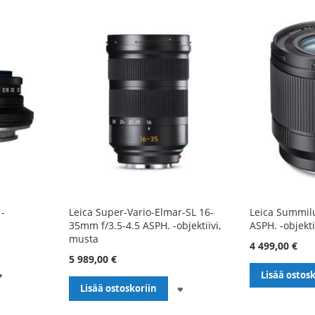
 -
Leica Super-Vario-Elmar-SL 16-
Leica Summil
a
35mm f/3.5-4.5 ASPH. -objektiivi,
ASPH. -objekti
musta
4 499,00 €
5 989,00 €
LISÄÄ
Lisää ostosk
LISÄÄ
Lisää ostoskoriin
TOIVELISTALLE
TOIVELISTALLE