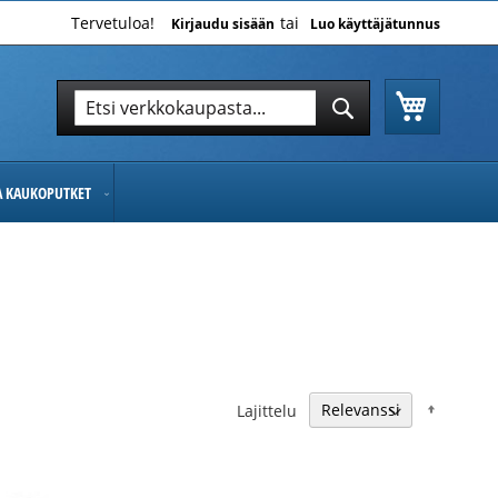
Tervetuloa!
Kirjaudu sisään
Luo käyttäjätunnus
Ostoskor
Hae
Hae
JA KAUKOPUTKET
Nousev
Lajittelu