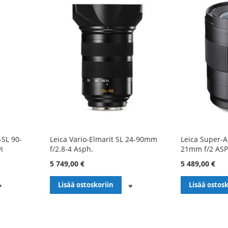
-SL 90-
Leica Vario-Elmarit SL 24-90mm
Leica Super-
i
f/2.8-4 Asph.
21mm f/2 ASPH
5 749,00 €
5 489,00 €
LISÄÄ
LISÄÄ
Lisää ostoskoriin
Lisää ostosk
TOIVELISTALLE
TOIVELISTALLE