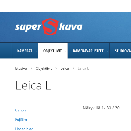
Skip
to
Content
KAMERAT
OBJEKTIIVIT
KAMERAVARUSTEET
STUDIOVA
Etusivu
Objektiivit
Leica
Leica L
Leica L
Näkyvillä
1
-
30
/
30
Canon
Fujifilm
Hasselblad