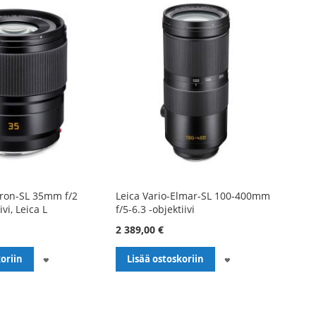
ron-SL 35mm f/2
Leica Vario-Elmar-SL 100-400mm
vi, Leica L
f/5-6.3 -objektiivi
2 389,00 €
LISÄÄ
LISÄÄ
oriin
Lisää ostoskoriin
TOIVELISTALLE
TOIVELISTALLE