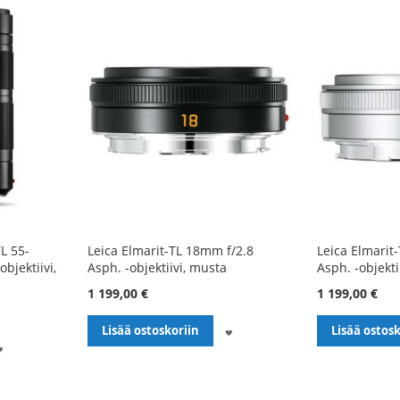
L 55-
Leica Elmarit-TL 18mm f/2.8
Leica Elmarit
bjektiivi,
Asph. -objektiivi, musta
Asph. -objekti
1 199,00 €
1 199,00 €
LISÄÄ
Lisää ostoskoriin
Lisää ostosk
LISÄÄ
TOIVELISTALLE
TOIVELISTALLE