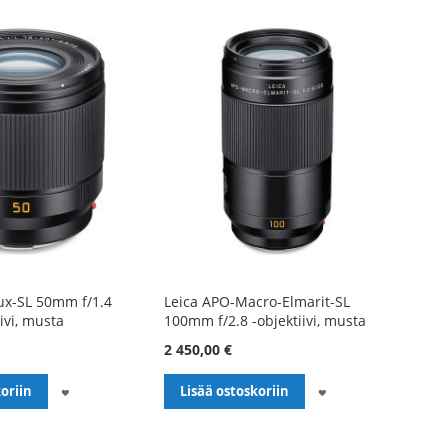
ux-SL 50mm f/1.4
Leica APO-Macro-Elmarit-SL
ivi, musta
100mm f/2.8 -objektiivi, musta
2 450,00 €
LISÄÄ
LISÄÄ
oriin
Lisää ostoskoriin
TOIVELISTALLE
TOIVELISTALLE