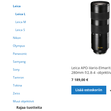
Leica
Leica L
Leica M
Leica S
Nikon
Olympus
Panasonic
Samyang
Leica APO-Vario-Elmarit
Sony
280mm f/2.8-4 -objektiiv
Tamron
7 189,00 €
Tokina
Lisää ostoskoriin
Zeiss
Muut objektiivit
Rajaa tuotteita