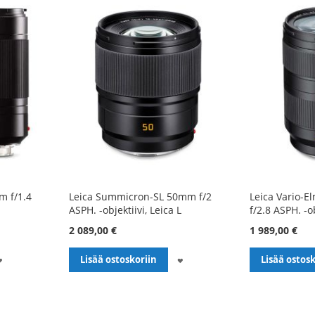
m f/1.4
Leica Summicron-SL 50mm f/2
Leica Vario-E
ASPH. -objektiivi, Leica L
f/2.8 ASPH. -ob
2 089,00 €
1 989,00 €
LISÄÄ
LISÄÄ
Lisää ostoskoriin
Lisää ostosk
TOIVELISTALLE
TOIVELISTALLE