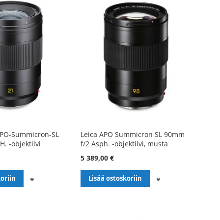
APO-Summicron-SL
Leica APO Summicron SL 90mm
. -objektiivi
f/2 Asph. -objektiivi, musta
5 389,00 €
LISÄÄ
LISÄÄ
oriin
Lisää ostoskoriin
TOIVELISTALLE
TOIVELISTALLE