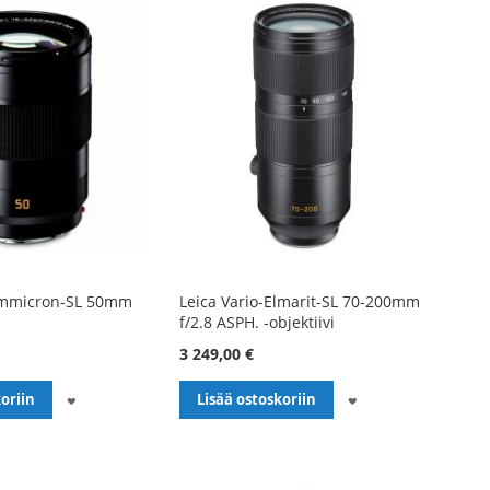
ummicron-SL 50mm
Leica Vario-Elmarit-SL 70-200mm
f/2.8 ASPH. -objektiivi
3 249,00 €
LISÄÄ
LISÄÄ
oriin
Lisää ostoskoriin
TOIVELISTALLE
TOIVELISTALLE