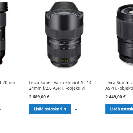
 24-70mm
Leica Super-Vario-Elmarit-SL 14-
Leica Summic
24mm f/2.8 ASPH. -objektiivi
ASPH. -objektii
2 689,00 €
2 449,00 €
LISÄÄ
LISÄÄ
Lisää ostoskoriin
Lisää ostosk
TOIVELISTALLE
TOIVELISTALLE