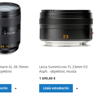
lmarit-SL 28-70mm
Leica Summicron-TL 23mm f/2
jektiivi
Asph. -objektiivi, musta
1 699,00 €
LISÄÄ
LISÄÄ
oriin
Lisää ostoskoriin
TOIVELISTALLE
TOIVELISTALLE