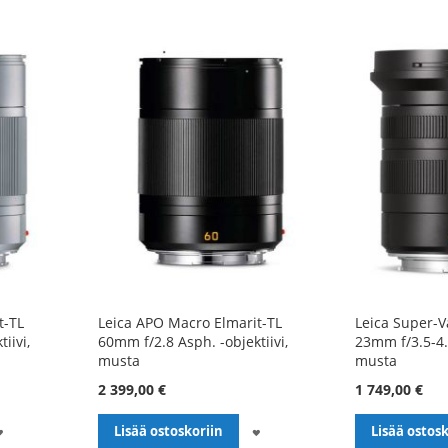
t-TL
Leica APO Macro Elmarit-TL
Leica Super-V
iivi,
60mm f/2.8 Asph. -objektiivi,
23mm f/3.5-4.5
musta
musta
2 399,00 €
1 749,00 €
LISÄÄ
LISÄÄ
Lisää ostoskoriin
Lisää ostosk