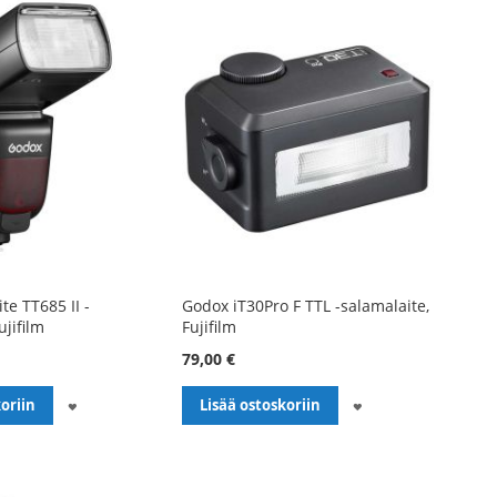
te TT685 II -
Godox iT30Pro F TTL -salamalaite,
ujifilm
Fujifilm
79,00 €
LISÄÄ
LISÄÄ
oriin
Lisää ostoskoriin
TOIVELISTALLE
TOIVELISTALLE