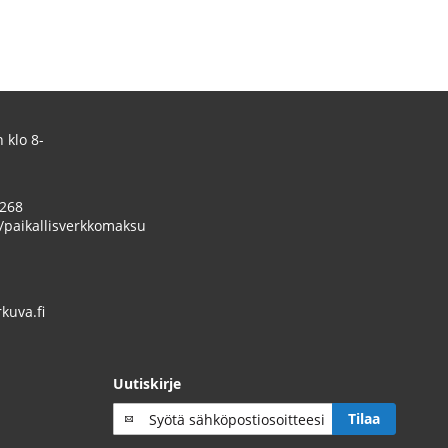
 klo 8-
 268
/paikallisverkkomaksu
uva.fi
Uutiskirje
Tilaa
Tilaa
uutiskirje