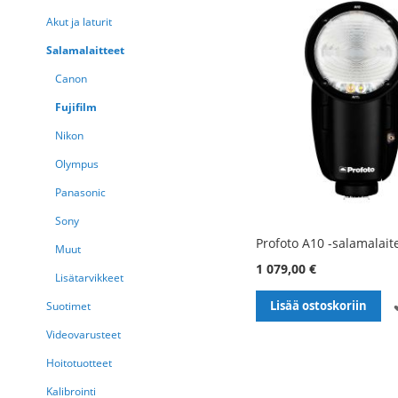
Akut ja laturit
Salamalaitteet
Canon
Fujifilm
Nikon
Olympus
Panasonic
Sony
Profoto A10 -salamalaite
Muut
1 079,00 €
Lisätarvikkeet
Lisää ostoskoriin
Suotimet
Videovarusteet
Hoitotuotteet
Kalibrointi