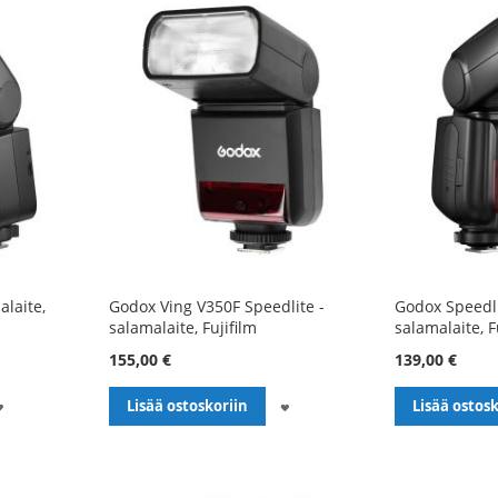
laite,
Godox Ving V350F Speedlite -
Godox Speedli
salamalaite, Fujifilm
salamalaite, F
155,00 €
139,00 €
LISÄÄ
LISÄÄ
Lisää ostoskoriin
Lisää ostosk
TOIVELISTALLE
TOIVELISTALLE