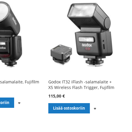
alamalaite, Fujifilm
Godox IT32 iFlash -salamalaite +
X5 Wireless Flash Trigger, Fujifilm
115,00 €
LISÄÄ
oriin
LISÄÄ
Lisää ostoskoriin
TOIVELISTALLE
TOIVELISTALLE