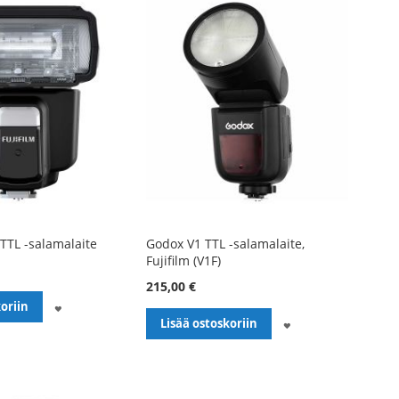
 TTL -salamalaite
Godox V1 TTL -salamalaite,
Fujifilm (V1F)
215,00 €
LISÄÄ
oriin
LISÄÄ
Lisää ostoskoriin
TOIVELISTALLE
TOIVELISTALLE