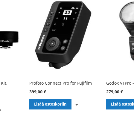
Kit,
Profoto Connect Pro for Fujifilm
Godox V1Pro -s
399,00 €
279,00 €
LISÄÄ
Lisää ostoskoriin
Lisää ostosk
LISÄÄ
TOIVELISTALLE
TOIVELISTALLE