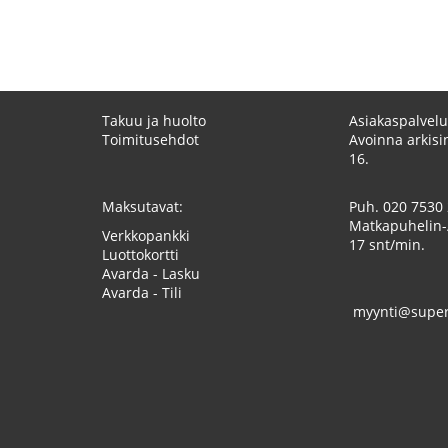
Takuu ja huolto
Asiakaspalvelu
Toimitusehdot
Avoinna arkisin
16.
Maksutavat:
Puh.
020 7530
Matkapuhelin-
Verkkopankki
17 snt/min.
Luottokortti
Avarda - Lasku
Avarda - Tili
myynti@superk