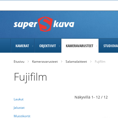
Skip
to
Content
KAMERAT
OBJEKTIIVIT
KAMERAVARUSTEET
STUDIOVA
Etusivu
Kameravarusteet
Salamalaitteet
Fujifilm
Fujifilm
Näkyvillä
1
-
12
/
12
Laukut
Jalustat
Muistikortit