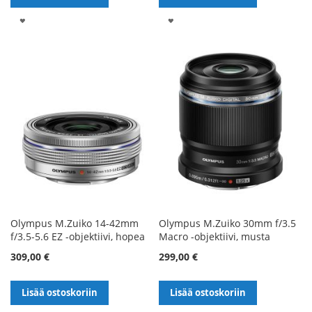
LISÄÄ
LISÄÄ
TOIVELISTALLE
TOIVELISTALLE
Olympus M.Zuiko 14-42mm
Olympus M.Zuiko 30mm f/3.5
f/3.5-5.6 EZ -objektiivi, hopea
Macro -objektiivi, musta
309,00 €
299,00 €
Lisää ostoskoriin
Lisää ostoskoriin