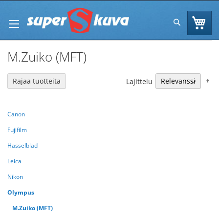
Skip
to
Os
Hae
Content
M.Zuiko (MFT)
N
Rajaa tuotteita
Lajittelu
Canon
Fujifilm
Hasselblad
Leica
Nikon
Olympus
M.Zuiko (MFT)