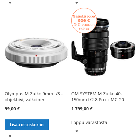
LISÄÄ
LISÄÄ
TOIVELISTALLE
TOIVELISTALLE
Olympus M.Zuiko 9mm f/8 -
OM SYSTEM M.Zuiko 40-
objektiivi, valkoinen
150mm f/2.8 Pro + MC-20
99,00 €
1 799,00 €
Loppu varastosta
Lisää ostoskoriin
LISÄÄ
LISÄÄ