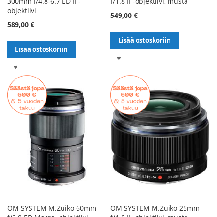
300mm f/4.8-6.7 ED II -
f/1.8 II -objektiivi, musta
objektiivi
549,00 €
589,00 €
Lisää ostoskoriin
Lisää ostoskoriin
LISÄÄ
LISÄÄ
TOIVELISTALLE
TOIVELISTALLE
OM SYSTEM M.Zuiko 60mm
OM SYSTEM M.Zuiko 25mm