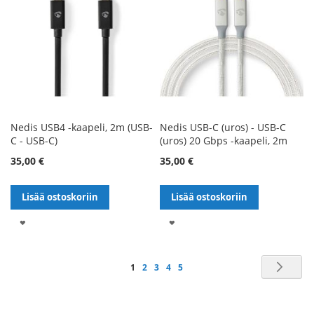
Nedis USB4 -kaapeli, 2m (USB-
Nedis USB-C (uros) - USB-C
C - USB-C)
(uros) 20 Gbps -kaapeli, 2m
35,00 €
35,00 €
Lisää ostoskoriin
Lisää ostoskoriin
LISÄÄ
LISÄÄ
TOIVELISTALLE
TOIVELISTALLE
Sivu
Sivu
Seu
You're
Sivu
Sivu
Sivu
Sivu
1
2
3
4
5
currently
reading