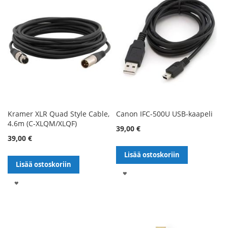
Kramer XLR Quad Style Cable,
Canon IFC-500U USB-kaapeli
4.6m (C-XLQM/XLQF)
39,00 €
39,00 €
Lisää ostoskoriin
Lisää ostoskoriin
LISÄÄ
LISÄÄ
TOIVELISTALLE
TOIVELISTALLE