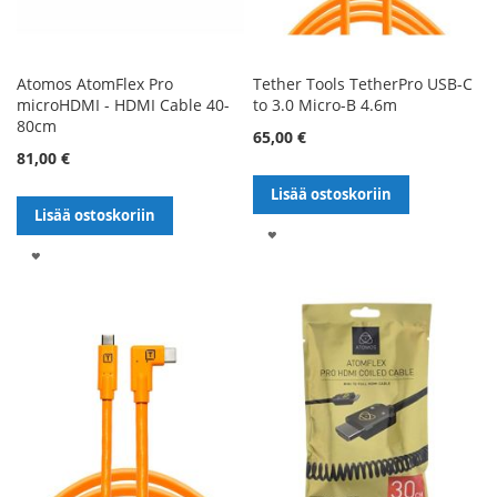
Atomos AtomFlex Pro
Tether Tools TetherPro USB-C
microHDMI - HDMI Cable 40-
to 3.0 Micro-B 4.6m
80cm
65,00 €
81,00 €
Lisää ostoskoriin
Lisää ostoskoriin
LISÄÄ
LISÄÄ
TOIVELISTALLE
TOIVELISTALLE