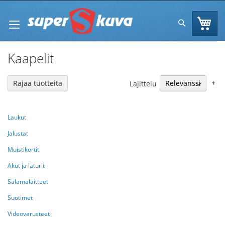
Skip
to
Os
Hae
Content
Kaapelit
N
Rajaa tuotteita
Lajittelu
Laukut
Jalustat
Muistikortit
Akut ja laturit
Salamalaitteet
Suotimet
Videovarusteet