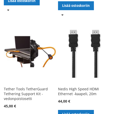
Lisää ostoskoriin
Lisää ostoskoriin
LISÄÄ
LISÄÄ
TOIVELISTALLE
TOIVELISTALLE
Tether Tools TetherGuard
Nedis High Speed HDMI
Tethering Support Kit -
Ethernet -kaapeli, 20m
vedonpoistosetti
44,00 €
45,00 €