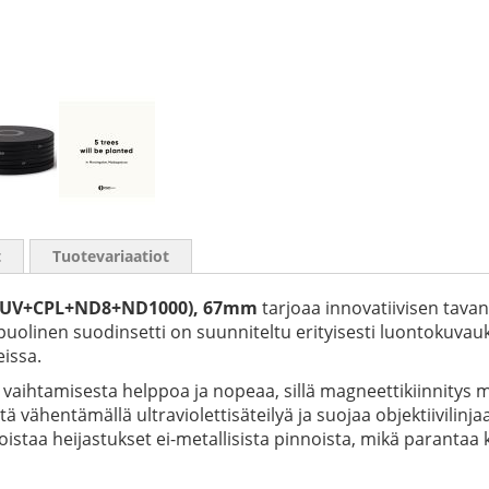
t
Tuotevariaatiot
ti (UV+CPL+ND8+ND1000), 67mm
tarjoaa innovatiivisen tava
ipuolinen suodinsetti on suunniteltu erityisesti luontokuv
eissa.
 vaihtamisesta helppoa ja nopeaa, sillä magneettikiinnitys 
vähentämällä ultraviolettisäteilyä ja suojaa objektiivilinjaas
oistaa heijastukset ei-metallisista pinnoista, mikä parantaa k