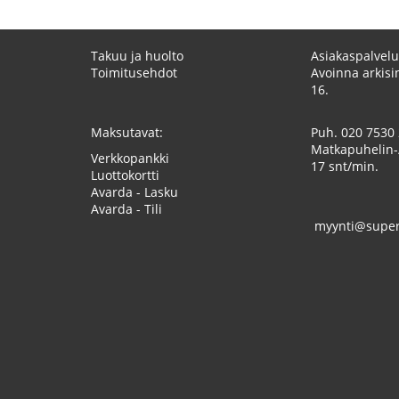
Takuu ja huolto
Asiakaspalvelu
Toimitusehdot
Avoinna arkisin
16.
Maksutavat:
Puh.
020 7530
Matkapuhelin-
Verkkopankki
17 snt/min.
Luottokortti
Avarda - Lasku
Avarda - Tili
myynti@superk