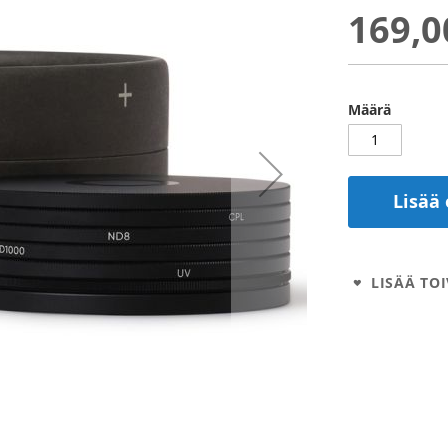
169,0
Määrä
Lisää 
LISÄÄ TOI