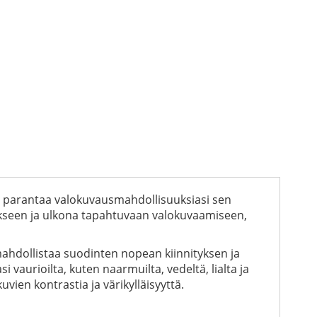
n parantaa valokuvausmahdollisuuksiasi sen
aukseen ja ulkona tapahtuvaan valokuvaamiseen,
mahdollistaa suodinten nopean kiinnityksen ja
i vaurioilta, kuten naarmuilta, vedeltä, lialta ja
uvien kontrastia ja värikylläisyyttä.