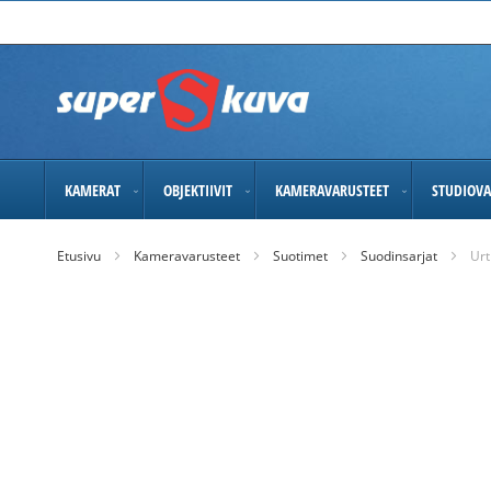
Skip
to
Content
KAMERAT
OBJEKTIIVIT
KAMERAVARUSTEET
STUDIOVA
Etusivu
Kameravarusteet
Suotimet
Suodinsarjat
Urt
Skip
to
the
end
of
the
images
gallery