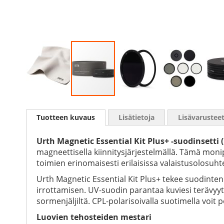
Skip
to
Tuotteen kuvaus
Lisätietoja
Lisävarustee
the
beginning
of
Urth Magnetic Essential Kit Plus+ -suodinset
the
magneettisella kiinnitysjärjestelmällä. Tämä mon
images
toimien erinomaisesti erilaisissa valaistusolosuht
gallery
Urth Magnetic Essential Kit Plus+ tekee suodinten
irrottamisen. UV-suodin parantaa kuviesi terävyyttä 
sormenjäljiltä. CPL-polarisoivalla suotimella voit p
Luovien tehosteiden mestari