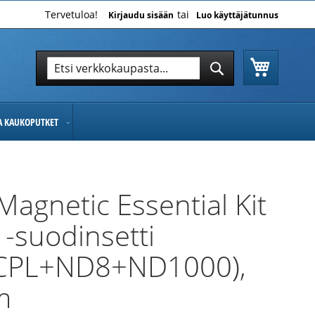
Tervetuloa!
Kirjaudu sisään
Luo käyttäjätunnus
Ostoskor
Hae
Hae
JA KAUKOPUTKET
Magnetic Essential Kit
 -suodinsetti
CPL+ND8+ND1000),
m