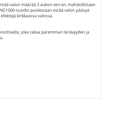
hentää valon määrää 3 aukon verran, mahdollistaen
at. ND1000-suodin puolestaan estää valon pääsyä
 efektejä kirkkaassa valossa.
nnoitteella, joka takaa paremman terävyyden ja
a.