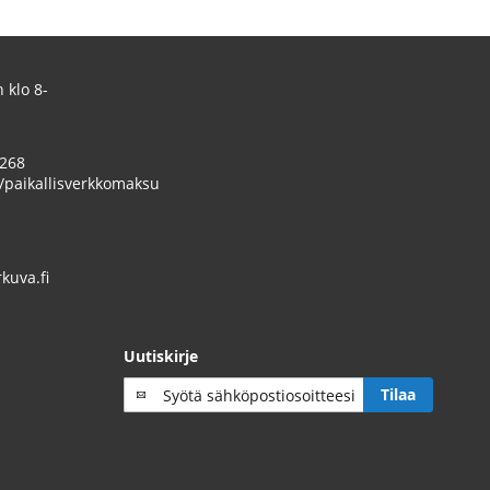
 klo 8-
 268
/paikallisverkkomaksu
uva.fi
Uutiskirje
Tilaa
Tilaa
uutiskirje