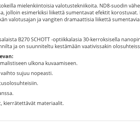
kokeilla mielenkiintoisia valotustekniikoita. ND8-suodin vä
sa, jolloin esimerkiksi liikettä sumentavat efektit korostuv
kän valotusajan ja vangiten dramaattisia liikettä sumentavia
laista B270 SCHOTT -optiikkalasia 30-kerroksisella nanopi
nilta ja on suunniteltu kestämään vaativissakin olosuhteiss
evan:
nimalistiseen ulkona kuvaamiseen.
vaihto sujuu nopeasti.
tusolosuhteisiin.
anssa.
 kierrätettävät materiaalit.