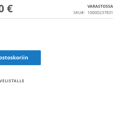
0 €
VARASTOSSA
SKU
1000D237831
ostoskoriin
VELISTALLE