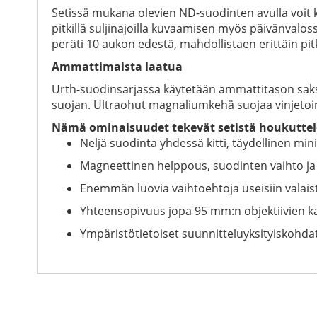
Setissä mukana olevien ND-suodinten avulla voit 
pitkillä suljinajoilla kuvaamisen myös päivänvalos
peräti 10 aukon edestä, mahdollistaen erittäin pit
Ammattimaista laatua
Urth-suodinsarjassa käytetään ammattitason saksa
suojan. Ultraohut magnaliumkehä suojaa vinjetoin
Nämä ominaisuudet tekevät setistä houkuttel
Neljä suodinta yhdessä kitti, täydellinen mi
Magneettinen helppous, suodinten vaihto ja 
Enemmän luovia vaihtoehtoja useisiin valais
Yhteensopivuus jopa 95 mm:n objektiivien k
Ympäristötietoiset suunnitteluyksityiskohdat,