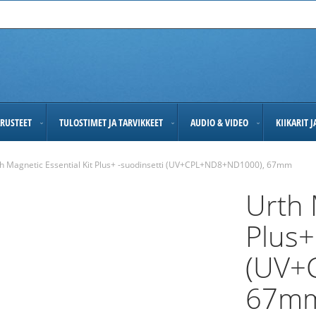
RUSTEET
TULOSTIMET JA TARVIKKEET
AUDIO & VIDEO
KIIKARIT 
h Magnetic Essential Kit Plus+ -suodinsetti (UV+CPL+ND8+ND1000), 67mm
Urth 
Plus+
(UV+
67m