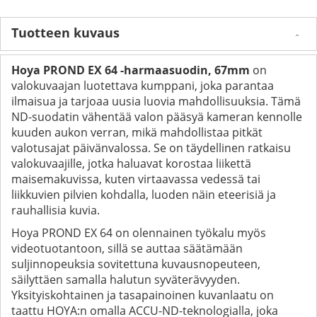
Tuotteen kuvaus
Hoya PROND EX 64 -harmaasuodin, 67mm
on
valokuvaajan luotettava kumppani, joka parantaa
ilmaisua ja tarjoaa uusia luovia mahdollisuuksia. Tämä
ND-suodatin vähentää valon pääsyä kameran kennolle
kuuden aukon verran, mikä mahdollistaa pitkät
valotusajat päivänvalossa. Se on täydellinen ratkaisu
valokuvaajille, jotka haluavat korostaa liikettä
maisemakuvissa, kuten virtaavassa vedessä tai
liikkuvien pilvien kohdalla, luoden näin eteerisiä ja
rauhallisia kuvia.
Hoya PROND EX 64 on olennainen työkalu myös
videotuotantoon, sillä se auttaa säätämään
suljinnopeuksia sovitettuna kuvausnopeuteen,
säilyttäen samalla halutun syväterävyyden.
Yksityiskohtainen ja tasapainoinen kuvanlaatu on
taattu HOYA:n omalla ACCU-ND-teknologialla, joka