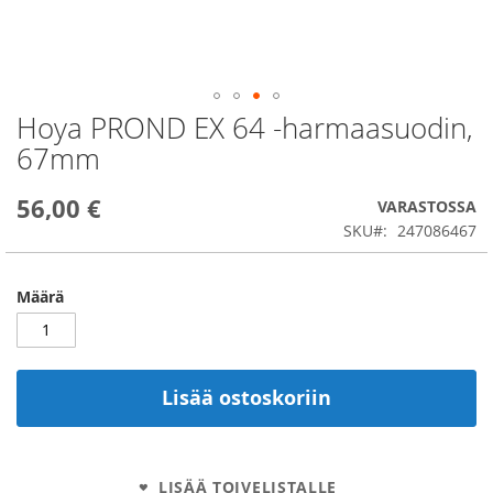
Hoya PROND EX 64 -harmaasuodin,
Skip
to
67mm
the
beginning
56,00 €
of
VARASTOSSA
the
SKU
247086467
images
gallery
Määrä
Lisää ostoskoriin
LISÄÄ TOIVELISTALLE