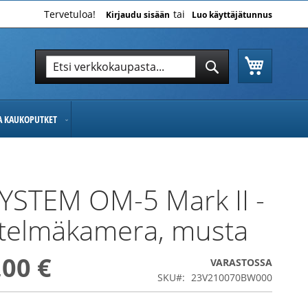
Tervetuloa!
Kirjaudu sisään
Luo käyttäjätunnus
Ostoskor
Hae
Hae
JA KAUKOPUTKET
YSTEM OM-5 Mark II -
stelmäkamera, musta
,00 €
VARASTOSSA
SKU
23V210070BW000