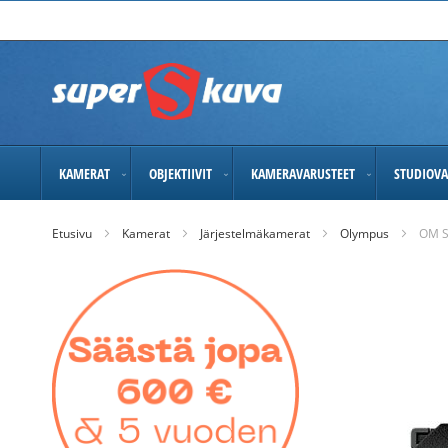
Skip
to
Content
KAMERAT
OBJEKTIIVIT
KAMERAVARUSTEET
STUDIOVA
Etusivu
Kamerat
Järjestelmäkamerat
Olympus
OM S
Skip
to
the
end
of
the
images
gallery