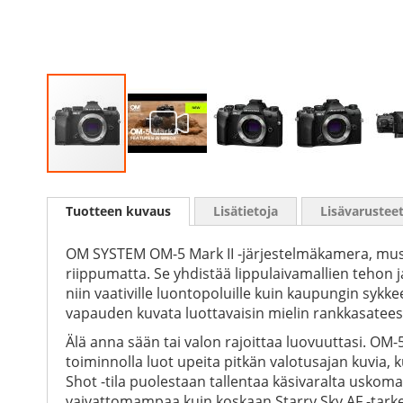
Skip
to
Tuotteen kuvaus
Lisätietoja
Lisävarustee
the
beginning
of
OM SYSTEM OM-5 Mark II -järjestelmäkamera, musta, 
the
riippumatta. Se yhdistää lippulaivamallien tehon
images
niin vaativille luontopoluille kuin kaupungin syk
gallery
vapauden kuvata luottavaisin mielin rankkasateess
Älä anna sään tai valon rajoittaa luovuuttasi. OM-
toiminnolla luot upeita pitkän valotusajan kuvia, 
Shot -tila puolestaan tallentaa käsivaralta usko
vaivattomampaa kuin koskaan Starry Sky AF -tarken