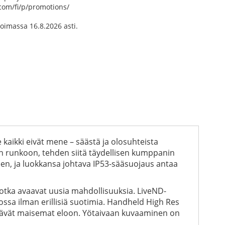
om/fi/p/promotions/
imassa 16.8.2026 asti.
 kaikki eivät mene – säästä ja olosuhteista
än runkoon, tehden siitä täydellisen kumppanin
een, ja luokkansa johtava IP53-sääsuojaus antaa
 jotka avaavat uusia mahdollisuuksia. LiveND-
ossa ilman erillisiä suotimia. Handheld High Res
ättävät maisemat eloon. Yötaivaan kuvaaminen on