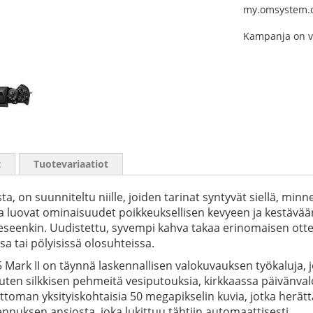
my.omsystem.c
Kampanja on vo
t
Tuotevariaatiot
on suunniteltu niille, joiden tarinat syntyvät siellä, minne
 ja luovat ominaisuudet poikkeuksellisen kevyeen ja kestävä
keeseenkin. Uudistettu, syvempi kahva takaa erinomaisen ott
a tai pölyisissä olosuhteissa.
5 Mark II on täynnä laskennallisen valokuvauksen työkaluja,
kuten silkkisen pehmeitä vesiputouksia, kirkkaassa päivänval
mattoman yksityiskohtaisia 50 megapikselin kuvia, jotka her
nuksen ansiosta, joka lukittuu tähtiin automaattisesti.