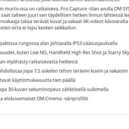
n murto-osa on ratkaiseva. Pro Capture -tilan avulla OM SY
aat talteen juuri sen täydellisen hetken linnun lähtiessä len
akaaja takaa terävät kuvat ja vakaat 4K-videot käsivaralta
ten virta ei lopu kesken seikkailun.
paktissa rungossa alan johtavalla IP53-sääsuojauksella
uudet, kuten Live ND, Handheld High Res Shot ja Starry Sky
kaan myöhästy ratkaisevasta hetkestä
llistaa jopa 7.5 askelen tehon teräviin kuviin ja vakaisiin
tavat käyttömukavuutta tien päällä
opa 30 kuvan sekuntinopeus sähköisellä sulkimella
ja elokuvamaiset OM-Cinema -väriprofiilit