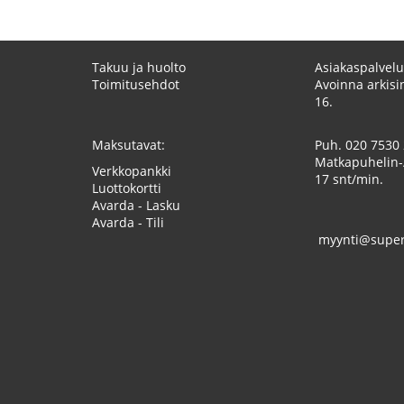
Takuu ja huolto
Asiakaspalvelu
Toimitusehdot
Avoinna arkisin
16.
Maksutavat:
Puh.
020 7530
Matkapuhelin-
Verkkopankki
17 snt/min.
Luottokortti
Avarda - Lasku
Avarda - Tili
myynti@superk