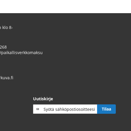
 klo 8-
 268
/paikallisverkkomaksu
uva.fi
Uutiskirje
Tilaa
Tilaa
uutiskirje