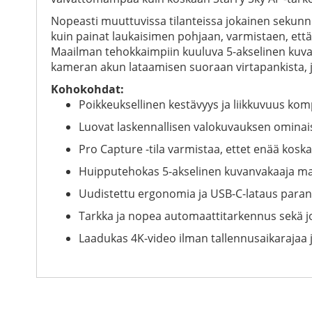
Nopeasti muuttuvissa tilanteissa jokainen sekunni
kuin painat laukaisimen pohjaan, varmistaen, että s
Maailman tehokkaimpiin kuuluva 5-akselinen kuvanv
kameran akun lataamisen suoraan virtapankista, jo
Kohokohdat:
Poikkeuksellinen kestävyys ja liikkuvuus kom
Luovat laskennallisen valokuvauksen ominais
Pro Capture -tila varmistaa, ettet enää kos
Huipputehokas 5-akselinen kuvanvakaaja mahdo
Uudistettu ergonomia ja USB-C-lataus paran
Tarkka ja nopea automaattitarkennus sekä j
Laadukas 4K-video ilman tallennusaikarajaa 