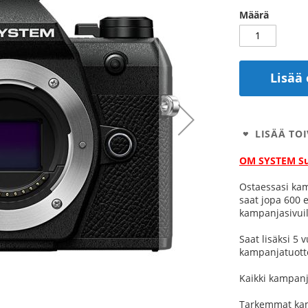
Määrä
Lisää 
LISÄÄ TOI
OM SYSTEM S
Ostaessasi ka
saat jopa 600 
kampanjasivuil
Saat lisäksi 5
kampanjatuott
Kaikki kampanj
Tarkemmat kamp