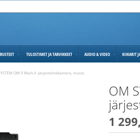
RUSTEET
TULOSTIMET JA TARVIKKEET
AUDIO & VIDEO
KIIKARIT 
YSTEM OM-5 Mark II -järjestelmäkamera, musta
OM S
järje
1 299