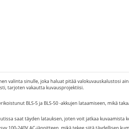
en valinta sinulle, joka haluat pitää valokuvauskalustosi ain
sti, tarjoten vakautta kuvausprojektiisi.
erikoistunut BLS-5 ja BLS-50 -akkujen lataamiseen, mikä t
tissa saat täyden latauksen, joten voit jatkaa kuvaamista k
syy 100-240V AC-jännitteen, mikä tekee siitä täydellisen ku