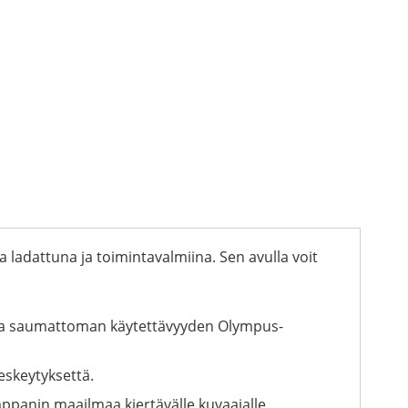
a ladattuna ja toimintavalmiina. Sen avulla voit
akaa saumattoman käytettävyyden Olympus-
eskeytyksettä.
mppanin maailmaa kiertävälle kuvaajalle.