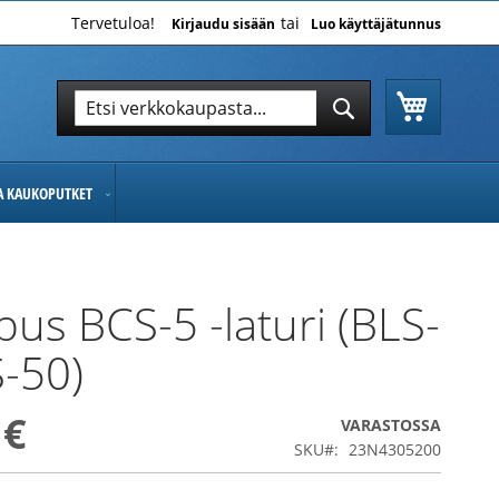
Tervetuloa!
Kirjaudu sisään
Luo käyttäjätunnus
Ostoskor
Hae
Hae
JA KAUKOPUTKET
us BCS-5 -laturi (BLS-
-50)
 €
VARASTOSSA
SKU
23N4305200