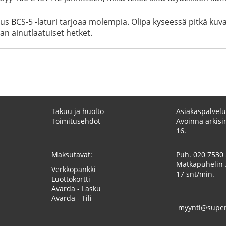
us BCS-5 -laturi tarjoaa molempia. Olipa kyseessä pitkä kuv
an ainutlaatuiset hetket.
Takuu ja huolto
Asiakaspalvelu
Toimitusehdot
Avoinna arkisin
16.
Maksutavat:
Puh.
020 7530
Matkapuhelin-
Verkkopankki
17 snt/min.
Luottokortti
Avarda - Lasku
Avarda - Tili
myynti@superk