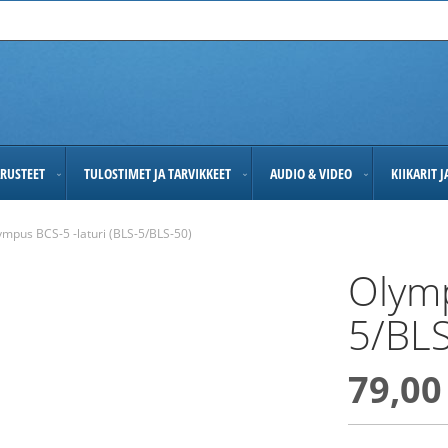
RUSTEET
TULOSTIMET JA TARVIKKEET
AUDIO & VIDEO
KIIKARIT 
ympus BCS-5 -laturi (BLS-5/BLS-50)
Olymp
5/BLS
79,00