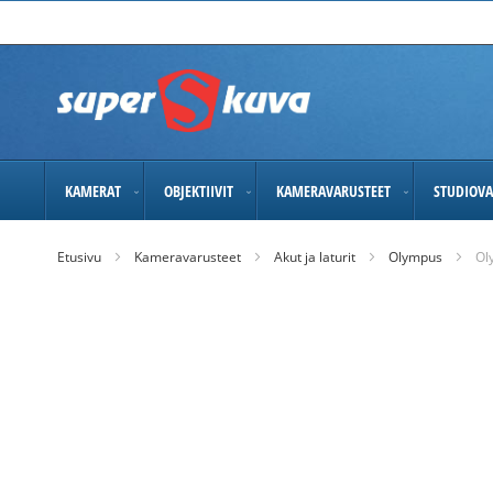
Skip
to
Content
KAMERAT
OBJEKTIIVIT
KAMERAVARUSTEET
STUDIOVA
Etusivu
Kameravarusteet
Akut ja laturit
Olympus
Ol
Skip
to
the
end
of
the
images
gallery