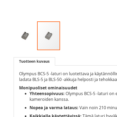
Skip
to
Tuotteen kuvaus
the
beginning
of
Olympus BCS-5 -laturi on luotettava ja käytännöllin
the
ladata BLS-5 ja BLS-50 -akkuja helposti ja tehokkaa
images
Monipuoliset ominaisuudet
gallery
Yhteensopivuus:
Olympus BCS-5 -laturi on 
kameroiden kanssa.
Nopea ja varma lataus:
Vain noin 210 minuu
Kaikkialla käytettävissä:
Tämä laturi hyväk