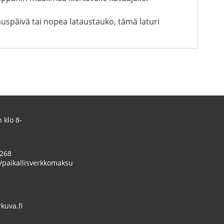
auspäivä tai nopea lataustauko, tämä laturi
 klo 8-
 268
/paikallisverkkomaksu
uva.fi