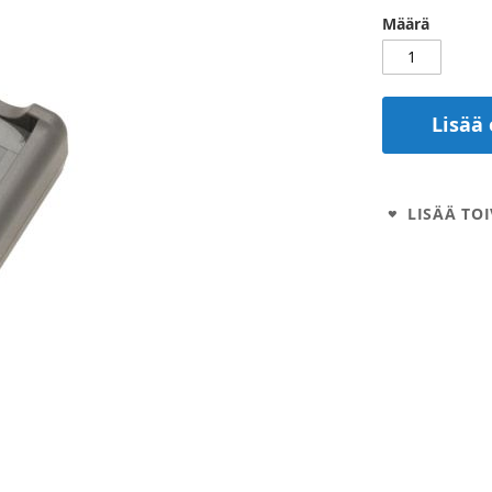
Määrä
Lisää 
LISÄÄ TOI