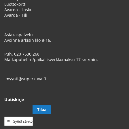
Luottokortti
Avarda - Lasku
Avarda - Tili
Asiakaspalvelu
Avoinna arkisin klo 8-16.
Puh.
020 7530 268
Matkapuhelin-/paikallisverkkomaksu 17 snt/min.
myynti@superkuva.fi
Uutiskirje
Tilaa
Tilaa
uutiskirje