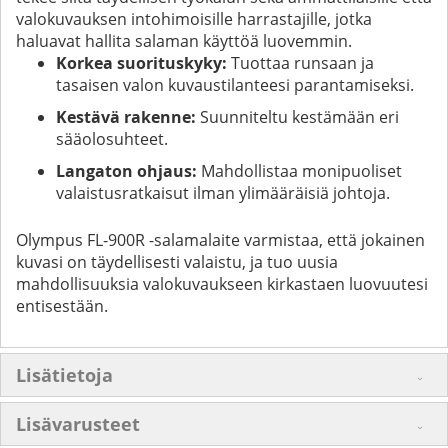
valokuvauksen intohimoisille harrastajille, jotka
haluavat hallita salaman käyttöä luovemmin.
Korkea suorituskyky:
Tuottaa runsaan ja
tasaisen valon kuvaustilanteesi parantamiseksi.
Kestävä rakenne:
Suunniteltu kestämään eri
sääolosuhteet.
Langaton ohjaus:
Mahdollistaa monipuoliset
valaistusratkaisut ilman ylimääräisiä johtoja.
Olympus FL-900R -salamalaite varmistaa, että jokainen
kuvasi on täydellisesti valaistu, ja tuo uusia
mahdollisuuksia valokuvaukseen kirkastaen luovuutesi
entisestään.
Lisätietoja
Lisävarusteet