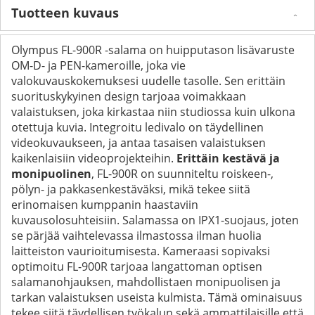
Tuotteen kuvaus
Olympus FL-900R -salama on huipputason lisävaruste
OM-D- ja PEN-kameroille, joka vie
valokuvauskokemuksesi uudelle tasolle. Sen erittäin
suorituskykyinen design tarjoaa voimakkaan
valaistuksen, joka kirkastaa niin studiossa kuin ulkona
otettuja kuvia. Integroitu ledivalo on täydellinen
videokuvaukseen, ja antaa tasaisen valaistuksen
kaikenlaisiin videoprojekteihin.
Erittäin kestävä ja
monipuolinen
, FL-900R on suunniteltu roiskeen-,
pölyn- ja pakkasenkestäväksi, mikä tekee siitä
erinomaisen kumppanin haastaviin
kuvausolosuhteisiin. Salamassa on IPX1-suojaus, joten
se pärjää vaihtelevassa ilmastossa ilman huolia
laitteiston vaurioitumisesta. Kameraasi sopivaksi
optimoitu FL-900R tarjoaa langattoman optisen
salamanohjauksen, mahdollistaen monipuolisen ja
tarkan valaistuksen useista kulmista. Tämä ominaisuus
tekee siitä täydellisen työkalun sekä ammattilaisille että