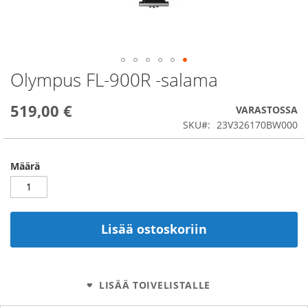
Olympus FL-900R -salama
Skip
to
the
519,00 €
VARASTOSSA
beginning
SKU
23V326170BW000
of
the
images
Määrä
gallery
Lisää ostoskoriin
LISÄÄ TOIVELISTALLE