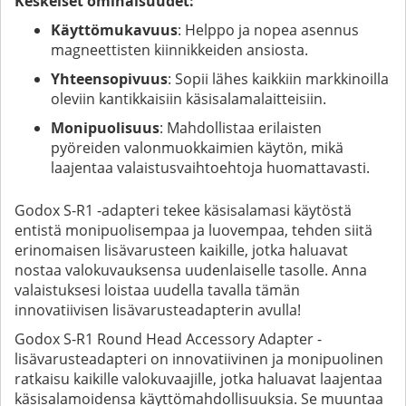
Keskeiset ominaisuudet:
Käyttömukavuus
: Helppo ja nopea asennus
magneettisten kiinnikkeiden ansiosta.
Yhteensopivuus
: Sopii lähes kaikkiin markkinoilla
oleviin kantikkaisiin käsisalamalaitteisiin.
Monipuolisuus
: Mahdollistaa erilaisten
pyöreiden valonmuokkaimien käytön, mikä
laajentaa valaistusvaihtoehtoja huomattavasti.
Godox S-R1 -adapteri tekee käsisalamasi käytöstä
entistä monipuolisempaa ja luovempaa, tehden siitä
erinomaisen lisävarusteen kaikille, jotka haluavat
nostaa valokuvauksensa uudenlaiselle tasolle. Anna
valaistuksesi loistaa uudella tavalla tämän
innovatiivisen lisävarusteadapterin avulla!
Godox S-R1 Round Head Accessory Adapter -
lisävarusteadapteri on innovatiivinen ja monipuolinen
ratkaisu kaikille valokuvaajille, jotka haluavat laajentaa
käsisalamoidensa käyttömahdollisuuksia. Se muuntaa