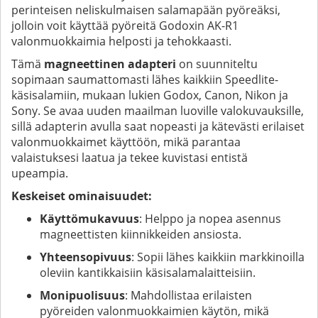
perinteisen neliskulmaisen salamapään pyöreäksi,
jolloin voit käyttää pyöreitä Godoxin AK-R1
valonmuokkaimia helposti ja tehokkaasti.
Tämä
magneettinen adapteri
on suunniteltu
sopimaan saumattomasti lähes kaikkiin Speedlite-
käsisalamiin, mukaan lukien Godox, Canon, Nikon ja
Sony. Se avaa uuden maailman luoville valokuvauksille,
sillä adapterin avulla saat nopeasti ja kätevästi erilaiset
valonmuokkaimet käyttöön, mikä parantaa
valaistuksesi laatua ja tekee kuvistasi entistä
upeampia.
Keskeiset ominaisuudet:
Käyttömukavuus
: Helppo ja nopea asennus
magneettisten kiinnikkeiden ansiosta.
Yhteensopivuus
: Sopii lähes kaikkiin markkinoilla
oleviin kantikkaisiin käsisalamalaitteisiin.
Monipuolisuus
: Mahdollistaa erilaisten
pyöreiden valonmuokkaimien käytön, mikä