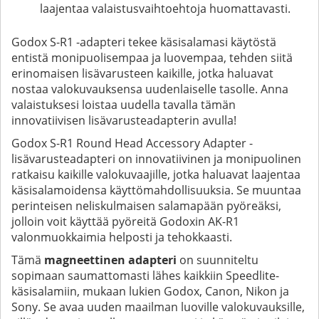
laajentaa valaistusvaihtoehtoja huomattavasti.
Godox S-R1 -adapteri tekee käsisalamasi käytöstä
entistä monipuolisempaa ja luovempaa, tehden siitä
erinomaisen lisävarusteen kaikille, jotka haluavat
nostaa valokuvauksensa uudenlaiselle tasolle. Anna
valaistuksesi loistaa uudella tavalla tämän
innovatiivisen lisävarusteadapterin avulla!
Godox S-R1 Round Head Accessory Adapter -
lisävarusteadapteri on innovatiivinen ja monipuolinen
ratkaisu kaikille valokuvaajille, jotka haluavat laajentaa
käsisalamoidensa käyttömahdollisuuksia. Se muuntaa
perinteisen neliskulmaisen salamapään pyöreäksi,
jolloin voit käyttää pyöreitä Godoxin AK-R1
valonmuokkaimia helposti ja tehokkaasti.
Tämä
magneettinen adapteri
on suunniteltu
sopimaan saumattomasti lähes kaikkiin Speedlite-
käsisalamiin, mukaan lukien Godox, Canon, Nikon ja
Sony. Se avaa uuden maailman luoville valokuvauksille,