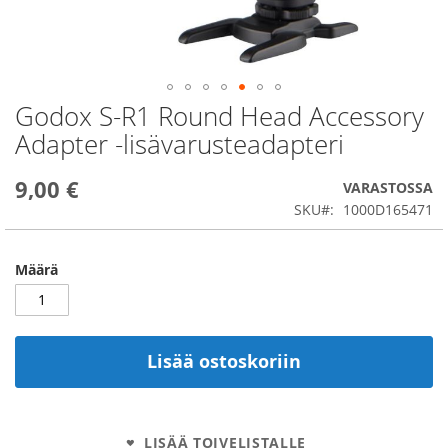
Godox S-R1 Round Head Accessory
Skip
to
Adapter -lisävarusteadapteri
the
beginning
9,00 €
of
VARASTOSSA
the
SKU
1000D165471
images
gallery
Määrä
Lisää ostoskoriin
LISÄÄ TOIVELISTALLE