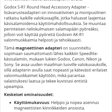
Godox S-R1 Round Head Accessory Adapter -
lisävarusteadapteri on innovatiivinen ja monipuolinen
ratkaisu kaikille valokuvaajille, jotka haluavat laajentaa
käsisalamoidensa käyttömahdollisuuksia. Se muuntaa
perinteisen neliskulmaisen salamapään pyöreäksi,
jolloin voit käyttää pyöreitä Godoxin AK-R1
valonmuokkaimia helposti ja tehokkaasti.
Tämä
magneettinen adapteri
on suunniteltu
sopimaan saumattomasti lähes kaikkiin Speedlite-
käsisalamiin, mukaan lukien Godox, Canon, Nikon ja
Sony. Se avaa uuden maailman luoville valokuvauksille,
sillä adapterin avulla saat nopeasti ja kätevästi erilaiset
valonmuokkaimet käyttöön, mikä parantaa
valaistuksesi laatua ja tekee kuvistasi entistä
upeampia.
Keskeiset ominaisuudet:
Käyttömukavuus
: Helppo ja nopea asennus
magneettisten kiinnikkeiden ansiosta.