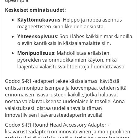
Keskeiset ominaisuudet:
Käyttömukavuus
: Helppo ja nopea asennus
magneettisten kiinnikkeiden ansiosta.
Yhteensopivuus
: Sopii lähes kaikkiin markkinoilla
oleviin kantikkaisiin käsisalamalaitteisiin.
Monipuolisuus
: Mahdollistaa erilaisten
pyöreiden valonmuokkaimien käytön, mikä
laajentaa valaistusvaihtoehtoja huomattavasti.
Godox S-R1 -adapteri tekee käsisalamasi käytöstä
entistä monipuolisempaa ja luovempaa, tehden siitä
erinomaisen lisävarusteen kaikille, jotka haluavat
nostaa valokuvauksensa uudenlaiselle tasolle. Anna
valaistuksesi loistaa uudella tavalla tämän
innovatiivisen lisävarusteadapterin avulla!
Godox S-R1 Round Head Accessory Adapter -
lisävarusteadapteri on innovatiivinen ja monipuolinen