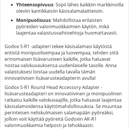
Yhteensopivuus
: Sopii lähes kaikkiin markkinoilla
oleviin kantikkaisiin käsisalamalaitteisiin.
Monipuolisuus
: Mahdollistaa erilaisten
pyöreiden valonmuokkaimien käytön, mikä
laajentaa valaistusvaihtoehtoja huomattavasti.
Godox S-R1 -adapteri tekee käsisalamasi käytöstä
entistä monipuolisempaa ja luovempaa, tehden siitä
erinomaisen lisävarusteen kaikille, jotka haluavat
nostaa valokuvauksensa uudenlaiselle tasolle. Anna
valaistuksesi loistaa uudella tavalla tämän
innovatiivisen lisävarusteadapterin avulla!
Godox S-R1 Round Head Accessory Adapter -
lisävarusteadapteri on innovatiivinen ja monipuolinen
ratkaisu kaikille valokuvaajille, jotka haluavat laajentaa
käsisalamoidensa käyttömahdollisuuksia. Se muuntaa
perinteisen neliskulmaisen salamapään pyöreäksi,
jolloin voit käyttää pyöreitä Godoxin AK-R1
valonmuokkaimia helposti ja tehokkaasti.