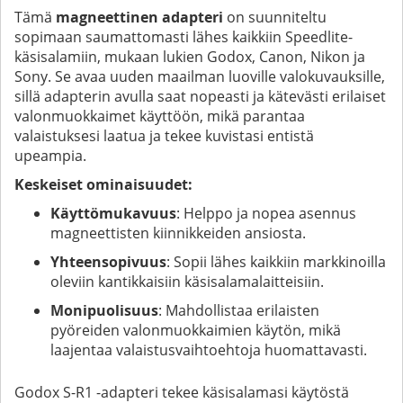
Tämä
magneettinen adapteri
on suunniteltu
sopimaan saumattomasti lähes kaikkiin Speedlite-
käsisalamiin, mukaan lukien Godox, Canon, Nikon ja
Sony. Se avaa uuden maailman luoville valokuvauksille,
sillä adapterin avulla saat nopeasti ja kätevästi erilaiset
valonmuokkaimet käyttöön, mikä parantaa
valaistuksesi laatua ja tekee kuvistasi entistä
upeampia.
Keskeiset ominaisuudet:
Käyttömukavuus
: Helppo ja nopea asennus
magneettisten kiinnikkeiden ansiosta.
Yhteensopivuus
: Sopii lähes kaikkiin markkinoilla
oleviin kantikkaisiin käsisalamalaitteisiin.
Monipuolisuus
: Mahdollistaa erilaisten
pyöreiden valonmuokkaimien käytön, mikä
laajentaa valaistusvaihtoehtoja huomattavasti.
Godox S-R1 -adapteri tekee käsisalamasi käytöstä