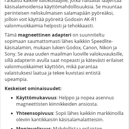
ratkaisu kaikille valokuvaajille, jotka haluavat laajentaa
käsisalamoidensa käyttömahdollisuuksia. Se muuntaa
perinteisen neliskulmaisen salamapään pyöreäksi,
jolloin voit käyttää pyöreitä Godoxin AK-R1
valonmuokkaimia helposti ja tehokkaasti.
Tämä
magneettinen adapteri
on suunniteltu
sopimaan saumattomasti lähes kaikkiin Speedlite-
käsisalamiin, mukaan lukien Godox, Canon, Nikon ja
Sony. Se avaa uuden maailman luoville valokuvauksille,
sillä adapterin avulla saat nopeasti ja kätevästi erilaiset
valonmuokkaimet käyttöön, mikä parantaa
valaistuksesi laatua ja tekee kuvistasi entistä
upeampia.
Keskeiset ominaisuudet:
Käyttömukavuus
: Helppo ja nopea asennus
magneettisten kiinnikkeiden ansiosta.
Yhteensopivuus
: Sopii lähes kaikkiin markkinoilla
oleviin kantikkaisiin käsisalamalaitteisiin.
Monipuolisuus
: Mahdollistaa erilaisten