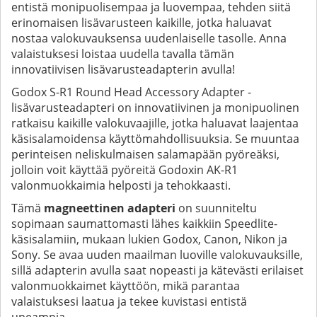
entistä monipuolisempaa ja luovempaa, tehden siitä
erinomaisen lisävarusteen kaikille, jotka haluavat
nostaa valokuvauksensa uudenlaiselle tasolle. Anna
valaistuksesi loistaa uudella tavalla tämän
innovatiivisen lisävarusteadapterin avulla!
Godox S-R1 Round Head Accessory Adapter -
lisävarusteadapteri on innovatiivinen ja monipuolinen
ratkaisu kaikille valokuvaajille, jotka haluavat laajentaa
käsisalamoidensa käyttömahdollisuuksia. Se muuntaa
perinteisen neliskulmaisen salamapään pyöreäksi,
jolloin voit käyttää pyöreitä Godoxin AK-R1
valonmuokkaimia helposti ja tehokkaasti.
Tämä
magneettinen adapteri
on suunniteltu
sopimaan saumattomasti lähes kaikkiin Speedlite-
käsisalamiin, mukaan lukien Godox, Canon, Nikon ja
Sony. Se avaa uuden maailman luoville valokuvauksille,
sillä adapterin avulla saat nopeasti ja kätevästi erilaiset
valonmuokkaimet käyttöön, mikä parantaa
valaistuksesi laatua ja tekee kuvistasi entistä
upeampia.