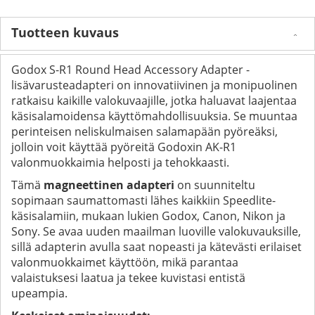
Tuotteen kuvaus
Godox S-R1 Round Head Accessory Adapter -
lisävarusteadapteri on innovatiivinen ja monipuolinen
ratkaisu kaikille valokuvaajille, jotka haluavat laajentaa
käsisalamoidensa käyttömahdollisuuksia. Se muuntaa
perinteisen neliskulmaisen salamapään pyöreäksi,
jolloin voit käyttää pyöreitä Godoxin AK-R1
valonmuokkaimia helposti ja tehokkaasti.
Tämä
magneettinen adapteri
on suunniteltu
sopimaan saumattomasti lähes kaikkiin Speedlite-
käsisalamiin, mukaan lukien Godox, Canon, Nikon ja
Sony. Se avaa uuden maailman luoville valokuvauksille,
sillä adapterin avulla saat nopeasti ja kätevästi erilaiset
valonmuokkaimet käyttöön, mikä parantaa
valaistuksesi laatua ja tekee kuvistasi entistä
upeampia.