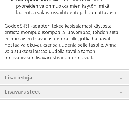
pyöreiden valonmuokkaimien käytön, mikä
laajentaa valaistusvaihtoehtoja huomattavasti.
Godox S-R1 -adapteri tekee käsisalamasi käytöstä
entistä monipuolisempaa ja luovempaa, tehden siitä
erinomaisen lisävarusteen kaikille, jotka haluavat
nostaa valokuvauksensa uudenlaiselle tasolle. Anna
valaistuksesi loistaa uudella tavalla tämän
innovatiivisen lisävarusteadapterin avulla!
Lisätietoja
Lisävarusteet