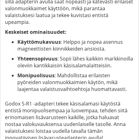
sillä adapterin avulla saat nopeasti ja kätevästi erilaiset
valonmuokkaimet käyttöön, mikä parantaa
valaistuksesi laatua ja tekee kuvistasi entistä
upeampia.
Keskeiset ominaisuudet:
Käyttömukavuus
: Helppo ja nopea asennus
magneettisten kiinnikkeiden ansiosta.
Yhteensopivuus
: Sopii lähes kaikkiin markkinoilla
oleviin kantikkaisiin käsisalamalaitteisiin.
Monipuolisuus
: Mahdollistaa erilaisten
pyöreiden valonmuokkaimien käytön, mikä
laajentaa valaistusvaihtoehtoja huomattavasti.
Godox S-R1 -adapteri tekee käsisalamasi käytöstä
entistä monipuolisempaa ja luovempaa, tehden siitä
erinomaisen lisävarusteen kaikille, jotka haluavat
nostaa valokuvauksensa uudenlaiselle tasolle. Anna
valaistuksesi loistaa uudella tavalla tämän
innovatiivisen lisävarusteadapterin avulla!