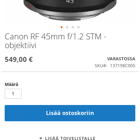
Canon RF 45mm f/1.2 STM -
Skip
to
objektiivi
the
beginning
549,00 €
of
VARASTOSSA
the
SKU
137198C005
images
gallery
Määrä
Lisää ostoskoriin
LISÄÄ TOIVELISTALLE