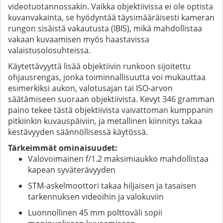
videotuotannossakin. Vaikka objektiivissa ei ole optista
kuvanvakainta, se hyödyntää täysimääräisesti kameran
rungon sisäistä vakautusta (IBIS), mikä mahdollistaa
vakaan kuvaamisen myös haastavissa
valaistusolosuhteissa.
Käytettävyyttä lisää objektiivin runkoon sijoitettu
ohjausrengas, jonka toiminnallisuutta voi mukauttaa
esimerkiksi aukon, valotusajan tai ISO-arvon
säätämiseen suoraan objektiivista. Kevyt 346 gramman
paino tekee tästä objektiivista vaivattoman kumppanin
pitkiinkin kuvauspäiviin, ja metallinen kiinnitys takaa
kestävyyden säännöllisessä käytössä.
Tärkeimmät ominaisuudet:
Valovoimainen f/1.2 maksimiaukko mahdollistaa
kapean syväterävyyden
STM-askelmoottori takaa hiljaisen ja tasaisen
tarkennuksen videoihin ja valokuviin
Luonnollinen 45 mm polttoväli sopii