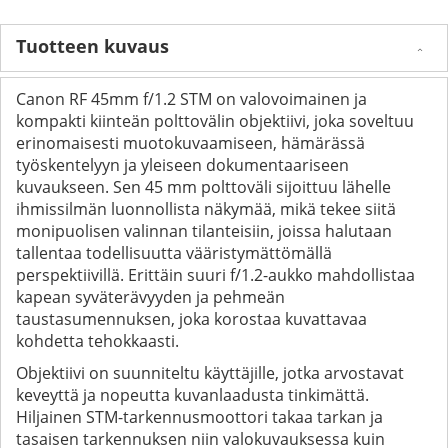
Tuotteen kuvaus
Canon RF 45mm f/1.2 STM on valovoimainen ja
kompakti kiinteän polttovälin objektiivi, joka soveltuu
erinomaisesti muotokuvaamiseen, hämärässä
työskentelyyn ja yleiseen dokumentaariseen
kuvaukseen. Sen 45 mm polttoväli sijoittuu lähelle
ihmissilmän luonnollista näkymää, mikä tekee siitä
monipuolisen valinnan tilanteisiin, joissa halutaan
tallentaa todellisuutta vääristymättömällä
perspektiivillä. Erittäin suuri f/1.2-aukko mahdollistaa
kapean syväterävyyden ja pehmeän
taustasumennuksen, joka korostaa kuvattavaa
kohdetta tehokkaasti.
Objektiivi on suunniteltu käyttäjille, jotka arvostavat
keveyttä ja nopeutta kuvanlaadusta tinkimättä.
Hiljainen STM-tarkennusmoottori takaa tarkan ja
tasaisen tarkennuksen niin valokuvauksessa kuin