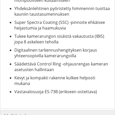
monipuoliseen kuvaamiseen
Yhdeksänlehtinen pyöristetty himmennin tuottaa
kauniin taustasumennuksen
Super Spectra Coating (SSC) -pinnoite ehkäisee
heijastumia ja haamukuvia
Tukee kamerarungon sisäistä vakautusta (IBIS)
jopa 8 askeleen teholla
Digitaalinen tarkennushengityksen korjaus
yhteensopivilla kamerarungoilla
Säädettävä Control Ring -ohjausrengas kameran
asetusten hallintaan
Kevyt ja kompakti rakenne kulkee helposti
mukana
Vastavalosuoja ES-73B (erikseen ostettava)