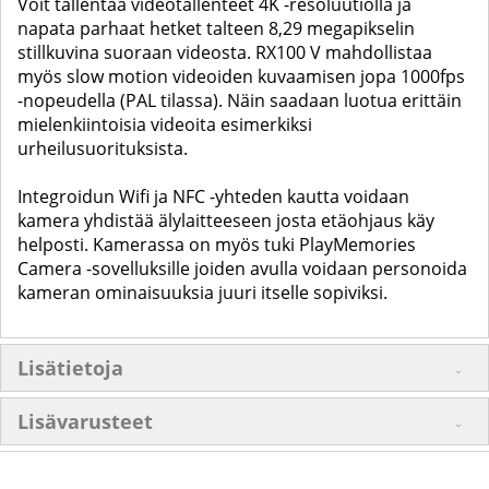
Voit tallentaa videotallenteet 4K -resoluutiolla ja
napata parhaat hetket talteen 8,29 megapikselin
stillkuvina suoraan videosta. RX100 V mahdollistaa
myös slow motion videoiden kuvaamisen jopa 1000fps
-nopeudella (PAL tilassa). Näin saadaan luotua erittäin
mielenkiintoisia videoita esimerkiksi
urheilusuorituksista.
Integroidun Wifi ja NFC -yhteden kautta voidaan
kamera yhdistää älylaitteeseen josta etäohjaus käy
helposti. Kamerassa on myös tuki PlayMemories
Camera -sovelluksille joiden avulla voidaan personoida
kameran ominaisuuksia juuri itselle sopiviksi.
Lisätietoja
Lisävarusteet