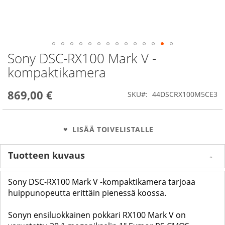
Sony DSC-RX100 Mark V -
Skip
to
kompaktikamera
the
beginning
869,00 €
of
SKU
44DSCRX100M5CE3
the
images
gallery
LISÄÄ TOIVELISTALLE
Tuotteen kuvaus
Sony DSC-RX100 Mark V -kompaktikamera tarjoaa
huippunopeutta erittäin pienessä koossa.
Sonyn ensiluokkainen pokkari RX100 Mark V on