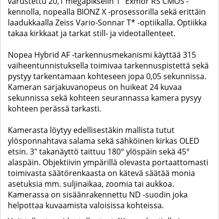
varustettu 20,1 megapikselin 1" Exmor RS CMOS -
kennolla, nopealla BIONZ X -prosessorilla sekä erittäin
laadukkaalla Zeiss Vario-Sonnar T* -optiikalla. Optiikka
takaa kirkkaat ja tarkat still- ja videotallenteet.
Nopea Hybrid AF -tarkennusmekanismi käyttää 315
vaiheentunnistuksella toimivaa tarkennuspistettä sekä
pystyy tarkentamaan kohteseen jopa 0,05 sekunnissa.
Kameran sarjakuvanopeus on huikeat 24 kuvaa
sekunnissa sekä kohteen seurannassa kamera pysyy
kohteen perässä tarkasti.
Kamerasta löytyy edellisestäkin mallista tutut
ylösponnahtava salama sekä sähköinen kirkas OLED
etsin. 3" takanäyttö taittuu 180
° ylöspäin sekä 45
°
alaspäin. Objektiivin ympärillä olevasta portaattomasti
toimivasta säätörenkaasta on kätevä säätää monia
asetuksia mm. suljinaikaa, zoomia tai aukkoa.
Kamerassa on sisäänrakennettu ND -suodin joka
helpottaa kuvaamista valoisissa kohteissa.