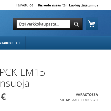
Tervetuloa!
Kirjaudu sisään
Luo käyttäjätunnus
Ostoskor
Hae
Hae
JA KAUKOPUTKET
 PCK-LM15 -
nsuoja
 €
VARASTOSSA
SKU
44PCKLM15SYH