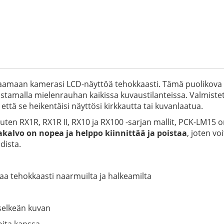
amaan kamerasi LCD-näyttöä tehokkaasti. Tämä puolikova s
listamalla mielenrauhan kaikissa kuvaustilanteissa. Valmiste
että se heikentäisi näyttösi kirkkautta tai kuvanlaatua.
n RX1R, RX1R II, RX10 ja RX100 -sarjan mallit, PCK-LM15 on
akalvo on nopea ja helppo kiinnittää ja poistaa
, joten vo
dista.
aa tehokkaasti naarmuilta ja halkeamilta
 selkeän kuvan
oita kanssa