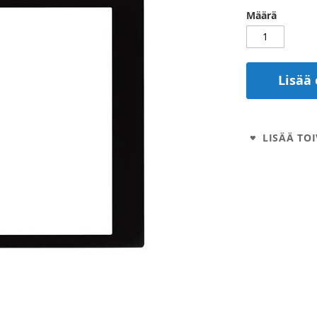
Määrä
Lisää 
LISÄÄ TOI