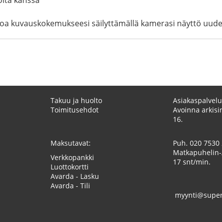
a kuvauskokemukseesi säilyttämällä kamerasi näyttö uudenv
Takuu ja huolto
Asiakaspalvelu
Toimitusehdot
Avoinna arkisin
16.
Maksutavat:
Puh.
020 7530
Matkapuhelin-
Verkkopankki
17 snt/min.
Luottokortti
Avarda - Lasku
Avarda - Tili
myynti@superk