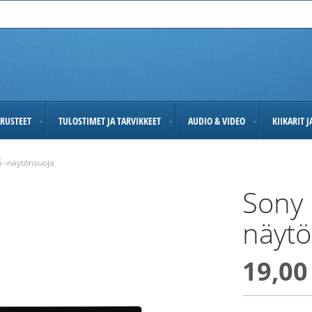
RUSTEET
TULOSTIMET JA TARVIKKEET
AUDIO & VIDEO
KIIKARIT 
 -näytönsuoja
Sony
näytö
19,00