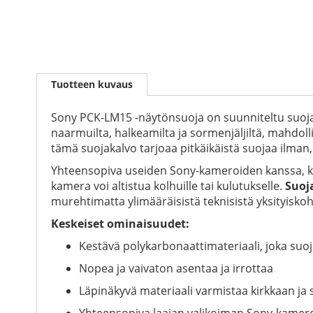
Skip
to
Tuotteen kuvaus
the
beginning
of
Sony PCK-LM15 -näytönsuoja on suunniteltu suoja
the
naarmuilta, halkeamilta ja sormenjäljiltä, mahdol
images
tämä suojakalvo tarjoaa pitkäikäistä suojaa ilman, 
gallery
Yhteensopiva useiden Sony-kameroiden kanssa, kute
kamera voi altistua kolhuille tai kulutukselle.
Suoj
murehtimatta ylimääräisistä teknisistä yksityiskoh
Keskeiset ominaisuudet:
Kestävä polykarbonaattimateriaali, joka suoj
Nopea ja vaivaton asentaa ja irrottaa
Läpinäkyvä materiaali varmistaa kirkkaan ja
Yhteensopiva laajan valikoiman Sony-kamer