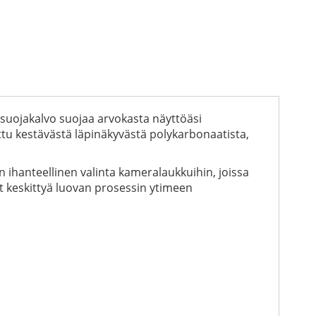
uojakalvo suojaa arvokasta näyttöäsi
ttu kestävästä läpinäkyvästä polykarbonaatista,
 ihanteellinen valinta kameralaukkuihin, joissa
it keskittyä luovan prosessin ytimeen