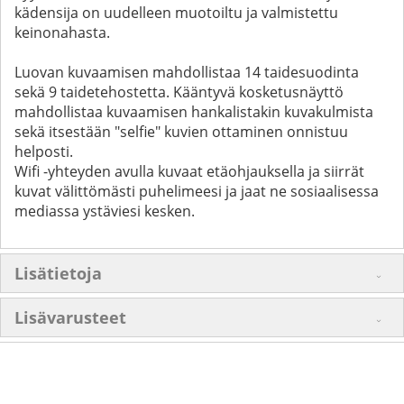
kädensija on uudelleen muotoiltu ja valmistettu
keinonahasta.
Luovan kuvaamisen mahdollistaa 14 taidesuodinta
sekä 9 taidetehostetta. Kääntyvä kosketusnäyttö
mahdollistaa kuvaamisen hankalistakin kuvakulmista
sekä itsestään "selfie" kuvien ottaminen onnistuu
helposti.
Wifi -yhteyden avulla kuvaat etäohjauksella ja siirrät
kuvat välittömästi puhelimeesi ja jaat ne sosiaalisessa
mediassa ystäviesi kesken.
Lisätietoja
Lisävarusteet