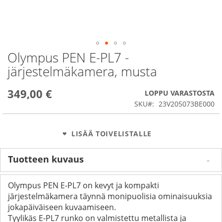
Olympus PEN E-PL7 -
Skip
to
järjestelmäkamera, musta
the
beginning
349,00 €
of
LOPPU VARASTOSTA
the
SKU
23V205073BE000
images
gallery
LISÄÄ TOIVELISTALLE
Tuotteen kuvaus
Olympus PEN E-PL7 on kevyt ja kompakti
järjestelmäkamera täynnä monipuolisia ominaisuuksia
jokapäiväiseen kuvaamiseen.
Tyylikäs E-PL7 runko on valmistettu metallista ja