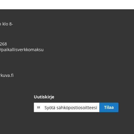
 klo 8-
 268
/paikallisverkkomaksu
uva.fi
Uutiskirje
Tilaa
Tilaa
uutiskirje