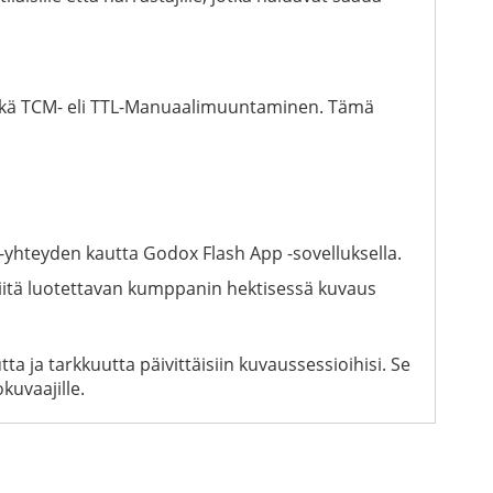
 sekä TCM- eli TTL-Manuaalimuuntaminen. Tämä
th-yhteyden kautta Godox Flash App -sovelluksella.
e siitä luotettavan kumppanin hektisessä kuvaus
a ja tarkkuutta päivittäisiin kuvaussessioihisi. Se
kuvaajille.