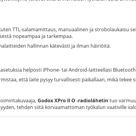
a, kuten TTL-salamamittaus, manuaalinen ja strobolaukaisu
isestä nopeampaa ja tarkempaa.
aitteiden hallinnan kätevästi ja ilman häiriöitä.
sasetuksia helposti iPhone- tai Android-laitteellasi Bluetoo
armistaa, että laite pysyy turvallisesti paikallaan, mikä teke
a toimintakuvaaja,
Godox XPro II O -radiolähetin
tuo varmuutt
yyden, tehden siitä korvaamattoman työkalun vaativille valo