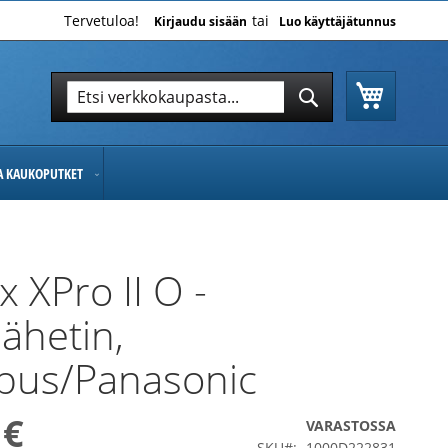
Tervetuloa!
Kirjaudu sisään
Luo käyttäjätunnus
Ostoskor
Hae
Hae
JA KAUKOPUTKET
 XPro II O -
lähetin,
pus/Panasonic
 €
VARASTOSSA
SKU
1000D222831