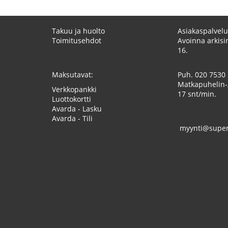
Takuu ja huolto
Asiakaspalvelu
Toimitusehdot
Avoinna arkisin
16.
Maksutavat:
Puh.
020 7530
Matkapuhelin-
Verkkopankki
17 snt/min.
Luottokortti
Avarda - Lasku
Avarda - Tili
myynti@superk