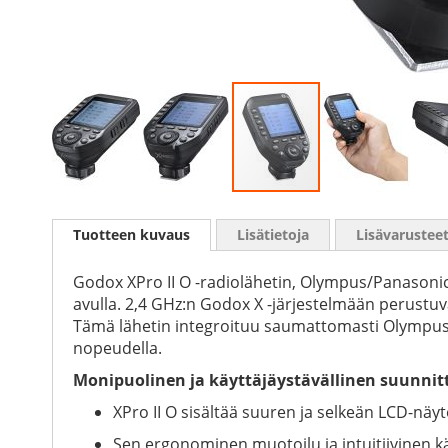
Skip
to
Tuotteen kuvaus
Lisätietoja
Lisävarustee
the
beginning
of
Godox XPro II O -radiolähetin, Olympus/Panasonic
the
avulla. 2,4 GHz:n Godox X -järjestelmään perustuv
images
Tämä lähetin integroituu saumattomasti Olympus
gallery
nopeudella.
Monipuolinen ja käyttäjäystävällinen suunnit
XPro II O sisältää suuren ja selkeän LCD-näyt
Sen ergonominen muotoilu ja intuitiivinen käy