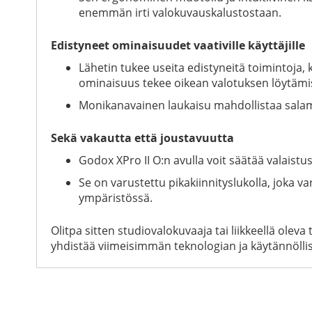
enemmän irti valokuvauskalustostaan.
Edistyneet ominaisuudet vaativille käyttäjille
Lähetin tukee useita edistyneitä toimintoj
ominaisuus tekee oikean valotuksen löytäm
Monikanavainen laukaisu mahdollistaa salamal
Sekä vakautta että joustavuutta
Godox XPro II O:n avulla voit säätää valaistu
Se on varustettu pikakiinnityslukolla, joka v
ympäristössä.
Olitpa sitten studiovalokuvaaja tai liikkeellä olev
yhdistää viimeisimmän teknologian ja käytännöllis