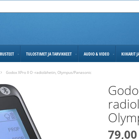
RUSTEET
TULOSTIMET JA TARVIKKEET
AUDIO & VIDEO
KIIKARIT 
Godox XPro II O -radiolähetin, Olympus/Panasonic
Godox
radio
Olym
79,00