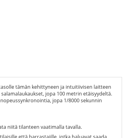
lle tämän kehittyneen ja intuitiivisen laitteen
t salamalaukaukset, jopa 100 metrin etäisyydeltä.
anopeussynkronointia, jopa 1/8000 sekunnin
 niitä tilanteen vaatimalla tavalla.
isille että harrastajille, jotka haluavat saada