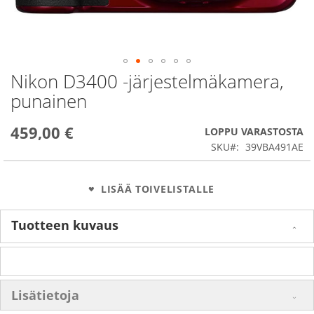
Nikon D3400 -järjestelmäkamera,
Skip
to
punainen
the
beginning
459,00 €
of
LOPPU VARASTOSTA
the
SKU
39VBA491AE
images
gallery
LISÄÄ TOIVELISTALLE
Tuotteen kuvaus
Lisätietoja