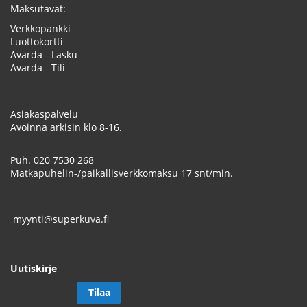
Maksutavat:
Verkkopankki
Luottokortti
Avarda - Lasku
Avarda - Tili
Asiakaspalvelu
Avoinna arkisin klo 8-16.
Puh.
020 7530 268
Matkapuhelin-/paikallisverkkomaksu 17 snt/min.
myynti@superkuva.fi
Uutiskirje
Tilaa