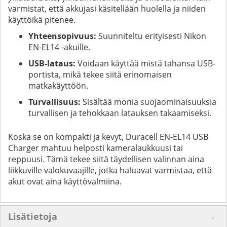
varmistat, että akkujasi käsitellään huolella ja niiden
käyttöikä pitenee.
Yhteensopivuus:
Suunniteltu erityisesti Nikon
EN-EL14 -akuille.
USB-lataus:
Voidaan käyttää mistä tahansa USB-
portista, mikä tekee siitä erinomaisen
matkakäyttöön.
Turvallisuus:
Sisältää monia suojaominaisuuksia
turvallisen ja tehokkaan latauksen takaamiseksi.
Koska se on kompakti ja kevyt, Duracell EN-EL14 USB
Charger mahtuu helposti kameralaukkuusi tai
reppuusi. Tämä tekee siitä täydellisen valinnan aina
liikkuville valokuvaajille, jotka haluavat varmistaa, että
akut ovat aina käyttövalmiina.
Lisätietoja