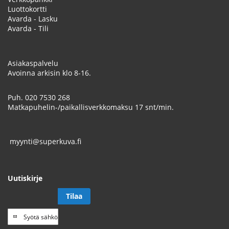
Luottokortti
Avarda - Lasku
Avarda - Tili
Asiakaspalvelu
Avoinna arkisin klo 8-16.
Puh.
020 7530 268
Matkapuhelin-/paikallisverkkomaksu 17 snt/min.
myynti@superkuva.fi
Uutiskirje
Tilaa
Tilaa
uutiskirje