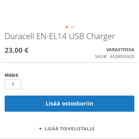
Duracell EN-EL14 USB Charger
Skip
to
the
23,00 €
VARASTOSSA
beginning
SKU
65DRN5920
of
the
images
Määrä
gallery
Lisää ostoskoriin
LISÄÄ TOIVELISTALLE