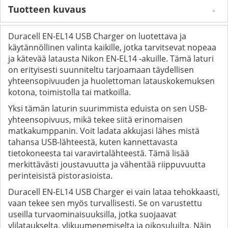
Tuotteen kuvaus
Duracell EN-EL14 USB Charger on luotettava ja
käytännöllinen valinta kaikille, jotka tarvitsevat nopeaa
ja kätevää latausta Nikon EN-EL14 -akuille. Tämä laturi
on erityisesti suunniteltu tarjoamaan täydellisen
yhteensopivuuden ja huolettoman latauskokemuksen
kotona, toimistolla tai matkoilla.
Yksi tämän laturin suurimmista eduista on sen USB-
yhteensopivuus, mikä tekee siitä erinomaisen
matkakumppanin. Voit ladata akkujasi lähes mistä
tahansa USB-lähteestä, kuten kannettavasta
tietokoneesta tai varavirtalähteestä. Tämä lisää
merkittävästi joustavuutta ja vähentää riippuvuutta
perinteisistä pistorasioista.
Duracell EN-EL14 USB Charger ei vain lataa tehokkaasti,
vaan tekee sen myös turvallisesti. Se on varustettu
useilla turvaominaisuuksilla, jotka suojaavat
ylilataukselta, ylikuumenemiselta ja oikosuluilta. Näin