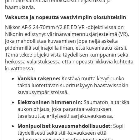
pinnoite vähentää tehokkaasti heijastuksia ja
haamukuvia.
Vakautta ja nopeutta vaativimpiin olosuhteisiin
Nikkor AF-S 24-70mm f/2.8E ED VR -objektiivissa on
Nikonin edistynyt värinänvaimennusjärjestelmä (VR),
joka mahdollistaa kuvaamisen jopa neljä askelta
pidemmillä suljinajoilla ilman, että kuvanlaatu kärsii.
Tämä tekee objektiivista täydellisen kumppanin sekä
heikossa valaistuksessa että nopeasti liikkuvia kohteita
kuvattaessa.
Vankka rakenne:
Kestävä mutta kevyt runko
takaa luotettavan suorituskyvyn haastavissakin
kuvausympäristöissä.
Elektroninen himmennin:
Saumaton ja tarkka
aukon ohjaus, joka parantaa valotuksen
tasaisuutta, erityisesti sarjakuvauksessa.
Monipuoliset kuvausmahdollisuudet:
Sopii
täydellisesti sekä still-kuvaukseen että
videokuvaamiseen tarjoten joustavuutta