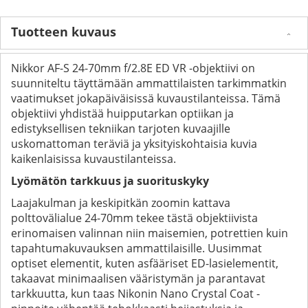
Tuotteen kuvaus
Nikkor AF-S 24-70mm f/2.8E ED VR -objektiivi on
suunniteltu täyttämään ammattilaisten tarkimmatkin
vaatimukset jokapäiväisissä kuvaustilanteissa. Tämä
objektiivi yhdistää huipputarkan optiikan ja
edistyksellisen tekniikan tarjoten kuvaajille
uskomattoman teräviä ja yksityiskohtaisia kuvia
kaikenlaisissa kuvaustilanteissa.
Lyömätön tarkkuus ja suorituskyky
Laajakulman ja keskipitkän zoomin kattava
polttovälialue 24-70mm tekee tästä objektiivista
erinomaisen valinnan niin maisemien, potrettien kuin
tapahtumakuvauksen ammattilaisille. Uusimmat
optiset elementit, kuten asfääriset ED-lasielementit,
takaavat minimaalisen vääristymän ja parantavat
tarkkuutta, kun taas Nikonin Nano Crystal Coat -