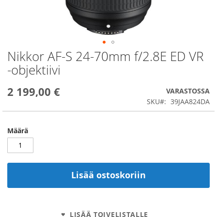
Nikkor AF-S 24-70mm f/2.8E ED VR
Skip
to
-objektiivi
the
beginning
2 199,00 €
of
VARASTOSSA
the
SKU
39JAA824DA
images
gallery
Määrä
Lisää ostoskoriin
LISÄÄ TOIVELISTALLE