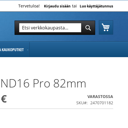
Tervetuloa!
Kirjaudu sisään
Luo käyttäjätunnus
Ostoskor
Hae
Hae
JA KAUKOPUTKET
 ND16 Pro 82mm
 €
VARASTOSSA
SKU
2470701182