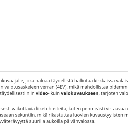
vaajalle, joka haluaa täydellistä hallintaa kirkkaissa val
ljän valotusaskeleen verran (4EV), mikä mahdollistaa pide
 täydellisesti niin
video-
kuin
valokuvaukseen
, tarjoten va
sti vaikuttavia liiketehosteita, kuten pehmeästi virtaavaa vet
eaan sekuntiin, mikä rikastuttaa luovien kuvaustyylisten m
terävyyttä suurilla aukoilla päivänvalossa.