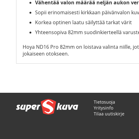
Vähentää valon määrää neljän aukon ver
Sopii erinomaisesti kirkkaan päivänvalon k
Korkea optinen laatu säilyttää tarkat värit
Yhteensopiva 82mm suodinkierteellä varuste
Hoya ND16 Pro 82mm on loistava valinta niille, jo
jokaiseen otokseen.
Tietosuoja
Yritysinfo
Tilaa uutiskirje