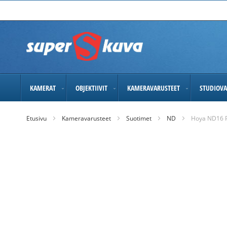
Skip
to
Content
KAMERAT
OBJEKTIIVIT
KAMERAVARUSTEET
STUDIOVA
Etusivu
Kameravarusteet
Suotimet
ND
Hoya ND16 
Skip
to
the
end
of
the
images
gallery