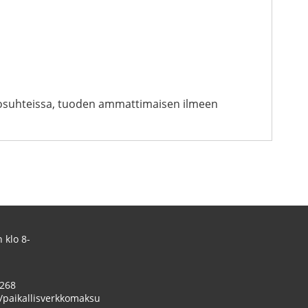
 olosuhteissa, tuoden ammattimaisen ilmeen
 klo 8-
 268
/paikallisverkkomaksu