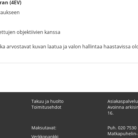
ran (4EV)
uvaukseen
ttujen objektiivien kanssa
tka arvostavat kuvan laatua ja valon hallintaa haastavissa
Takuu ja huolto
Asiakaspalvelu
Toimitusehdot
Avoinna arkisin
16.
Maksutavat:
Puh.
020 7530
Matkapuhelin-
Verkkopankki