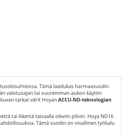
aistusolosuhteissa. Tämä laadukas harmaasuodin
mmän valotusajan tai suuremman aukon käytön
lokuvan tarkat värit Hoyan
ACCU-ND-teknologian
tä tai liikettä taivaalla oleviin pilviin. Hoya ND16
ahdollisuuksia. Tämä suodin on oivallinen työkalu