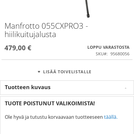
Manfrotto 055CXPRO3 -
Skip
to
hiilikuitujalusta
the
beginning
479,00 €
of
LOPPU VARASTOSTA
the
SKU
95680056
images
gallery
LISÄÄ TOIVELISTALLE
Tuotteen kuvaus
TUOTE POISTUNUT VALIKOIMISTA!
Ole hyvä ja tutustu korvaavaan tuotteeseen
täällä.