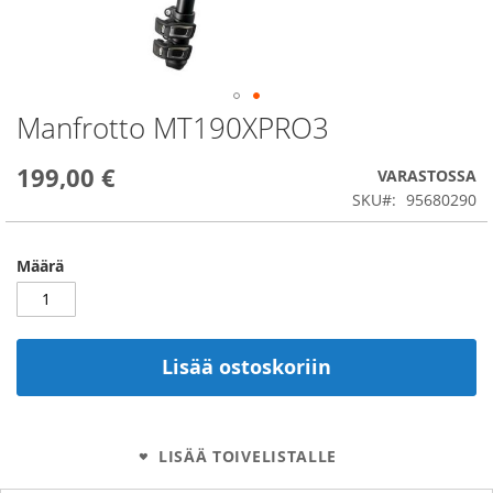
Manfrotto MT190XPRO3
Skip
to
the
199,00 €
VARASTOSSA
beginning
SKU
95680290
of
the
images
Määrä
gallery
Lisää ostoskoriin
LISÄÄ TOIVELISTALLE