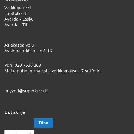
Verkkopankki
Luottokortti
Avarda - Lasku
Avarda - Tili
Asiakaspalvelu
Avoinna arkisin klo 8-16.
Puh.
020 7530 268
Matkapuhelin-/paikallisverkkomaksu 17 snt/min.
myynti@superkuva.fi
Uutiskirje
Tilaa
Tilaa