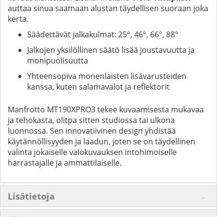
auttaa sinua saamaan alustan täydellisen suoraan joka
kerta.
Säädettävät jalkakulmat: 25°, 46°, 66°, 88°
Jalkojen yksilöllinen säätö lisää joustavuutta ja
monipuolisuutta
Yhteensopiva monenlaisten lisävarusteiden
kanssa, kuten salamavalot ja reflektorit
Manfrotto MT190XPRO3 tekee kuvaamisesta mukavaa
ja tehokasta, olitpa sitten studiossa tai ulkona
luonnossa. Sen innovatiivinen design yhdistää
käytännöllisyyden ja laadun, joten se on täydellinen
valinta jokaiselle valokuvauksen intohimoiselle
harrastajalle ja ammattilaiselle.
Lisätietoja