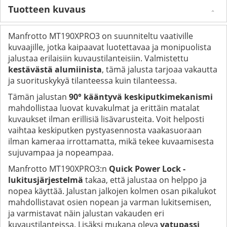
Tuotteen kuvaus
Manfrotto MT190XPRO3 on suunniteltu vaativille
kuvaajille, jotka kaipaavat luotettavaa ja monipuolista
jalustaa erilaisiin kuvaustilanteisiin. Valmistettu
kestävästä alumiinista
, tämä jalusta tarjoaa vakautta
ja suorituskykyä tilanteessa kuin tilanteessa.
Tämän jalustan
90° kääntyvä keskiputkimekanismi
mahdollistaa luovat kuvakulmat ja erittäin matalat
kuvaukset ilman erillisiä lisävarusteita. Voit helposti
vaihtaa keskiputken pystyasennosta vaakasuoraan
ilman kameraa irrottamatta, mikä tekee kuvaamisesta
sujuvampaa ja nopeampaa.
Manfrotto MT190XPRO3:n
Quick Power Lock -
lukitusjärjestelmä
takaa, että jalustaa on helppo ja
nopea käyttää. Jalustan jalkojen kolmen osan pikalukot
mahdollistavat osien nopean ja varman lukitsemisen,
ja varmistavat näin jalustan vakauden eri
kuvaustilanteissa. Lisäksi mukana oleva
vatupassi