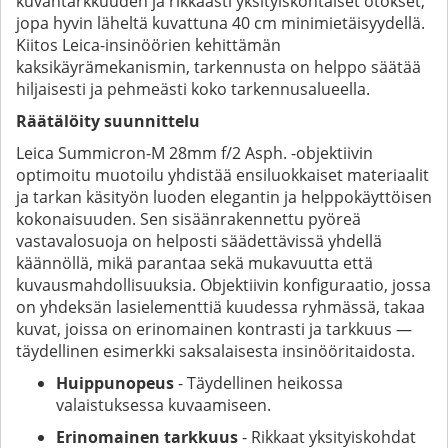
kuvantarkkuuden ja rikkaasti yksityiskohtaiset otokset,
jopa hyvin läheltä kuvattuna 40 cm minimietäisyydellä.
Kiitos Leica-insinöörien kehittämän
kaksikäyrämekanismin, tarkennusta on helppo säätää
hiljaisesti ja pehmeästi koko tarkennusalueella.
Räätälöity suunnittelu
Leica Summicron-M 28mm f/2 Asph. -objektiivin
optimoitu muotoilu yhdistää ensiluokkaiset materiaalit
ja tarkan käsityön luoden elegantin ja helppokäyttöisen
kokonaisuuden. Sen sisäänrakennettu pyöreä
vastavalosuoja on helposti säädettävissä yhdellä
käännöllä, mikä parantaa sekä mukavuutta että
kuvausmahdollisuuksia. Objektiivin konfiguraatio, jossa
on yhdeksän lasielementtiä kuudessa ryhmässä, takaa
kuvat, joissa on erinomainen kontrasti ja tarkkuus —
täydellinen esimerkki saksalaisesta insinööritaidosta.
Huippunopeus
- Täydellinen heikossa
valaistuksessa kuvaamiseen.
Erinomainen tarkkuus
- Rikkaat yksityiskohdat