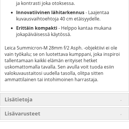
ja kontrasti joka otoksessa.
Innovatiivinen lähitarkennus
- Laajentaa
kuvausvaihtoehtoja 40 cm etäisyydelle.
Erittäin kompakti
- Helppo kantaa mukana
jokapäiväisessä käytössä.
Leica Summicron-M 28mm f/2 Asph. -objektiivi ei ole
vain työkalu; se on luotettava kumppani, joka inspiroi
tallentamaan kaikki elämän erityiset hetket
uskomattomalla tavalla. Sen avulla voit tuoda esiin
valokuvaustaitosi uudella tasolla, olitpa sitten
ammattilainen tai intohimoinen harrastaja.
Lisätietoja
Lisävarusteet