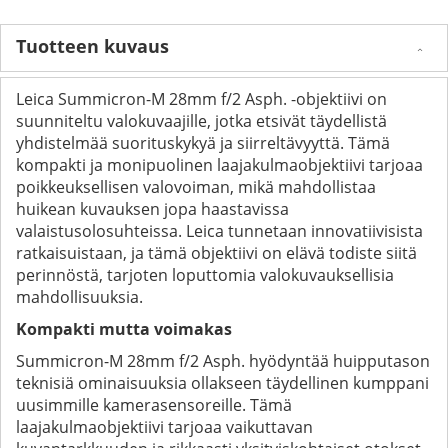
Tuotteen kuvaus
Leica Summicron-M 28mm f/2 Asph. -objektiivi on
suunniteltu valokuvaajille, jotka etsivät täydellistä
yhdistelmää suorituskykyä ja siirreltävyyttä. Tämä
kompakti ja monipuolinen laajakulmaobjektiivi tarjoaa
poikkeuksellisen valovoiman, mikä mahdollistaa
huikean kuvauksen jopa haastavissa
valaistusolosuhteissa. Leica tunnetaan innovatiivisista
ratkaisuistaan, ja tämä objektiivi on elävä todiste siitä
perinnöstä, tarjoten loputtomia valokuvauksellisia
mahdollisuuksia.
Kompakti mutta voimakas
Summicron-M 28mm f/2 Asph. hyödyntää huipputason
teknisiä ominaisuuksia ollakseen täydellinen kumppani
uusimmille kamerasensoreille. Tämä
laajakulmaobjektiivi tarjoaa vaikuttavan