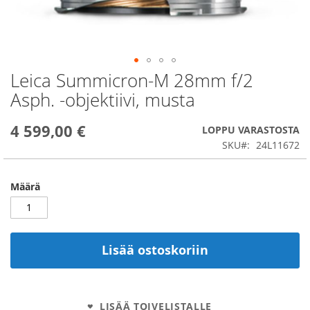
Leica Summicron-M 28mm f/2
Skip
to
Asph. -objektiivi, musta
the
beginning
4 599,00 €
of
LOPPU VARASTOSTA
the
SKU
24L11672
images
gallery
Määrä
Lisää ostoskoriin
LISÄÄ TOIVELISTALLE